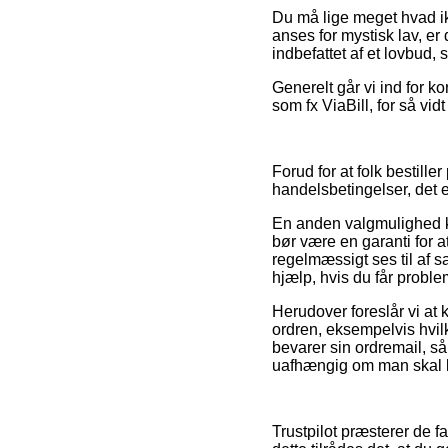
Du må lige meget hvad ik
anses for mystisk lav, er
indbefattet af et lovbud
Generelt går vi ind for k
som fx ViaBill, for så vi
Forud for at folk bestill
handelsbetingelser, det e
En anden valgmulighed k
bør være en garanti for 
regelmæssigt ses til af s
hjælp, hvis du får problem
Herudover foreslår vi a
ordren, eksempelvis hvilke
bevarer sin ordremail, 
uafhængig om man skal kø
Trustpilot præsterer de f