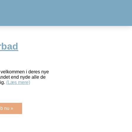
rbad
 velkommen i deres nye
andet end nyde alle de
ig.
(Læs mere)
b nu »