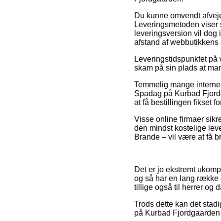
Du kunne omvendt afveje f
Leveringsmetoden viser 
leveringsversion vil dog 
afstand af webbutikkens 
Leveringstidspunktet på 
skam på sin plads at ma
Temmelig mange internet
Spadag på Kurbad Fjordga
at få bestillingen fikset
Visse online firmaer sikre
den mindst kostelige lev
Brande – vil være at få br
Det er jo ekstremt ukompli
og så har en lang række o
tillige også til herrer o
Trods dette kan det stadi
på Kurbad Fjordgaarden fo