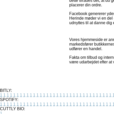
dette tilrådes det, at d
placerer din ordre.
Facebook genererer yderm
Herinde møder vi en del e
udnyttes til at danne dig 
Vores hjemmeside er anno
markedsfører butikkernes
udfører en handel.
Fakta om tilbud og intern
være udarbejdet efter at
BITLY:
1
1
1
1
1
1
1
1
1
1
1
1
1
1
1
1
1
1
1
1
1
1
1
1
1
1
1
1
1
1
1
1
1
1
SPOTIFY:
1
1
1
1
1
1
1
1
1
1
1
1
1
1
1
1
1
1
1
1
1
1
1
1
1
1
1
1
1
1
1
1
1
1
CUTTLY BIO:
1