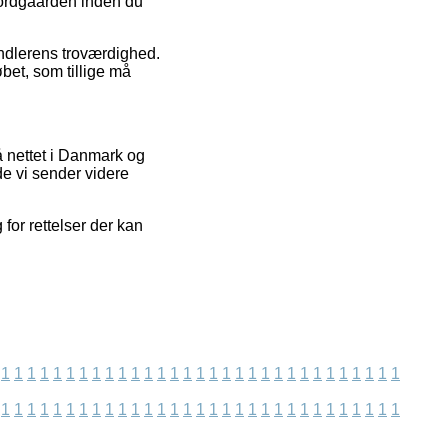
jordgaarden inden du
andlerens troværdighed.
bet, som tillige må
 nettet i Danmark og
e vi sender videre
 for rettelser der kan
1
1
1
1
1
1
1
1
1
1
1
1
1
1
1
1
1
1
1
1
1
1
1
1
1
1
1
1
1
1
1
1
1
1
1
1
1
1
1
1
1
1
1
1
1
1
1
1
1
1
1
1
1
1
1
1
1
1
1
1
1
1