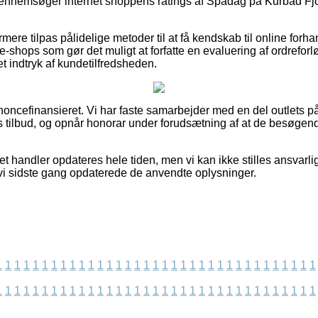
u gennemsøger internet shoppens ratings af Spadag på Kurbad F
ere tilpas pålidelige metoder til at få kendskab til online forh
-shops som gør det muligt at forfatte en evaluering af ordreforlø
et indtryk af kundetilfredsheden.
ncefinansieret. Vi har faste samarbejder med en del outlets på
 tilbud, og opnår honorar under forudsætning af at de besøgend
et handler opdateres hele tiden, men vi kan ikke stilles ansvarlig
 vi sidste gang opdaterede de anvendte oplysninger.
1
1
1
1
1
1
1
1
1
1
1
1
1
1
1
1
1
1
1
1
1
1
1
1
1
1
1
1
1
1
1
1
1
1
1
1
1
1
1
1
1
1
1
1
1
1
1
1
1
1
1
1
1
1
1
1
1
1
1
1
1
1
1
1
1
1
1
1
1
1