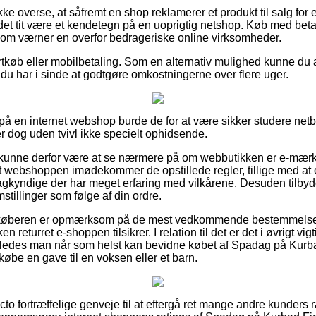
ke overse, at såfremt en shop reklamerer et produkt til salg for
 det tit være et kendetegn på en uoprigtig netshop. Køb med beta
, som værner en overfor bedrageriske online virksomheder.
ortkøb eller mobilbetaling. Som en alternativ mulighed kunne du
dt du har i sinde at godtgøre omkostningerne over flere uger.
er på en internet webshop burde de for at være sikker studere net
r dog uden tvivl ikke specielt ophidsende.
unne derfor være at se nærmere på om webbutikken er e-mærke t
at webshoppen imødekommer de opstillede regler, tillige med at 
agkyndige der har meget erfaring med vilkårene. Desuden tilbyde
stillinger som følge af din ordre.
t køberen er opmærksom på de mest vedkommende bestemmelser
n returret e-shoppen tilsikrer. I relation til det er det i øvrigt vi
således man når som helst kan bevidne købet af Spadag på Kurb
be en gave til en voksen eller et barn.
acto fortræffelige genveje til at eftergå ret mange andre kunders 