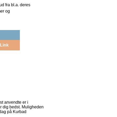
 fra bl.a. deres
mer og
Link
st anvendte er i
ser dig bedst. Muligheden
padag på Kurbad