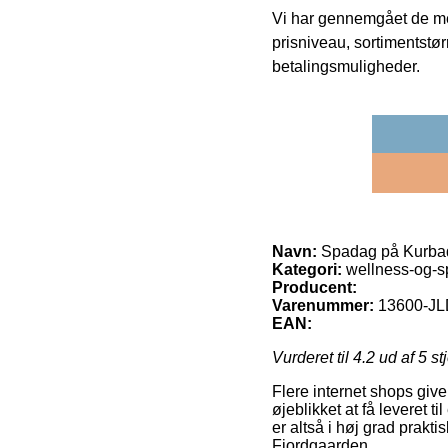
Vi har gennemgået de mes
prisniveau, sortimentstø
betalingsmuligheder.
Navn:
Spadag på Kurba
Kategori:
wellness-og-s
Producent:
Varenummer:
13600-J
EAN:
Vurderet til
4.2
ud af 5 st
Flere internet shops give
øjeblikket at få leveret 
er altså i høj grad prakt
Fjordgaarden.