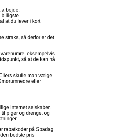
t arbejde.
billigste
f at du lever i kort
 straks, så derfor er det
 varenumre, eksempelvis
idspunkt, så at de kan nå
. Ellers skulle man vælge
 Smørumnedre eller
llige internet selskaber,
 til piger og drenge, og
stninger.
fter rabatkoder på Spadag
 den bedste pris.