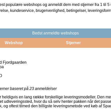
t populære webshops og anmeldt dem med stjerner fra 1 til 5 ud
rrelse, kundeservice, brugervenlighed, betingelser, leveringsfor
Bedst anmeldte webshops
Webshop
Stjerner
d Fjordgaarden
pa
LD
jerner baseret på
23
anmeldelser
r heldigvis en lang række forskellige leveringsmodeller. Den me
til et udleveringssted, hvor du så selv henter pakken når det pas
isk, og oftest tilmed den billigste leveringsmetode ved køb af S