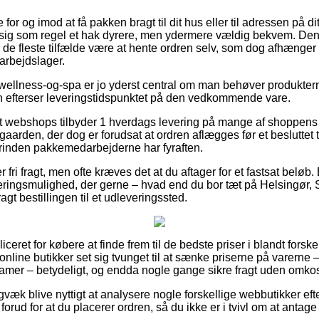
or og imod at få pakken bragt til dit hus eller til adressen på di
sig som regel et hak dyrere, men ydermere vældig bekvem. Den 
i de fleste tilfælde være at hente ordren selv, som dog afhænger a
arbejdslager.
wellness-og-spa er jo yderst central om man behøver produkterne
n efterser leveringstidspunktet på den vedkommende vare.
 webshops tilbyder 1 hverdags levering på mange af shoppens
arden, der dog er forudsat at ordren aflægges før et besluttet t
 forinden pakkemedarbejderne har fyraften.
r fri fragt, men ofte kræves det at du aftager for et fastsat beløb
eringsmulighed, der gerne – hvad end du bor tæt på Helsingør,
agt bestillingen til et udleveringssted.
ceret for købere at finde frem til de bedste priser i blandt forske
nline butikker set sig tvunget til at sænke priserne på varerne –
g damer – betydeligt, og endda nogle gange sikre fragt uden omko
gvæk blive nyttigt at analysere nogle forskellige webbutikker e
rud for at du placerer ordren, så du ikke er i tvivl om at antage