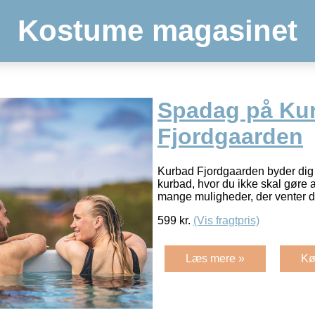
Kostume magasinet
Spadag på Ku
Fjordgaarden
Kurbad Fjordgaarden byder dig
kurbad, hvor du ikke skal gøre 
mange muligheder, der venter d
599
kr.
(Vis fragtpris)
Læs mere »
Kø