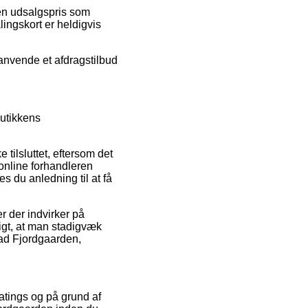
 en udsalgspris som
lingskort er heldigvis
 anvende et afdragstilbud
butikkens
ilsluttet, eftersom det
online forhandleren
s du anledning til at få
 der indvirker på
gtigt, at man stadigvæk
ad Fjordgaarden,
ratings og på grund af