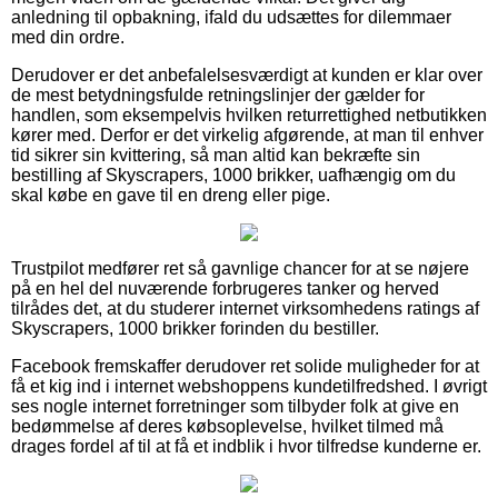
anledning til opbakning, ifald du udsættes for dilemmaer
med din ordre.
Derudover er det anbefalelsesværdigt at kunden er klar over
de mest betydningsfulde retningslinjer der gælder for
handlen, som eksempelvis hvilken returrettighed netbutikken
kører med. Derfor er det virkelig afgørende, at man til enhver
tid sikrer sin kvittering, så man altid kan bekræfte sin
bestilling af Skyscrapers, 1000 brikker, uafhængig om du
skal købe en gave til en dreng eller pige.
Trustpilot medfører ret så gavnlige chancer for at se nøjere
på en hel del nuværende forbrugeres tanker og herved
tilrådes det, at du studerer internet virksomhedens ratings af
Skyscrapers, 1000 brikker forinden du bestiller.
Facebook fremskaffer derudover ret solide muligheder for at
få et kig ind i internet webshoppens kundetilfredshed. I øvrigt
ses nogle internet forretninger som tilbyder folk at give en
bedømmelse af deres købsoplevelse, hvilket tilmed må
drages fordel af til at få et indblik i hvor tilfredse kunderne er.