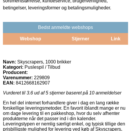
sortimentstørrelse, kundeservice, brugervenlighed,
betingelser, leveringsformer og betalingsmuligheder.
Bedst anmeldte webshops
Webshop
Stjerner
Link
Navn:
Skyscrapers, 1000 brikker
Kategori:
Puslespil / Tilbud
Producent:
Varenummer:
229809
EAN:
8412668162907
Vurderet til
3.6
ud af 5 stjerner baseret på
10
anmeldelser
En hel del internet forhandlere giver i dag en lang række
forskellige leveringsmetoder. En favorit iblandt mange er nu
om dage levering til en pakkeshop, hvor du selv afhenter
produkterne når det passer ind i din kalender.
Leveringstypen er nemlig særligt enkel, og typisk tillige den
prisbilligste mulighed for levering ved køb af Skyscrapers,