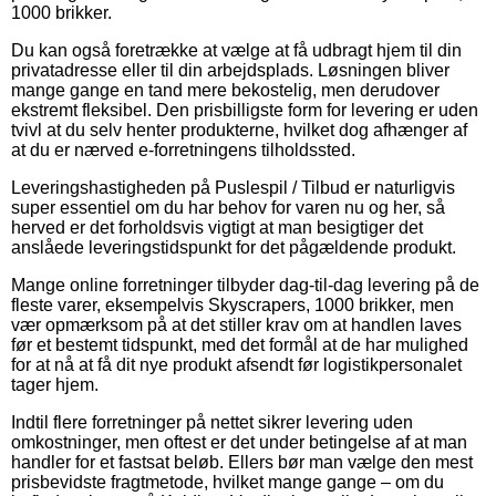
1000 brikker.
Du kan også foretrække at vælge at få udbragt hjem til din
privatadresse eller til din arbejdsplads. Løsningen bliver
mange gange en tand mere bekostelig, men derudover
ekstremt fleksibel. Den prisbilligste form for levering er uden
tvivl at du selv henter produkterne, hvilket dog afhænger af
at du er nærved e-forretningens tilholdssted.
Leveringshastigheden på Puslespil / Tilbud er naturligvis
super essentiel om du har behov for varen nu og her, så
herved er det forholdsvis vigtigt at man besigtiger det
anslåede leveringstidspunkt for det pågældende produkt.
Mange online forretninger tilbyder dag-til-dag levering på de
fleste varer, eksempelvis Skyscrapers, 1000 brikker, men
vær opmærksom på at det stiller krav om at handlen laves
før et bestemt tidspunkt, med det formål at de har mulighed
for at nå at få dit nye produkt afsendt før logistikpersonalet
tager hjem.
Indtil flere forretninger på nettet sikrer levering uden
omkostninger, men oftest er det under betingelse af at man
handler for et fastsat beløb. Ellers bør man vælge den mest
prisbevidste fragtmetode, hvilket mange gange – om du