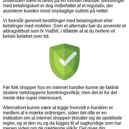
undertiden være et bevis på en svindel netbutik. Bestillinger
med betalingskort er dog indbefattet af et regulativ, der
assisterer kunden imod snydagtige outlets på nettet.
Vi foreslår generelt bestillinger med betalingskort eller
betalinger med mobilen. Som et alternativ bør du anvende et
afdragstilbud som fx ViaBill, i tilfælde af at du hellere vil
betale beløbet over tid.
Før folk shopper hos en internet handler kunne de faktisk
studere netshoppens forretningsvilkår, men det er for det
meste ikke super interessant.
Alternativet kunne være at kigge hvorvidt e-handlen er
medlem af e-mærke ordningen, siden det ofte er en
indikation om at internet shoppen tilslutter sig de opstillede
regler, og at den nu og da kigges til af sagkyndige som har
megen viden om de gældende vilkår. Det giver dig