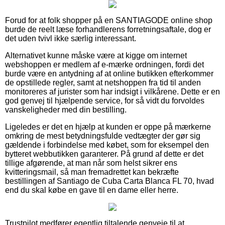
Forud for at folk shopper på en SANTIAGODE online shop
burde de reelt læse forhandlerens forretningsaftale, dog er
det uden tvivl ikke særlig interessant.
Alternativet kunne måske være at kigge om internet
webshoppen er medlem af e-mærke ordningen, fordi det
burde være en antydning af at online butikken efterkommer
de opstillede regler, samt at netshoppen fra tid til anden
monitoreres af jurister som har indsigt i vilkårene. Dette er en
god genvej til hjælpende service, for så vidt du forvoldes
vanskeligheder med din bestilling.
Ligeledes er det en hjælp at kunden er oppe på mærkerne
omkring de mest betydningsfulde vedtægter der gør sig
gældende i forbindelse med købet, som for eksempel den
bytteret webbutikken garanterer. På grund af dette er det
tillige afgørende, at man når som helst sikrer ens
kvitteringsmail, så man fremadrettet kan bekræfte
bestillingen af Santiago de Cuba Carta Blanca FL 70, hvad
end du skal købe en gave til en dame eller herre.
Trustpilot medfører egentlig tiltalende genveje til at