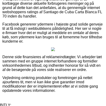
kortlægge diverse aktuelle forbrugeres meninger og på
grund af dette kan det anbefales, at du gennemgår internet
webshoppens ratings af Santiago de Cuba Carta Blanca FL
70 inden du handler.
Facebook genererer ydermere i højeste grad solide genveje
til at få indsigt i webbutikkens pålidelighed. Her ser vi nogle
e-firmaer hvor det er muligt at meddele en omtale af deres
køb, som ydermere kan bruges til at fornemme hvor tilfredse
kunderne er.
Denne side finansieres af reklameindtægter. Vi arbejder tæt
sammen med en gruppe internet forhandlere og formidler
virksomhedernes tilbud, og indhenter honorar for så vidt en
af de besøgende på vores side realiserer en ordre.
Vejledning omkring produkter og forretninger på nettet
ajourføres tit, men vi kan ikke give garantier imod
modifikationer der er implementeret efter at vi sidste gang
opdaterede vores informationer.
BITLY: