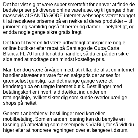
Det har vist sig at være super smertefrit for enhver at finde de
bedste priser på diverse online varehuse, og til gengæld har
massevis af SANTIAGODE internet webshops været tvunget
til at nedskære priserne på en række af deres produkter – til
juniorer, og samtidig også til herrer og damer – betydeligt, og
endda nogle gange sikre gratis fragt.
Det kan til hver en tid være udbytterigt at inspicere nogle
online butikker efter rabat på Santiago de Cuba Carta
Blanca FL 70 forud for at du handler, så du er på den sikre
side med at modtage den mindst kostelige pris.
Man bør dog være årvågen med, at i tilfælde af at en internet
handler afsætter en vare for en salgspris der anses for
grænseløst gunstig, kan det mange gange være et
kendetegn på en uægte internet butik. Bestillinger med
betalingskort er i hvert fald dækket ind under en
retningslinje, hvilket sikrer dig som kunde overfor uærlige
shops på nettet.
Generelt anbefaler vi bestillinger med kort eller
mobilbetaling. Som en anden løsning kan du benytte en
løsning på afbetaling som eksempelvis ViaBill, for så vidt du
higer efter at honorere regningen over et længere tidsrum.