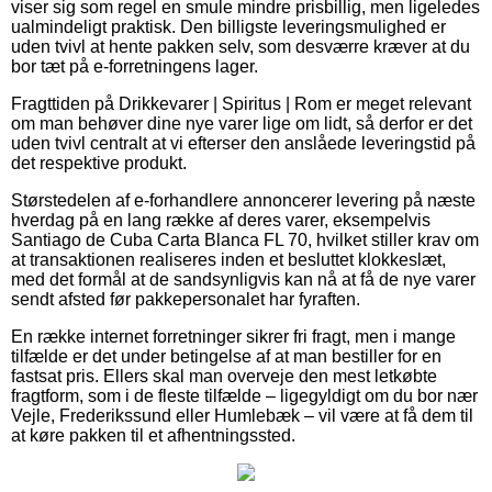
viser sig som regel en smule mindre prisbillig, men ligeledes
ualmindeligt praktisk. Den billigste leveringsmulighed er
uden tvivl at hente pakken selv, som desværre kræver at du
bor tæt på e-forretningens lager.
Fragttiden på Drikkevarer | Spiritus | Rom er meget relevant
om man behøver dine nye varer lige om lidt, så derfor er det
uden tvivl centralt at vi efterser den anslåede leveringstid på
det respektive produkt.
Størstedelen af e-forhandlere annoncerer levering på næste
hverdag på en lang række af deres varer, eksempelvis
Santiago de Cuba Carta Blanca FL 70, hvilket stiller krav om
at transaktionen realiseres inden et besluttet klokkeslæt,
med det formål at de sandsynligvis kan nå at få de nye varer
sendt afsted før pakkepersonalet har fyraften.
En række internet forretninger sikrer fri fragt, men i mange
tilfælde er det under betingelse af at man bestiller for en
fastsat pris. Ellers skal man overveje den mest letkøbte
fragtform, som i de fleste tilfælde – ligegyldigt om du bor nær
Vejle, Frederikssund eller Humlebæk – vil være at få dem til
at køre pakken til et afhentningssted.