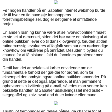
Før nogen handler på en Sabatier internet webshop burde
de til hver en tid have øje for shoppens
forretningsbetingelser, dog er det gerne et omfattende
projekt.
En anden løsning kunne være at se hvorvidt online firmaet
er støttet af e-mærket, siden det bør være en påvisning af at
online butikken lever op til dansk lovgivning, foruden at den
rutinemæssigt evalueres af fagfolk som har den nødvendige
knowhow om vilkårene på området. Desuden tilbydes du
chance for at få bistand, ifald du forvoldes problemer med
din handel.
Dertil kan det anbefales at køber er vidende om de
fundamentale forhold der gælder for ordren, som for
eksempel den ombytningsret online butikken anvender. På
grund af dette er det også afgørende, at man permanent
opbevarer sin kvittering på e-mail, således man senere kan
bekræfte handlen af Sabatier udskæringssæt med bræt +
stegegaffel og kniv, hvad end du er kvinde eller mand.
Trustpilot frembringer en række pålidelige chancer for at