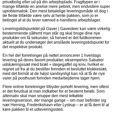
privatbolig eller ud på din arbejdsplads. Fragttypen er i
mange tilfælde en anelse mere pebret, men endvidere super
uproblematisk. Den mest betalelige leveringsmåde vil dog i
de fleste tilfælde være selv at hente pakken, som jo er
betinget af at du lever nærved e-handlens arbejdslager.
Leveringstidspunktet på Gaver | Gaveideer kan være virkelig
bestemmende såfremt man står og skal bruge dine nye
produkter om få sekunder, så herved er det fuldkommen
aktuelt at du undersøger det anslåede leveringstidspunkt for
det respektive produkt.
En hel del forretninger på nettet annoncerer 1 hverdags
levering på deres favorit produkter, eksempelvis Sabatier
udskæringssæt med bræt + stegegaffel og kniv, hvilket er
regnet ud fra at du bestiller forinden et besluttet klokkeslæt,
med det formål at de højst sandsynligt kan nå at få de nye
varer på posthuset forinden medarbejderne tager hjem.
Flere online forretninger tilbyder portofri levering, men oftest
er det forudsat at man indkøber for et bestemt beløb. Som
alternativ skal man snuppe den mest letkøbte
leveringsversion, der mange gange – om man befinder sig
nær Herning, Frederikshavn eller Lystrup – er at få dem til at
køre pakken til et udleveringssted.