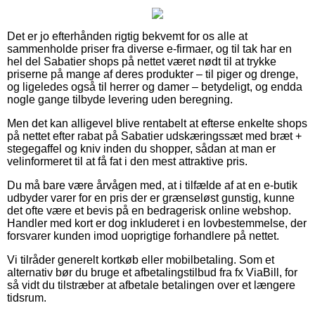
Det er jo efterhånden rigtig bekvemt for os alle at
sammenholde priser fra diverse e-firmaer, og til tak har en
hel del Sabatier shops på nettet været nødt til at trykke
priserne på mange af deres produkter – til piger og drenge,
og ligeledes også til herrer og damer – betydeligt, og endda
nogle gange tilbyde levering uden beregning.
Men det kan alligevel blive rentabelt at efterse enkelte shops
på nettet efter rabat på Sabatier udskæringssæt med bræt +
stegegaffel og kniv inden du shopper, sådan at man er
velinformeret til at få fat i den mest attraktive pris.
Du må bare være årvågen med, at i tilfælde af at en e-butik
udbyder varer for en pris der er grænseløst gunstig, kunne
det ofte være et bevis på en bedragerisk online webshop.
Handler med kort er dog inkluderet i en lovbestemmelse, der
forsvarer kunden imod uoprigtige forhandlere på nettet.
Vi tilråder generelt kortkøb eller mobilbetaling. Som et
alternativ bør du bruge et afbetalingstilbud fra fx ViaBill, for
så vidt du tilstræber at afbetale betalingen over et længere
tidsrum.