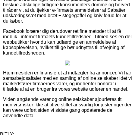
beskue adskillige tidligere konsumenters domme og herved
tilråder vi, at du tjekker e-firmaets anmeldelser af Sabatier
udskæringssæt med bræt + stegegaffel og kniv forud for at
du køber.
Facebook forærer dig derudover ret fine metoder til at få
indblik i internet firmaets kundetilfredshed. Tilmed ses en del
webbutikker hvor du kan udfærdige en anmeldelse af
købsoplevelsen, hvilket tillige bør udnyttes til afvejning af
kundetilfredsheden.
Hjemmesiden er finansieret af indtægter fra annoncer. Vi har
samarbejdsaftaler med en samling af online selskaber idet vi
markedsfører firmaernes varer, og indhenter honorar i
tilfælde af at en bruger fra vores website udfører en handel.
Viden angående varer og online selskaber ajourføres tit,
men vi ønsker ikke at blive stillet ansvarlig for justeringer der
kan være udført siden vi sidste gang opdaterede de
anvendte data.
BITLY: