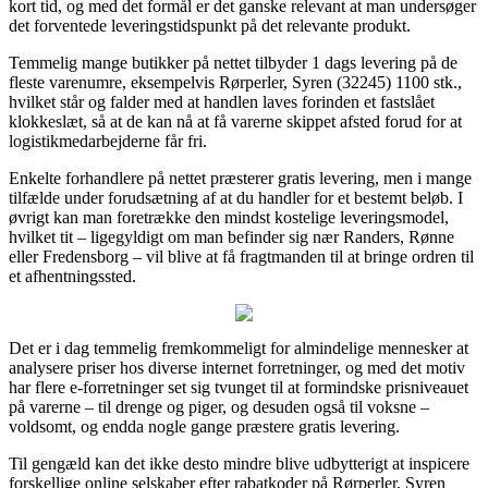
kort tid, og med det formål er det ganske relevant at man undersøger
det forventede leveringstidspunkt på det relevante produkt.
Temmelig mange butikker på nettet tilbyder 1 dags levering på de
fleste varenumre, eksempelvis Rørperler, Syren (32245) 1100 stk.,
hvilket står og falder med at handlen laves forinden et fastslået
klokkeslæt, så at de kan nå at få varerne skippet afsted forud for at
logistikmedarbejderne får fri.
Enkelte forhandlere på nettet præsterer gratis levering, men i mange
tilfælde under forudsætning af at du handler for et bestemt beløb. I
øvrigt kan man foretrække den mindst kostelige leveringsmodel,
hvilket tit – ligegyldigt om man befinder sig nær Randers, Rønne
eller Fredensborg – vil blive at få fragtmanden til at bringe ordren til
et afhentningssted.
Det er i dag temmelig fremkommeligt for almindelige mennesker at
analysere priser hos diverse internet forretninger, og med det motiv
har flere e-forretninger set sig tvunget til at formindske prisniveauet
på varerne – til drenge og piger, og desuden også til voksne –
voldsomt, og endda nogle gange præstere gratis levering.
Til gengæld kan det ikke desto mindre blive udbytterigt at inspicere
forskellige online selskaber efter rabatkoder på Rørperler, Syren