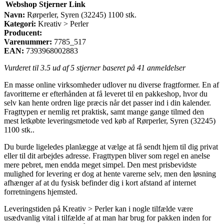
Webshop
Stjerner
Link
Navn:
Rørperler, Syren (32245) 1100 stk.
Kategori:
Kreativ > Perler
Producent:
Varenummer:
7785_517
EAN:
7393968002883
Vurderet til
3.5
ud af 5 stjerner baseret på
41
anmeldelser
En masse online virksomheder udlover nu diverse fragtformer. En af
favoritterne er efterhånden at få leveret til en pakkeshop, hvor du
selv kan hente ordren lige præcis når det passer ind i din kalender.
Fragttypen er nemlig ret praktisk, samt mange gange tilmed den
mest letkøbte leveringsmetode ved køb af Rørperler, Syren (32245)
1100 stk..
Du burde ligeledes planlægge at vælge at få sendt hjem til dig privat
eller til dit arbejdes adresse. Fragttypen bliver som regel en anelse
mere pebret, men endda meget simpel. Den mest prisbevidste
mulighed for levering er dog at hente varerne selv, men den løsning
afhænger af at du fysisk befinder dig i kort afstand af internet
forretningens hjemsted.
Leveringstiden på Kreativ > Perler kan i nogle tilfælde være
usædvanlig vital i tilfælde af at man har brug for pakken inden for