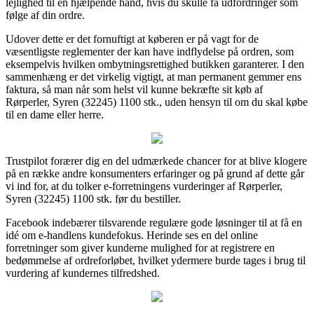
lejlighed til en hjælpende hånd, hvis du skulle få udfordringer som
følge af din ordre.
Udover dette er det fornuftigt at køberen er på vagt for de
væsentligste reglementer der kan have indflydelse på ordren, som
eksempelvis hvilken ombytningsrettighed butikken garanterer. I den
sammenhæng er det virkelig vigtigt, at man permanent gemmer ens
faktura, så man når som helst vil kunne bekræfte sit køb af
Rørperler, Syren (32245) 1100 stk., uden hensyn til om du skal købe
til en dame eller herre.
Trustpilot forærer dig en del udmærkede chancer for at blive klogere
på en række andre konsumenters erfaringer og på grund af dette går
vi ind for, at du tolker e-forretningens vurderinger af Rørperler,
Syren (32245) 1100 stk. før du bestiller.
Facebook indebærer tilsvarende regulære gode løsninger til at få en
idé om e-handlens kundefokus. Herinde ses en del online
forretninger som giver kunderne mulighed for at registrere en
bedømmelse af ordreforløbet, hvilket ydermere burde tages i brug til
vurdering af kundernes tilfredshed.