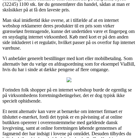
(32245) 1100 stk. før du gennemfører din handel, sådan at man er
skråsikker på at få den laveste pris.
Man skal imidlertid ikke overse, at i tilfælde af at en internet
webshop reklamerer deres produkter til en pris som virker
grænseløst fremragende, kunne det undertiden være et fingerpeg om
en snydagtig internet virksomhed. Køb med kort er på den anden
side inkluderet i et regulativ, hvilket passer på os overfor fup internet
varehuse.
Vi anbefaler generelt bestillinger med kort eller mobilbetaling. Som
alternativ bør du vælge en afdragsordning som for eksempel ViaBill,
hvis du har i sinde at dække pengene af flere omgange.
Forinden folk shopper på en internet webshop burde de egentlig se
på virksomhedens forretningsbetingelser, det er dog typisk ikke
specielt ophidsende.
Et nemt alternativ kan være at bemærke om internet firmaet er
tilsluttet e-mærket, fordi det typisk er en påvisning af at online
butikken opererer i overensstemmelse med gældende dansk
lovgivning, samt at online forretningen løbende gennemses af
fagmænd der har indsigt i lovene på området. Desuden tilbydes du