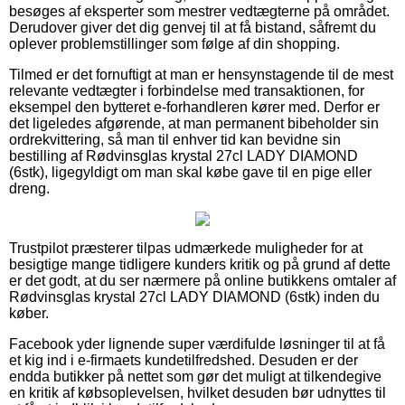
besøges af eksperter som mestrer vedtægterne på området.
Derudover giver det dig genvej til at få bistand, såfremt du
oplever problemstillinger som følge af din shopping.
Tilmed er det fornuftigt at man er hensynstagende til de mest
relevante vedtægter i forbindelse med transaktionen, for
eksempel den bytteret e-forhandleren kører med. Derfor er
det ligeledes afgørende, at man permanent bibeholder sin
ordrekvittering, så man til enhver tid kan bevidne sin
bestilling af Rødvinsglas krystal 27cl LADY DIAMOND
(6stk), ligegyldigt om man skal købe gave til en pige eller
dreng.
Trustpilot præsterer tilpas udmærkede muligheder for at
besigtige mange tidligere kunders kritik og på grund af dette
er det godt, at du ser nærmere på online butikkens omtaler af
Rødvinsglas krystal 27cl LADY DIAMOND (6stk) inden du
køber.
Facebook yder lignende super værdifulde løsninger til at få
et kig ind i e-firmaets kundetilfredshed. Desuden er der
endda butikker på nettet som gør det muligt at tilkendegive
en kritik af købsoplevelsen, hvilket desuden bør udnyttes til