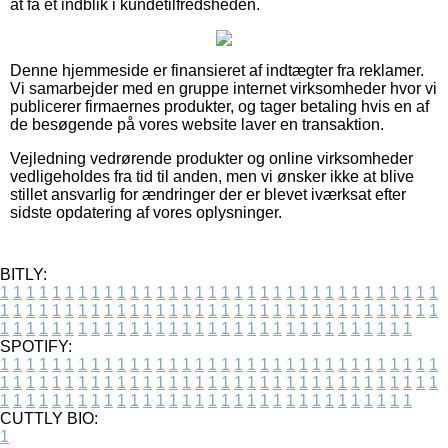
at få et indblik i kundetilfredsheden.
Denne hjemmeside er finansieret af indtægter fra reklamer.
Vi samarbejder med en gruppe internet virksomheder hvor vi
publicerer firmaernes produkter, og tager betaling hvis en af
de besøgende på vores website laver en transaktion.
Vejledning vedrørende produkter og online virksomheder
vedligeholdes fra tid til anden, men vi ønsker ikke at blive
stillet ansvarlig for ændringer der er blevet iværksat efter
sidste opdatering af vores oplysninger.
BITLY:
1
1
1
1
1
1
1
1
1
1
1
1
1
1
1
1
1
1
1
1
1
1
1
1
1
1
1
1
1
1
1
1
1
1
1
1
1
1
1
1
1
1
1
1
1
1
1
1
1
1
1
1
1
1
1
1
1
1
1
1
1
1
1
1
1
1
1
1
1
1
1
1
1
1
1
1
1
1
1
1
1
1
1
1
1
1
1
1
1
1
1
1
1
1
1
1
1
1
1
1
SPOTIFY:
1
1
1
1
1
1
1
1
1
1
1
1
1
1
1
1
1
1
1
1
1
1
1
1
1
1
1
1
1
1
1
1
1
1
1
1
1
1
1
1
1
1
1
1
1
1
1
1
1
1
1
1
1
1
1
1
1
1
1
1
1
1
1
1
1
1
1
1
1
1
1
1
1
1
1
1
1
1
1
1
1
1
1
1
1
1
1
1
1
1
1
1
1
1
1
1
1
1
1
1
CUTTLY BIO:
1