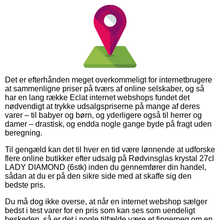
Det er efterhånden meget overkommeligt for internetbrugere
at sammenligne priser på tværs af online selskaber, og så
har en lang række Eclat internet webshops fundet det
nødvendigt at trykke udsalgspriserne på mange af deres
varer – til babyer og børn, og yderligere også til herrer og
damer – drastisk, og endda nogle gange byde på fragt uden
beregning.
Til gengæld kan det til hver en tid være lønnende at udforske
flere online butikker efter udsalg på Rødvinsglas krystal 27cl
LADY DIAMOND (6stk) inden du gennemfører din handel,
sådan at du er på den sikre side med at skaffe sig den
bedste pris.
Du må dog ikke overse, at når en internet webshop sælger
bedst i test varer for en pris som kan ses som uendeligt
beskeden, så er det i nogle tilfælde være et fingerpeg om en