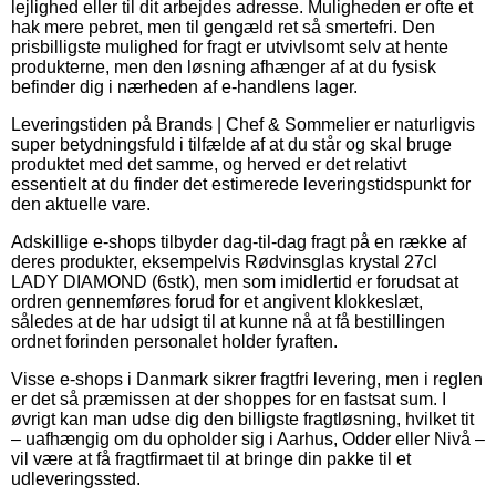
lejlighed eller til dit arbejdes adresse. Muligheden er ofte et
hak mere pebret, men til gengæld ret så smertefri. Den
prisbilligste mulighed for fragt er utvivlsomt selv at hente
produkterne, men den løsning afhænger af at du fysisk
befinder dig i nærheden af e-handlens lager.
Leveringstiden på Brands | Chef & Sommelier er naturligvis
super betydningsfuld i tilfælde af at du står og skal bruge
produktet med det samme, og herved er det relativt
essentielt at du finder det estimerede leveringstidspunkt for
den aktuelle vare.
Adskillige e-shops tilbyder dag-til-dag fragt på en række af
deres produkter, eksempelvis Rødvinsglas krystal 27cl
LADY DIAMOND (6stk), men som imidlertid er forudsat at
ordren gennemføres forud for et angivent klokkeslæt,
således at de har udsigt til at kunne nå at få bestillingen
ordnet forinden personalet holder fyraften.
Visse e-shops i Danmark sikrer fragtfri levering, men i reglen
er det så præmissen at der shoppes for en fastsat sum. I
øvrigt kan man udse dig den billigste fragtløsning, hvilket tit
– uafhængig om du opholder sig i Aarhus, Odder eller Nivå –
vil være at få fragtfirmaet til at bringe din pakke til et
udleveringssted.