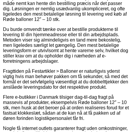
måde nemt kan hente din bestilling præcis når det passer
dig. Løsningen er nemlig usædvanlig ukompliceret, og ofte
ligeledes den mest betalelige løsning til levering ved køb af
Røde balloner 12″ – 10 stk.
Du burde omvendt tænke over at bestille produkterne til
levering til din hjemmeadresse eller til din arbejdsplads.
Metoden viser sig almindeligvis en tand mere bekostelig,
men ligeledes særligt let gængelig. Den mest betalelige
leveringsform er utvivlsomt at hente varerne selv, hvilket dog
stiller krav om at du opholder dig i nærheden af e-
forretningens arbejdslager.
Fragttiden på Festartikler > Balloner er naturligvis yderst
vigtig hvis man behøver pakken om få sekunder, så med det
formål er det selvfølgelig væsentligt at du dobbelttjekker den
anslåede leveringsdato for det respektive produkt.
Flere e-butikker i Danmark tilsiger dag-til-dag fragt på
massevis af produkter, eksempelvis Røde balloner 12″ – 10
stk, men husk at det beroer på at orden realiseres forud for et
fastsat klokkeslæt, sådan at de kan nå at få pakken ud af
døren forinden logistikpersonalet får fri.
Nogle få internet outlets garanterer fragt uden omkostninger,