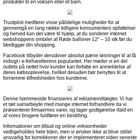
produkter til en voksen eller et barn.
Trustpilot medfører visse pålidelige muligheder for at
gennemgå en lang række tidligere konsumenters opfattelser
og herved kan det være til hjælp, at du sonderer internet
webshoppens omtaler af Røde balloner 12″ – 10 stk før du
færdiggør din shopping.
Facebook tilbyder derudover absolut pæne løsninger til at få
indsigt i e-forhandlerens popularitet. Her møder vi en del
outlets på nettet hvor kunder kan forfatte en anmeldelse af
deres købsoplevelse, hvilket desuden bør benyttes til at
fornemme tilfredsheden hos kunderne.
Denne hjemmeside finansieres af reklameindtægter. Vi har
et tæt samarbejde med mange internet forhandlere da vi
præsenterer firmaernes varer, og tager godtgørelse ifald en
af vores brugere fuldfører en bestilling.
Informationer om tilbud og online virksomheder
vedligeholdes hele tiden, men vi ønsker ikke at blive stillet
ansvarlig for korrektioner der er implementeret siden seneste