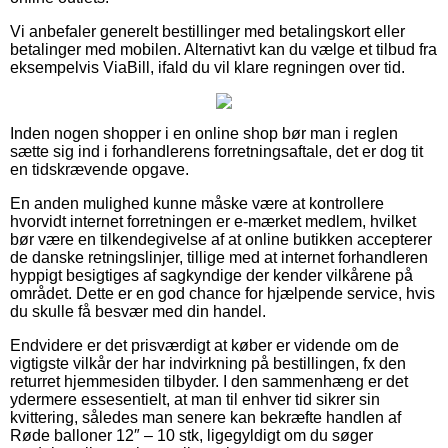
Vi anbefaler generelt bestillinger med betalingskort eller
betalinger med mobilen. Alternativt kan du vælge et tilbud fra
eksempelvis ViaBill, ifald du vil klare regningen over tid.
Inden nogen shopper i en online shop bør man i reglen
sætte sig ind i forhandlerens forretningsaftale, det er dog tit
en tidskrævende opgave.
En anden mulighed kunne måske være at kontrollere
hvorvidt internet forretningen er e-mærket medlem, hvilket
bør være en tilkendegivelse af at online butikken accepterer
de danske retningslinjer, tillige med at internet forhandleren
hyppigt besigtiges af sagkyndige der kender vilkårene på
området. Dette er en god chance for hjælpende service, hvis
du skulle få besvær med din handel.
Endvidere er det prisværdigt at køber er vidende om de
vigtigste vilkår der har indvirkning på bestillingen, fx den
returret hjemmesiden tilbyder. I den sammenhæng er det
ydermere essesentielt, at man til enhver tid sikrer sin
kvittering, således man senere kan bekræfte handlen af
Røde balloner 12″ – 10 stk, ligegyldigt om du søger