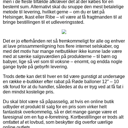
men i de fleste tilfælde afkræver det at der købes for en
bestemt sum. Alternativt skal du snuppe den mest betalelige
metode til levering, hvilket gerne – om du er tæt på
Helsingør, Ikast eller Ribe – vil være at få fragtmanden til at
bringe bestillingen til et udleveringssted.
Det er jo efterhånden ret så fremkommeligt for alle og enhver
at lave prissammenligning hos flere internet selskaber, og
med det motiv har mange netbutikker ikke kunne lade være
med at sænke salgsværdien på produkterne – til børn og
babyer, lige så vel som til voksne – enormt, og endda nogle
gange byde på gebyrfri levering.
Trods dette kan det til hver en tid være gunstigt at undersøge
en række e-butikker efter rabat på Røde balloner 12″ – 10
stk forud for at du handler, således at du er tryg ved at få fat i
den mindst kostelige pris.
Du skal blot være så påpasselig, at hvis en online butik
udbyder et produkt til salg for en pris som virker helt
fantastisk overkommelig, så er det mange gange være et
faresignal om en fup e-forretning. Kortbestillinger er trods alt
omfattet af et lovbud, som beskytter dig overfor uærlige
online outlets.