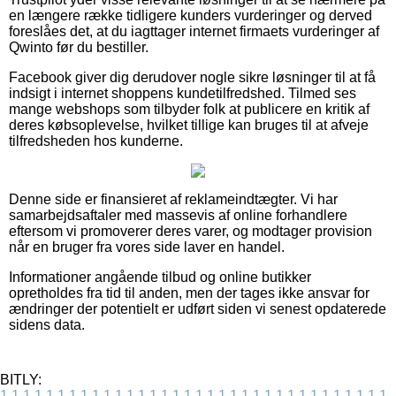
en længere række tidligere kunders vurderinger og derved
foreslåes det, at du iagttager internet firmaets vurderinger af
Qwinto før du bestiller.
Facebook giver dig derudover nogle sikre løsninger til at få
indsigt i internet shoppens kundetilfredshed. Tilmed ses
mange webshops som tilbyder folk at publicere en kritik af
deres købsoplevelse, hvilket tillige kan bruges til at afveje
tilfredsheden hos kunderne.
Denne side er finansieret af reklameindtægter. Vi har
samarbejdsaftaler med massevis af online forhandlere
eftersom vi promoverer deres varer, og modtager provision
når en bruger fra vores side laver en handel.
Informationer angående tilbud og online butikker
opretholdes fra tid til anden, men der tages ikke ansvar for
ændringer der potentielt er udført siden vi senest opdaterede
sidens data.
BITLY:
1
1
1
1
1
1
1
1
1
1
1
1
1
1
1
1
1
1
1
1
1
1
1
1
1
1
1
1
1
1
1
1
1
1