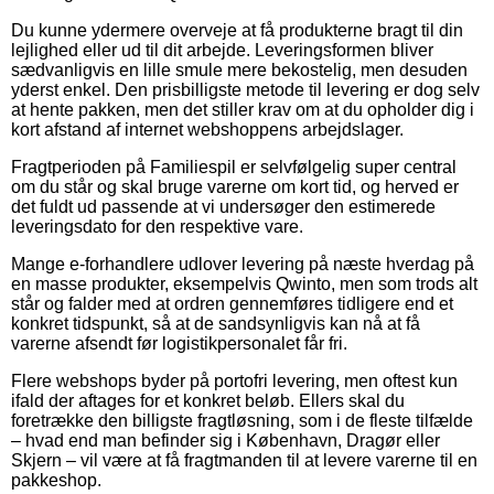
Du kunne ydermere overveje at få produkterne bragt til din
lejlighed eller ud til dit arbejde. Leveringsformen bliver
sædvanligvis en lille smule mere bekostelig, men desuden
yderst enkel. Den prisbilligste metode til levering er dog selv
at hente pakken, men det stiller krav om at du opholder dig i
kort afstand af internet webshoppens arbejdslager.
Fragtperioden på Familiespil er selvfølgelig super central
om du står og skal bruge varerne om kort tid, og herved er
det fuldt ud passende at vi undersøger den estimerede
leveringsdato for den respektive vare.
Mange e-forhandlere udlover levering på næste hverdag på
en masse produkter, eksempelvis Qwinto, men som trods alt
står og falder med at ordren gennemføres tidligere end et
konkret tidspunkt, så at de sandsynligvis kan nå at få
varerne afsendt før logistikpersonalet får fri.
Flere webshops byder på portofri levering, men oftest kun
ifald der aftages for et konkret beløb. Ellers skal du
foretrække den billigste fragtløsning, som i de fleste tilfælde
– hvad end man befinder sig i København, Dragør eller
Skjern – vil være at få fragtmanden til at levere varerne til en
pakkeshop.