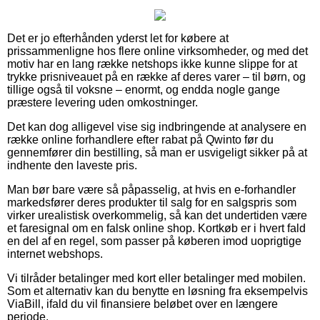
Det er jo efterhånden yderst let for købere at
prissammenligne hos flere online virksomheder, og med det
motiv har en lang række netshops ikke kunne slippe for at
trykke prisniveauet på en række af deres varer – til børn, og
tillige også til voksne – enormt, og endda nogle gange
præstere levering uden omkostninger.
Det kan dog alligevel vise sig indbringende at analysere en
række online forhandlere efter rabat på Qwinto før du
gennemfører din bestilling, så man er usvigeligt sikker på at
indhente den laveste pris.
Man bør bare være så påpasselig, at hvis en e-forhandler
markedsfører deres produkter til salg for en salgspris som
virker urealistisk overkommelig, så kan det undertiden være
et faresignal om en falsk online shop. Kortkøb er i hvert fald
en del af en regel, som passer på køberen imod uoprigtige
internet webshops.
Vi tilråder betalinger med kort eller betalinger med mobilen.
Som et alternativ kan du benytte en løsning fra eksempelvis
ViaBill, ifald du vil finansiere beløbet over en længere
periode.