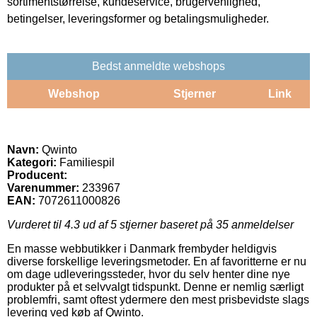
sortimentstørrelse, kundeservice, brugervenlighed,
betingelser, leveringsformer og betalingsmuligheder.
Bedst anmeldte webshops
Webshop
Stjerner
Link
Navn:
Qwinto
Kategori:
Familiespil
Producent:
Varenummer:
233967
EAN:
7072611000826
Vurderet til
4.3
ud af 5 stjerner baseret på
35
anmeldelser
En masse webbutikker i Danmark frembyder heldigvis
diverse forskellige leveringsmetoder. En af favoritterne er nu
om dage udleveringssteder, hvor du selv henter dine nye
produkter på et selvvalgt tidspunkt. Denne er nemlig særligt
problemfri, samt oftest ydermere den mest prisbevidste slags
levering ved køb af Qwinto.