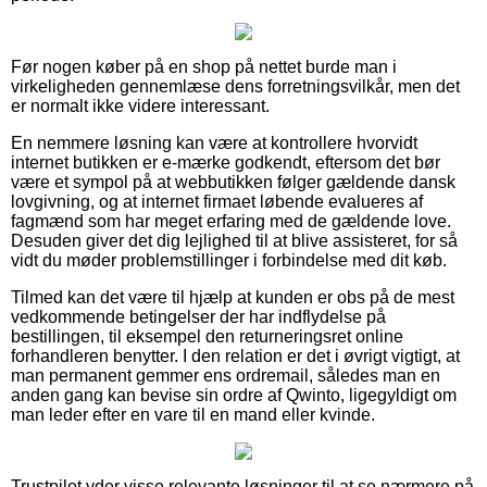
Før nogen køber på en shop på nettet burde man i
virkeligheden gennemlæse dens forretningsvilkår, men det
er normalt ikke videre interessant.
En nemmere løsning kan være at kontrollere hvorvidt
internet butikken er e-mærke godkendt, eftersom det bør
være et sympol på at webbutikken følger gældende dansk
lovgivning, og at internet firmaet løbende evalueres af
fagmænd som har meget erfaring med de gældende love.
Desuden giver det dig lejlighed til at blive assisteret, for så
vidt du møder problemstillinger i forbindelse med dit køb.
Tilmed kan det være til hjælp at kunden er obs på de mest
vedkommende betingelser der har indflydelse på
bestillingen, til eksempel den returneringsret online
forhandleren benytter. I den relation er det i øvrigt vigtigt, at
man permanent gemmer ens ordremail, således man en
anden gang kan bevise sin ordre af Qwinto, ligegyldigt om
man leder efter en vare til en mand eller kvinde.
Trustpilot yder visse relevante løsninger til at se nærmere på