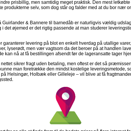
dre prisbillig, men samtidig meget praktisk. Den mest letkøbte f
e produkterne selv, som dog står og falder med at du bor nær o
Guirlander & Bannere til barnedåb er naturligvis vældig udslag
 i det øjemed er det rigtig passende at man studerer leveringsti
 garanterer levering på blot en enkelt hverdag på utallige varer
r, lyserødt, men vær vagtsom da det beroer på at handlen laves
de kan nå at få bestillingen afsendt før de lageransatte tager hje
ettet sikrer fragt uden betaling, men oftest er det så præmissen 
kunne man foretrække den mindst kostelige leveringsmetode, so
å Helsingør, Holbæk eller Gilleleje – vil blive at få fragtmanden
gssted.