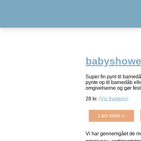
babyshower
Super fin pynt til barned
pynte op til barnedåb el
omgivelserne og gør fest
28
kr.
(Vis fragtpris)
Læs mere »
Vi har gennemgået de mes