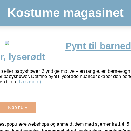
Kostume magasinet
Pynt til barned
, lyserødt
åb eller babyshower. 3 yndige motive – en rangle, en barnevogn o
ler babyshower. Det fine pynt i lyserøde nuancer skaber den perf
en til en
(Læs mere)
Køb nu »
t populære webshops og anmeldt dem med stjerner fra 1 til 5 ud