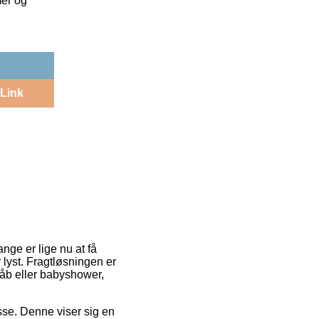
mer og
Link
nge er lige nu at få
lyst. Fragtløsningen er
edåb eller babyshower,
esse. Denne viser sig en