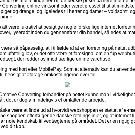
rt for os alle at finde frem til de bedste priser på flere internet
e Converting online virksomheder været presset til at at mindsk
l piger og drenge, og ligeledes til herrer og damer – voldsomt,
ninger.
alt være lukrativt at besigtige nogle forskellige internet forretn
hower, lyserødt inden du gennemfører din handel, således at man
ære så påpasselig, at i tilfælde af at en forretning på nettet udb
om ufattelig lav, er det ofte være et faresignal om en fup webbut
 vedtægt, der redder os imod uærlige online varehuse.
ping med kort eller MobilePay. Som et alternativ kan du anvende 
r til hensigt at afdrage omkostningerne over tid.
Creative Converting forhandler på nettet kunne man i virkelighe
r, det er dog almindeligvis et omfattende arbejde.
åske være at finde ud af hvorvidt webshoppen er støttet af e-mæ
ne shoppen efterfølger de danske retningslinjer, og at internet fir
har nøje kendskab til vedtægterne på området. Det er en rigtig go
ved dit køb.