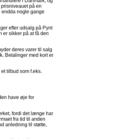
 forhandlere i Danmark, og
e prisniveauet på en
 og endda nogle gange
inger efter udsalg på Pynt
 er sikker på at få den
yder deres varer til salg
ik. Betalinger med kort er
et tilbud som f.eks.
den have øje for
rket, fordi det længe har
maet fra tid til anden
d anledning til støtte,