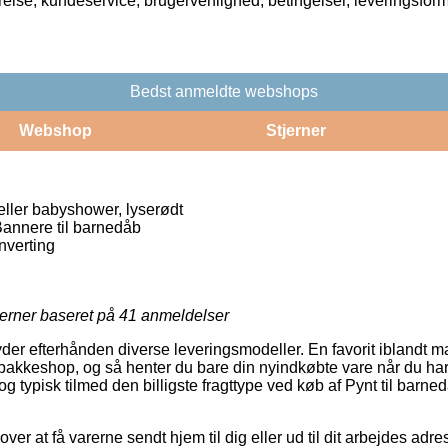
rrelse, kundeservice, brugervenlighed, betingelser, leveringsfor
Bedst anmeldte webshops
Webshop
Stjerner
eller babyshower, lyserødt
annere til barnedåb
nverting
jerner baseret på
41
anmeldelser
byder efterhånden diverse leveringsmodeller. En favorit iblandt ma
pakkeshop, og så henter du bare din nyindkøbte vare når du har 
og typisk tilmed den billigste fragttype ved køb af Pynt til barn
er at få varerne sendt hjem til dig eller ud til dit arbejdes adr