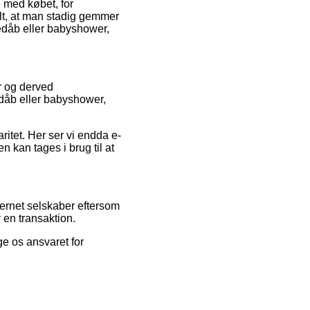
e med købet, for
ielt, at man stadig gemmer
nedåb eller babyshower,
er og derved
dåb eller babyshower,
ritet. Her ser vi endda e-
 kan tages i brug til at
ternet selskaber eftersom
 en transaktion.
ge os ansvaret for