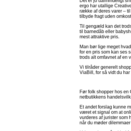
Det er jo ualmindeligt sma
ergo har utallige Creativ
række af deres varer – ti
tilbyde fragt uden omkost
Til gengæld kan det trods 
til barnedåb eller babys
mest attraktive pris.
Man bør lige meget hvad v
for en pris som kan ses s
trods alt omfavnet af en
Vi tilråder generelt shop
ViaBill, for så vidt du ha
Før folk shopper hos en 
netbutikkens handelsvilkå
Et andet forslag kunne m
været et signal om at onli
vurderes af jurister som 
når du møder dilemmaer 