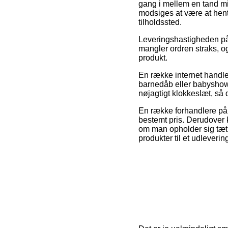
gang i mellem en tand min
modsiges at være at hent
tilholdssted.
Leveringshastigheden på 
mangler ordren straks, og
produkt.
En række internet handler
barnedåb eller babyshowe
nøjagtigt klokkeslæt, så 
En række forhandlere på n
bestemt pris. Derudover 
om man opholder sig tæt p
produkter til et udleverin