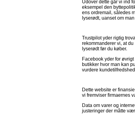
Udover dette går vi ind f
eksempel den byttepolitik
ens ordremail, således m
lyserødt, uanset om man e
Trustpilot yder rigtig tr
rekommanderer vi, at du 
lyserødt før du køber.
Facebook yder for øvrigt 
butikker hvor man kan pu
vurdere kundetilfredshed
Dette website er finansi
vi fremviser firmaernes v
Data om varer og internet
justeringer der måtte vær