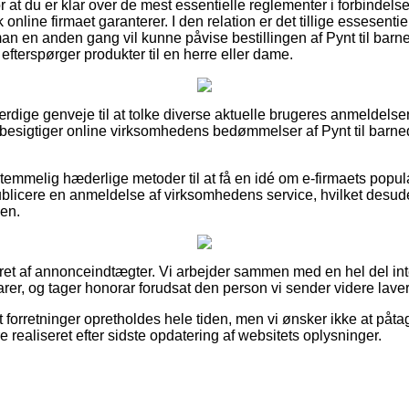
or at du er klar over de mest essentielle reglementer i forbindels
 online firmaet garanterer. I den relation er det tillige essesent
an en anden gang vil kunne påvise bestillingen af Pynt til bar
fterspørger produkter til en herre eller dame.
oværdige genveje til at tolke diverse aktuelle brugeres anmeldels
besigtiger online virksomhedens bedømmelser af Pynt til barne
temmelig hæderlige metoder til at få en idé om e-firmaets popula
blicere en anmeldelse af virksomhedens service, hvilket desuden
en.
eret af annonceindtægter. Vi arbejder sammen med en hel del in
arer, og tager honorar forudsat den person vi sender videre laver
 forretninger opretholdes hele tiden, men vi ønsker ikke at påta
e realiseret efter sidste opdatering af websitets oplysninger.