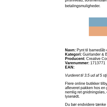
prisniveau, sortimentstø
betalingsmuligheder.
Navn:
Pynt til barnedåb 
Kategori:
Guirlander & B
Producent:
Creative Co
Varenummer:
1713771
EAN:
Vurderet til
3.5
ud af 5 st
Flere online butikker til
afleveret pakken hos en 
nemlig ret gnidningsløs, 
lyserødt.
Du bør endvidere tænke ov