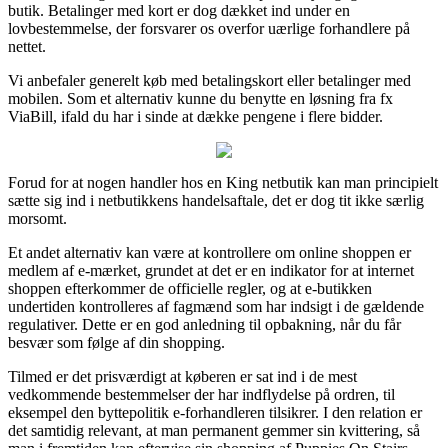
butik. Betalinger med kort er dog dækket ind under en
lovbestemmelse, der forsvarer os overfor uærlige forhandlere på
nettet.
Vi anbefaler generelt køb med betalingskort eller betalinger med
mobilen. Som et alternativ kunne du benytte en løsning fra fx
ViaBill, ifald du har i sinde at dække pengene i flere bidder.
Forud for at nogen handler hos en King netbutik kan man principielt
sætte sig ind i netbutikkens handelsaftale, det er dog tit ikke særlig
morsomt.
Et andet alternativ kan være at kontrollere om online shoppen er
medlem af e-mærket, grundet at det er en indikator for at internet
shoppen efterkommer de officielle regler, og at e-butikken
undertiden kontrolleres af fagmænd som har indsigt i de gældende
regulativer. Dette er en god anledning til opbakning, når du får
besvær som følge af din shopping.
Tilmed er det prisværdigt at køberen er sat ind i de mest
vedkommende bestemmelser der har indflydelse på ordren, til
eksempel den byttepolitik e-forhandleren tilsikrer. I den relation er
det samtidig relevant, at man permanent gemmer sin kvittering, så