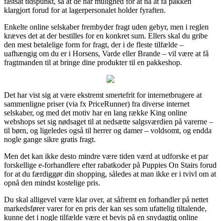
fastsat tidspunkt, så at de har mulighed for at nå at få pakken
klargjort forud for at lagerpersonalet holder fyraften.
Enkelte online selskaber frembyder fragt uden gebyr, men i reglen
kræves det at der bestilles for en konkret sum. Ellers skal du gribe
den mest betalelige form for fragt, der i de fleste tilfælde –
uafhængig om du er i Horsens, Varde eller Brande – vil være at få
fragtmanden til at bringe dine produkter til en pakkeshop.
Det har vist sig at være ekstremt smertefrit for internetbrugere at
sammenligne priser (via fx PriceRunner) fra diverse internet
selskaber, og med det motiv har en lang række King online
webshops set sig nødsaget til at nedsætte salgsværdien på varerne –
til børn, og ligeledes også til herrer og damer – voldsomt, og endda
nogle gange sikre gratis fragt.
Men det kan ikke desto mindre være tiden værd at udforske et par
forskellige e-forhandlere efter rabatkoder på Puppies On Stairs forud
for at du færdiggør din shopping, således at man ikke er i tvivl om at
opnå den mindst kostelige pris.
Du skal alligevel være klar over, at såfremt en forhandler på nettet
markedsfører varer for en pris der kan ses som ufattelig tiltalende,
kunne det i nogle tilfælde være et bevis på en snydagtig online