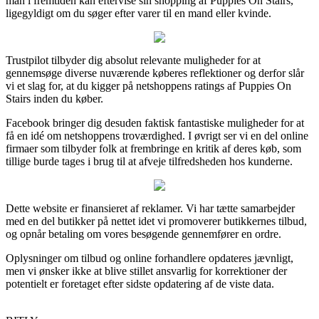
man i fremtiden kan eftervise sin shopping af Puppies On Stairs,
ligegyldigt om du søger efter varer til en mand eller kvinde.
Trustpilot tilbyder dig absolut relevante muligheder for at
gennemsøge diverse nuværende køberes reflektioner og derfor slår
vi et slag for, at du kigger på netshoppens ratings af Puppies On
Stairs inden du køber.
Facebook bringer dig desuden faktisk fantastiske muligheder for at
få en idé om netshoppens troværdighed. I øvrigt ser vi en del online
firmaer som tilbyder folk at frembringe en kritik af deres køb, som
tillige burde tages i brug til at afveje tilfredsheden hos kunderne.
Dette website er finansieret af reklamer. Vi har tætte samarbejder
med en del butikker på nettet idet vi promoverer butikkernes tilbud,
og opnår betaling om vores besøgende gennemfører en ordre.
Oplysninger om tilbud og online forhandlere opdateres jævnligt,
men vi ønsker ikke at blive stillet ansvarlig for korrektioner der
potentielt er foretaget efter sidste opdatering af de viste data.