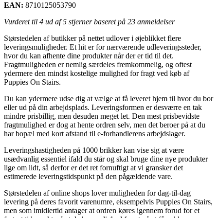
EAN:
8710125053790
Vurderet til
4
ud af 5 stjerner baseret på
23
anmeldelser
Størstedelen af butikker på nettet udlover i øjeblikket flere
leveringsmuligheder. Et hit er for nærværende udleveringssteder,
hvor du kan afhente dine produkter når der er tid til det.
Fragtmuligheden er nemlig særdeles fremkommelig, og oftest
ydermere den mindst kostelige mulighed for fragt ved køb af
Puppies On Stairs.
Du kan ydermere udse dig at vælge at få leveret hjem til hvor du bor
eller ud på din arbejdsplads. Leveringsformen er desværre en tak
mindre prisbillig, men desuden meget let. Den mest prisbevidste
fragtmulighed er dog at hente ordren selv, men det beroer på at du
har bopæl med kort afstand til e-forhandlerens arbejdslager.
Leveringshastigheden på 1000 brikker kan vise sig at være
usædvanlig essentiel ifald du står og skal bruge dine nye produkter
lige om lidt, så derfor er det ret fornuftigt at vi gransker det
estimerede leveringstidspunkt på den pågældende vare.
Størstedelen af online shops lover muligheden for dag-til-dag
levering på deres favorit varenumre, eksempelvis Puppies On Stairs,
men som imidlertid antager at ordren køres igennem forud for et