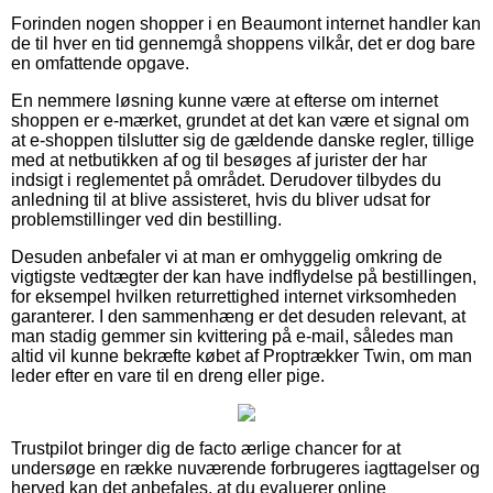
Forinden nogen shopper i en Beaumont internet handler kan
de til hver en tid gennemgå shoppens vilkår, det er dog bare
en omfattende opgave.
En nemmere løsning kunne være at efterse om internet
shoppen er e-mærket, grundet at det kan være et signal om
at e-shoppen tilslutter sig de gældende danske regler, tillige
med at netbutikken af og til besøges af jurister der har
indsigt i reglementet på området. Derudover tilbydes du
anledning til at blive assisteret, hvis du bliver udsat for
problemstillinger ved din bestilling.
Desuden anbefaler vi at man er omhyggelig omkring de
vigtigste vedtægter der kan have indflydelse på bestillingen,
for eksempel hvilken returrettighed internet virksomheden
garanterer. I den sammenhæng er det desuden relevant, at
man stadig gemmer sin kvittering på e-mail, således man
altid vil kunne bekræfte købet af Proptrækker Twin, om man
leder efter en vare til en dreng eller pige.
Trustpilot bringer dig de facto ærlige chancer for at
undersøge en række nuværende forbrugeres iagttagelser og
herved kan det anbefales, at du evaluerer online