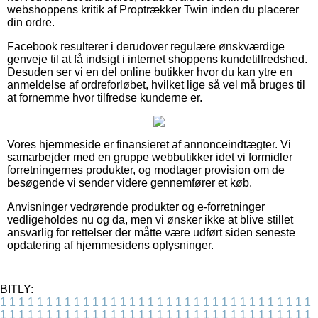
webshoppens kritik af Proptrækker Twin inden du placerer
din ordre.
Facebook resulterer i derudover regulære ønskværdige
genveje til at få indsigt i internet shoppens kundetilfredshed.
Desuden ser vi en del online butikker hvor du kan ytre en
anmeldelse af ordreforløbet, hvilket lige så vel må bruges til
at fornemme hvor tilfredse kunderne er.
Vores hjemmeside er finansieret af annonceindtægter. Vi
samarbejder med en gruppe webbutikker idet vi formidler
forretningernes produkter, og modtager provision om de
besøgende vi sender videre gennemfører et køb.
Anvisninger vedrørende produkter og e-forretninger
vedligeholdes nu og da, men vi ønsker ikke at blive stillet
ansvarlig for rettelser der måtte være udført siden seneste
opdatering af hjemmesidens oplysninger.
BITLY:
1
1
1
1
1
1
1
1
1
1
1
1
1
1
1
1
1
1
1
1
1
1
1
1
1
1
1
1
1
1
1
1
1
1
1
1
1
1
1
1
1
1
1
1
1
1
1
1
1
1
1
1
1
1
1
1
1
1
1
1
1
1
1
1
1
1
1
1