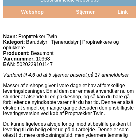
Webshop
Stjerner
Link
Navn:
Proptrækker Twin
Kategori:
Barudstyr | Tjenerudstyr | Proptrækkere og
oplukkere
Producent:
Beaumont
Varenummer:
10368
EAN:
5020229101147
Vurderet til
4.6
ud af 5 stjerner baseret på
17
anmeldelser
Masser af e-shops giver i vore dage et hav af forskellige
leveringsløsninger. En af dem der er mest anvendt er nu om
stunder at afsende til en pakkeshop, og så kan du bare gå
forbi efter de nyindkøbte varer når du har tid. Denne er altså
ekstremt simpel, og mange gange desuden den prisbilligste
leveringsversion ved køb af Proptrækker Twin.
Du kunne ligeledes afveje for og imod at bestille pakken til
levering til din bolig eller ud på dit arbejde. Denne er som
oftest lidt mere omkostningsfuld, men ydermere temmelig