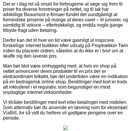
Det er i dag ret så smart for forbrugerne at søge sig frem til
priser fra diverse forretninger på nettet, og til tak har
adskillige Beaumont e-firmaer fundet det uundgåeligt at
formindske priserne på mange af deres varer – til juniorer, og
samtidig til voksne – eftertrykkeligt, og endda nogle gange
tilbyde fragt uden betaling.
Derfor kan det til hver en tid være gavnligt at inspicere
forskellige internet butikker efter udsalg på Proptrækker Twin
inden du placerer ordren, således at du ikke er i tvivl om at
skaffe sig den laveste pris.
Man bør blot være omhyggelig med, at hvis en shop på
nettet annoncerer deres produkter til en pris der er
ekstraordinært letkøbt, bør det undertiden være en indikation
på en bedragerisk online shop. Bestillinger med kort er trods
alt inkluderet i et regulativ, som begunstiger en imod
snydagtige internet virksomheder.
Vi tilråder bestillinger med kort eller betalinger med mobilen.
Som alternativ bør du anvende en løsning som for eksempel
ViaBill, for så vidt du hellere vil godtgøre pengene over en
periode.