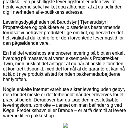
praktisk. Den prisbilligste leveringsform er uden tvivl at
hente varerne selv, hvilket dog afhænger af at du befinder
dig i nærheden af e-butikkens adresse.
Leveringsdygtigheden på Barudstyr | Tjenerudstyr |
Proptrækkere og oplukkere er jo særdeles bestemmende
forudsat vi behøver produktet lige om lidt, og herved er det
helt vigtigt at du kontrollerer den forventede leveringstid for
den pågældende vare.
En hel del webshops annoncerer levering på blot en enkelt
hverdag på massevis af varer, eksempelvis Proptrækker
Twin, men husk at det antager at du når at bestille forinden
et konkret tidspunkt, med det formål at de garanteret kan nå
at få dit nye produkt afsted forinden pakkemedarbejderne
har fyraften.
Nogle enkelte internet varehuse sikrer levering uden gebyr,
men for det meste er det forbeholdt når der erhverves for et
præcist beløb. Derudover bør du tage den mest letkøbte
leveringsform, som ofte – uanset om man befinder sig ved
Køge, Frederikshavn eller Brande – er at få dem til at levere
varerne til en pakkeshop.