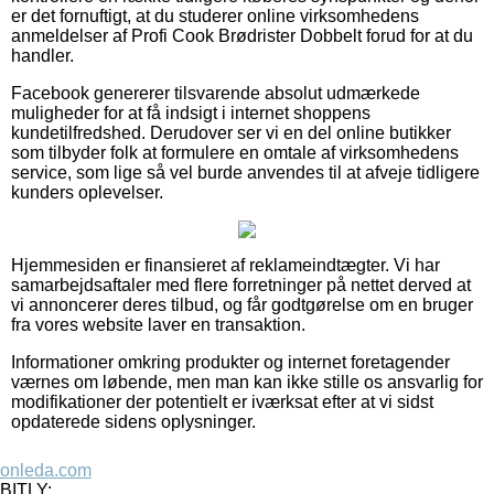
er det fornuftigt, at du studerer online virksomhedens
anmeldelser af Profi Cook Brødrister Dobbelt forud for at du
handler.
Facebook genererer tilsvarende absolut udmærkede
muligheder for at få indsigt i internet shoppens
kundetilfredshed. Derudover ser vi en del online butikker
som tilbyder folk at formulere en omtale af virksomhedens
service, som lige så vel burde anvendes til at afveje tidligere
kunders oplevelser.
Hjemmesiden er finansieret af reklameindtægter. Vi har
samarbejdsaftaler med flere forretninger på nettet derved at
vi annoncerer deres tilbud, og får godtgørelse om en bruger
fra vores website laver en transaktion.
Informationer omkring produkter og internet foretagender
værnes om løbende, men man kan ikke stille os ansvarlig for
modifikationer der potentielt er iværksat efter at vi sidst
opdaterede sidens oplysninger.
onleda.com
BITLY: