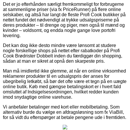
Det er jo efterhånden særligt fremkommeligt for forbrugerne
at sammenligne priser (via fx PriceRunner) på flere online
selskaber, og altså har langt de fleste Profi Cook butikker på
nettet fundet det nødvendigt at trykke udsalgspriserne på
deres produkter – til drenge og piger, men også til mænd og
kvinder – voldsomt, og endda nogle gange love portofri
levering.
Det kan dog ikke desto mindre være lønsomt at studere
nogle forskellige shops på nettet efter rabatkoder på Profi
Cook Brødrister Dobbelt inden du færdiggør din shopping,
sådan at man er sikret at opnå den skarpeste pris.
Man må imidlertid ikke glemme, at når en online virksomhed
reklamerer produkter til en udsalgspris der anses for
ubegribelig letkøbt, så bør det ofte være et tegn på en uægte
online butik. Køb med gængse betalingskort er i hvert fald
omsluttet af Indsigelsesordningen, hvilket redder kunden
imod snydagtige online varehuse.
Vi anbefaler betalinger med kort eller mobilbetaling. Som
alternativ burde du vælge en afdragsløsning som fx ViaBill,
for så vidt du efterspørger at betale pengene ude i fremtiden.