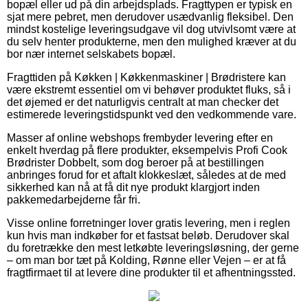
bopæl eller ud på din arbejdsplads. Fragttypen er typisk en
sjat mere pebret, men derudover usædvanlig fleksibel. Den
mindst kostelige leveringsudgave vil dog utvivlsomt være at
du selv henter produkterne, men den mulighed kræver at du
bor nær internet selskabets bopæl.
Fragttiden på Køkken | Køkkenmaskiner | Brødristere kan
være ekstremt essentiel om vi behøver produktet fluks, så i
det øjemed er det naturligvis centralt at man checker det
estimerede leveringstidspunkt ved den vedkommende vare.
Masser af online webshops frembyder levering efter en
enkelt hverdag på flere produkter, eksempelvis Profi Cook
Brødrister Dobbelt, som dog beroer på at bestillingen
anbringes forud for et aftalt klokkeslæt, således at de med
sikkerhed kan nå at få dit nye produkt klargjort inden
pakkemedarbejderne får fri.
Visse online forretninger lover gratis levering, men i reglen
kun hvis man indkøber for et fastsat beløb. Derudover skal
du foretrække den mest letkøbte leveringsløsning, der gerne
– om man bor tæt på Kolding, Rønne eller Vejen – er at få
fragtfirmaet til at levere dine produkter til et afhentningssted.