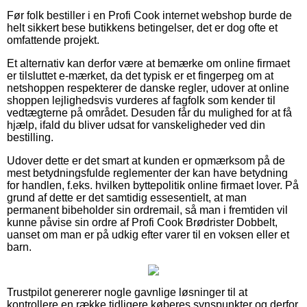
Før folk bestiller i en Profi Cook internet webshop burde de
helt sikkert bese butikkens betingelser, det er dog ofte et
omfattende projekt.
Et alternativ kan derfor være at bemærke om online firmaet
er tilsluttet e-mærket, da det typisk er et fingerpeg om at
netshoppen respekterer de danske regler, udover at online
shoppen lejlighedsvis vurderes af fagfolk som kender til
vedtægterne på området. Desuden får du mulighed for at få
hjælp, ifald du bliver udsat for vanskeligheder ved din
bestilling.
Udover dette er det smart at kunden er opmærksom på de
mest betydningsfulde reglementer der kan have betydning
for handlen, f.eks. hvilken byttepolitik online firmaet lover. På
grund af dette er det samtidig essesentielt, at man
permanent bibeholder sin ordremail, så man i fremtiden vil
kunne påvise sin ordre af Profi Cook Brødrister Dobbelt,
uanset om man er på udkig efter varer til en voksen eller et
barn.
Trustpilot genererer nogle gavnlige løsninger til at
kontrollere en række tidligere køberes synspunkter og derfor