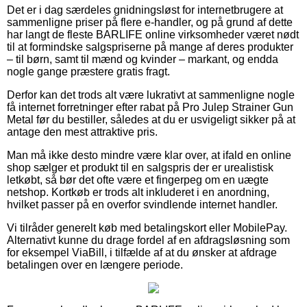
Det er i dag særdeles gnidningsløst for internetbrugere at
sammenligne priser på flere e-handler, og på grund af dette
har langt de fleste BARLIFE online virksomheder været nødt
til at formindske salgspriserne på mange af deres produkter
– til børn, samt til mænd og kvinder – markant, og endda
nogle gange præstere gratis fragt.
Derfor kan det trods alt være lukrativt at sammenligne nogle
få internet forretninger efter rabat på Pro Julep Strainer Gun
Metal før du bestiller, således at du er usvigeligt sikker på at
antage den mest attraktive pris.
Man må ikke desto mindre være klar over, at ifald en online
shop sælger et produkt til en salgspris der er urealistisk
letkøbt, så bør det ofte være et fingerpeg om en uægte
netshop. Kortkøb er trods alt inkluderet i en anordning,
hvilket passer på en overfor svindlende internet handler.
Vi tilråder generelt køb med betalingskort eller MobilePay.
Alternativt kunne du drage fordel af en afdragsløsning som
for eksempel ViaBill, i tilfælde af at du ønsker at afdrage
betalingen over en længere periode.