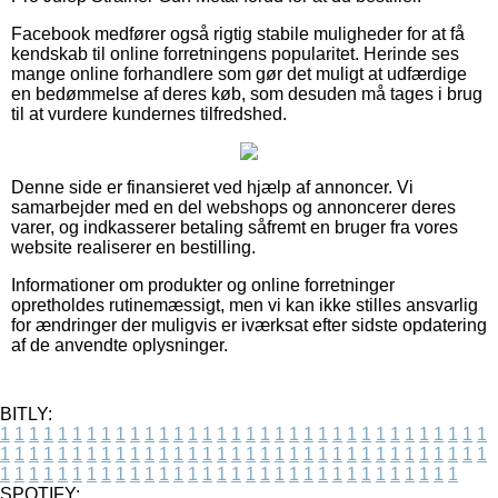
Facebook medfører også rigtig stabile muligheder for at få
kendskab til online forretningens popularitet. Herinde ses
mange online forhandlere som gør det muligt at udfærdige
en bedømmelse af deres køb, som desuden må tages i brug
til at vurdere kundernes tilfredshed.
Denne side er finansieret ved hjælp af annoncer. Vi
samarbejder med en del webshops og annoncerer deres
varer, og indkasserer betaling såfremt en bruger fra vores
website realiserer en bestilling.
Informationer om produkter og online forretninger
opretholdes rutinemæssigt, men vi kan ikke stilles ansvarlig
for ændringer der muligvis er iværksat efter sidste opdatering
af de anvendte oplysninger.
BITLY:
1
1
1
1
1
1
1
1
1
1
1
1
1
1
1
1
1
1
1
1
1
1
1
1
1
1
1
1
1
1
1
1
1
1
1
1
1
1
1
1
1
1
1
1
1
1
1
1
1
1
1
1
1
1
1
1
1
1
1
1
1
1
1
1
1
1
1
1
1
1
1
1
1
1
1
1
1
1
1
1
1
1
1
1
1
1
1
1
1
1
1
1
1
1
1
1
1
1
1
1
SPOTIFY: