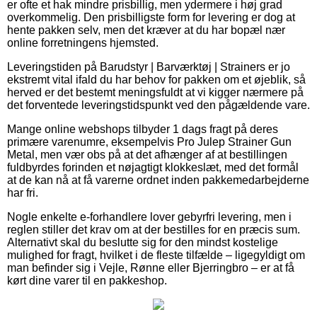
er ofte et hak mindre prisbillig, men ydermere i høj grad
overkommelig. Den prisbilligste form for levering er dog at
hente pakken selv, men det kræver at du har bopæl nær
online forretningens hjemsted.
Leveringstiden på Barudstyr | Barværktøj | Strainers er jo
ekstremt vital ifald du har behov for pakken om et øjeblik, så
herved er det bestemt meningsfuldt at vi kigger nærmere på
det forventede leveringstidspunkt ved den pågældende vare.
Mange online webshops tilbyder 1 dags fragt på deres
primære varenumre, eksempelvis Pro Julep Strainer Gun
Metal, men vær obs på at det afhænger af at bestillingen
fuldbyrdes forinden et nøjagtigt klokkeslæt, med det formål
at de kan nå at få varerne ordnet inden pakkemedarbejderne
har fri.
Nogle enkelte e-forhandlere lover gebyrfri levering, men i
reglen stiller det krav om at der bestilles for en præcis sum.
Alternativt skal du beslutte sig for den mindst kostelige
mulighed for fragt, hvilket i de fleste tilfælde – ligegyldigt om
man befinder sig i Vejle, Rønne eller Bjerringbro – er at få
kørt dine varer til en pakkeshop.