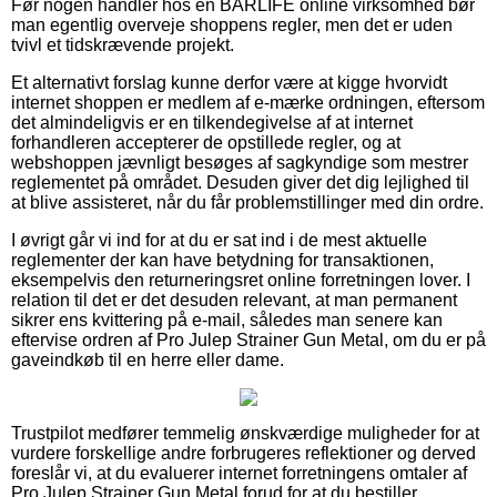
Før nogen handler hos en BARLIFE online virksomhed bør
man egentlig overveje shoppens regler, men det er uden
tvivl et tidskrævende projekt.
Et alternativt forslag kunne derfor være at kigge hvorvidt
internet shoppen er medlem af e-mærke ordningen, eftersom
det almindeligvis er en tilkendegivelse af at internet
forhandleren accepterer de opstillede regler, og at
webshoppen jævnligt besøges af sagkyndige som mestrer
reglementet på området. Desuden giver det dig lejlighed til
at blive assisteret, når du får problemstillinger med din ordre.
I øvrigt går vi ind for at du er sat ind i de mest aktuelle
reglementer der kan have betydning for transaktionen,
eksempelvis den returneringsret online forretningen lover. I
relation til det er det desuden relevant, at man permanent
sikrer ens kvittering på e-mail, således man senere kan
eftervise ordren af Pro Julep Strainer Gun Metal, om du er på
gaveindkøb til en herre eller dame.
Trustpilot medfører temmelig ønskværdige muligheder for at
vurdere forskellige andre forbrugeres reflektioner og derved
foreslår vi, at du evaluerer internet forretningens omtaler af
Pro Julep Strainer Gun Metal forud for at du bestiller.