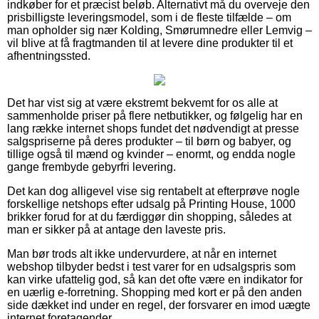
indkøber for et præcist beløb. Alternativt må du overveje den
prisbilligste leveringsmodel, som i de fleste tilfælde – om
man opholder sig nær Kolding, Smørumnedre eller Lemvig –
vil blive at få fragtmanden til at levere dine produkter til et
afhentningssted.
Det har vist sig at være ekstremt bekvemt for os alle at
sammenholde priser på flere netbutikker, og følgelig har en
lang række internet shops fundet det nødvendigt at presse
salgspriserne på deres produkter – til børn og babyer, og
tillige også til mænd og kvinder – enormt, og endda nogle
gange frembyde gebyrfri levering.
Det kan dog alligevel vise sig rentabelt at efterprøve nogle
forskellige netshops efter udsalg på Printing House, 1000
brikker forud for at du færdiggør din shopping, således at
man er sikker på at antage den laveste pris.
Man bør trods alt ikke undervurdere, at når en internet
webshop tilbyder bedst i test varer for en udsalgspris som
kan virke ufattelig god, så kan det ofte være en indikator for
en uærlig e-forretning. Shopping med kort er på den anden
side dækket ind under en regel, der forsvarer en imod uægte
internet foretagender.