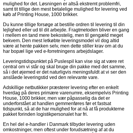
mulighed for det. Løsningen er altså ekstremt problemfri,
samt tit tillige den mest betalelige mulighed for levering ved
køb af Printing House, 1000 brikker.
Du kunne tillige forsøge at bestille ordren til levering til din
lejlighed eller ud til dit arbejde. Fragtmetoden bliver en gang
i mellem en tand mere bekostelig, men til gengæld meget
bekvem. Den mest letkøbte leveringsmodel vil dog altid
være at hente pakken selv, men dette stiller krav om at du
har bopæl lige ved e-forretningens arbejdslager.
Leveringstidspunktet på Puslespil kan vise sig at være ret
central om vi står og skal bruge din pakke med det samme,
så i det øjemed er det naturligvis meningsfuldt at vi ser den
anslåede leveringstid ved den relevante vare.
Adskillige netbutikker præsterer levering efter en enkelt
hverdag på deres primære varenumre, eksempelvis Printing
House, 1000 brikker, men vær påpasselig da det er
underforstået at handlen gemmenføres før et fastsat
tidspunkt, så at de har mulighed for at nå at få produkterne
pakket forinden logistikpersonalet har fri.
En hel del e-handler i Danmark tilbyder levering uden
omkostninger, men oftest under forudsætning af at du