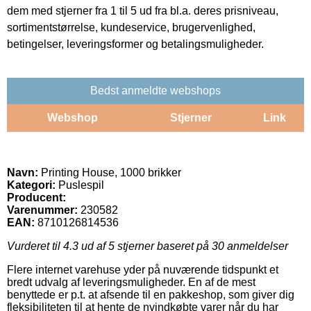
dem med stjerner fra 1 til 5 ud fra bl.a. deres prisniveau,
sortimentstørrelse, kundeservice, brugervenlighed,
betingelser, leveringsformer og betalingsmuligheder.
Bedst anmeldte webshops
Webshop
Stjerner
Link
Navn:
Printing House, 1000 brikker
Kategori:
Puslespil
Producent:
Varenummer:
230582
EAN:
8710126814536
Vurderet til
4.3
ud af 5 stjerner baseret på
30
anmeldelser
Flere internet varehuse yder på nuværende tidspunkt et
bredt udvalg af leveringsmuligheder. En af de mest
benyttede er p.t. at afsende til en pakkeshop, som giver dig
fleksibiliteten til at hente de nyindkøbte varer når du har