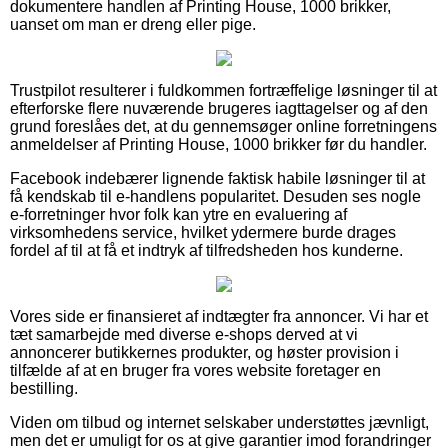
dokumentere handlen af Printing House, 1000 brikker,
uanset om man er dreng eller pige.
Trustpilot resulterer i fuldkommen fortræffelige løsninger til at
efterforske flere nuværende brugeres iagttagelser og af den
grund foreslåes det, at du gennemsøger online forretningens
anmeldelser af Printing House, 1000 brikker før du handler.
Facebook indebærer lignende faktisk habile løsninger til at
få kendskab til e-handlens popularitet. Desuden ses nogle
e-forretninger hvor folk kan ytre en evaluering af
virksomhedens service, hvilket ydermere burde drages
fordel af til at få et indtryk af tilfredsheden hos kunderne.
Vores side er finansieret af indtægter fra annoncer. Vi har et
tæt samarbejde med diverse e-shops derved at vi
annoncerer butikkernes produkter, og høster provision i
tilfælde af at en bruger fra vores website foretager en
bestilling.
Viden om tilbud og internet selskaber understøttes jævnligt,
men det er umuligt for os at give garantier imod forandringer