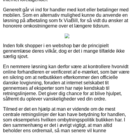
Generelt går vi ind for handler med kort eller betalinger med
mobilen. Som en alternativ mulighed kunne du anvende en
løsning på afbetaling som fx ViaBill, for så vidt du ønsker at
honorere omkostningerne over et længere tidsrum.
Inden folk shopper i en webshop bør de principielt
gennemlæse deres vilkår, dog er det i mange tilfælde ikke
særlig sjovt.
En nemmere løsning kan derfor være at kontrollere hvorvidt
online forhandleren er verificeret af e-mærket, som bør være
en sikring om at netbutikken efterkommer den officielle
danske lovgivning, foruden at internet selskabet tit
gennemses af eksperter som har nøje kendskab til
retningslinjerne. Det giver dig chance for at blive hjulpet,
såfremt du oplever vanskeligheder ved din ordre.
Tilmed er det en hjælp at man er vidende om de mest
centrale retningslinjer der kan have betydning for handlen,
som eksempelvis hvilken ombytningspolitik butikken har. I
den sammenhæng er det i øvrigt vigtigt, at man altid
beholder ens ordremail, så man senere vil kunne