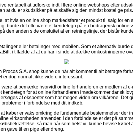
blive rentabelt at udforske indtil flere online webshops efter ud
dan at du er skudsikker på at skaffe sig den mindst kostelige pris.
 at hvis en online shop markedsfører et produkt til salg for en
g, burde det ofte være et kendetegn på en bedragerisk onlin
å den anden side omsluttet af en retningslinje, der bistår kunde
betalinger eller betalinger med mobilen. Som et alternativ burde 
Bill, i tilfælde af at du har i sinde at dække omkostningerne o
n Procos S.A. shop kunne de når alt kommer til alt betragte for
et er dog normalt ikke videre interessant.
or være at bemærke hvorvidt online forhandleren er medlem af 
et kendetegn for at online forhandleren imødekommer dansk lovg
rsøges af eksperter som har megen viden om vilkårene. Det giv
 problemer i forbindelse med dit indkøb.
t at køber er vaks omkring de fundamentale bestemmelser der inf
online virksomheden anvender. I den forbindelse er det på samme
købsbekræftelse, så man når som helst vil kunne bevise købet 
n gave til en pige eller dreng.