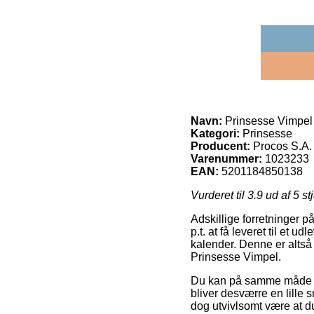
Navn:
Prinsesse Vimpel
Kategori:
Prinsesse
Producent:
Procos S.A.
Varenummer:
1023233
EAN:
5201184850138
Vurderet til
3.9
ud af 5 st
Adskillige forretninger p
p.t. at få leveret til et 
kalender. Denne er altså 
Prinsesse Vimpel.
Du kan på samme måde tæn
bliver desværre en lille 
dog utvivlsomt være at du