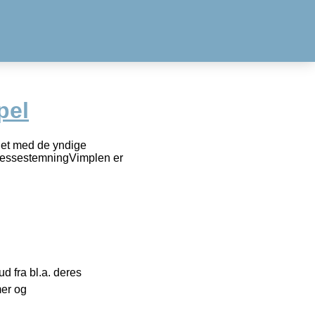
pel
ydet med de yndige
insessestemningVimplen er
 fra bl.a. deres
mer og