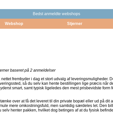
Bedst anmeldte webshops
Webshop
Stjerner
jerner baseret på
2
anmeldelser
å nettet frembyder i dag et stort udvalg af leveringsmuligheder. 
udleveringssted, så du selv kan hente bestillingen lige præcis når d
yderst smart, samt typisk ligeledes den mest prisbevidste form f
ke over at få det leveret til din private bopæl eller ud på dit
smule mere omkostningsfuld, men samtidig særdeles let. Den bill
 selv henter pakken, hvilket dog betinges af at du fysisk befind