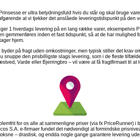
rinsesse er ultra betydningsfuld hvis du står og skal bruge varer
afgørende at vi tjekker det anslåede leveringstidspunkt på de
siger 1 hverdags levering på en lang række varer, eksempelvis P
n gemmenføres inden et fast tidspunkt, så at de har mulighed fo
tager hjem.
r byder på fragt uden omkostninger, men typisk stiller det krav o
 du snuppe den prisbilligste slags levering, som i de fleste tilfæl
ed, Varde eller Bjerringbro – vil være at få fragtfirmaet til at l
lemfrit for os alle at sammenligne priser (via fx PriceRunner) i b
rocos S.A. e-firmaer fundet det nødvendigt at formindske prisnivea
l voksne – drastisk, og endda nogle gange garantere levering ude