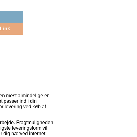
Link
Den mest almindelige er
et passer ind i din
or levering ved køb af
 arbejde. Fragtmuligheden
igste leveringsform vil
er dig nærved internet