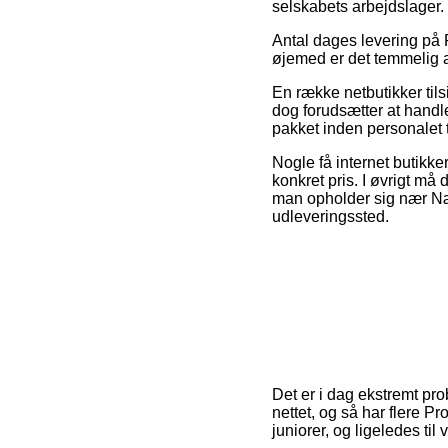
selskabets arbejdslager.
Antal dages levering på P
øjemed er det temmelig 
En række netbutikker til
dog forudsætter at handle
pakket inden personalet 
Nogle få internet butikke
konkret pris. I øvrigt må
man opholder sig nær Næstv
udleveringssted.
Det er i dag ekstremt prob
nettet, og så har flere P
juniorer, og ligeledes ti