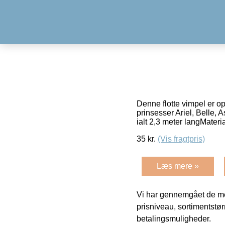
Denne flotte vimpel er o
prinsesser Ariel, Belle,
ialt 2,3 meter langMateri
35
kr.
(Vis fragtpris)
Læs mere »
Vi har gennemgået de mes
prisniveau, sortimentstø
betalingsmuligheder.