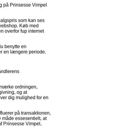
salg på Prinsesse Vimpel
 salgspris som kan ses
e webshop. Køb med
n overfor fup internet
du benytte en
ver en længere periode.
handlerens
e-mærke ordningen,
ivning, og at
er dig mulighed for en
luerer på transaktionen,
 måde essesentielt, at
af Prinsesse Vimpel,