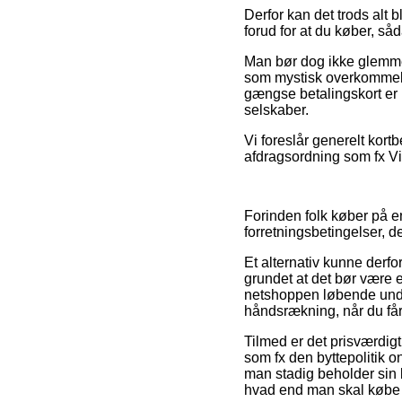
Derfor kan det trods alt 
forud for at du køber, så
Man bør dog ikke glemme,
som mystisk overkommeli
gængse betalingskort er p
selskaber.
Vi foreslår generelt kort
afdragsordning som fx Via
Forinden folk køber på e
forretningsbetingelser, d
Et alternativ kunne derf
grundet at det bør være 
netshoppen løbende unde
håndsrækning, når du får
Tilmed er det prisværdig
som fx den byttepolitik 
man stadig beholder sin 
hvad end man skal købe e