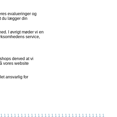
eres evalueringer og
at du lægger din
hed. I øvrigt møder vi en
virksomhedens service,
tshops derved at vi
på vores website
et ansvarlig for
1
1
1
1
1
1
1
1
1
1
1
1
1
1
1
1
1
1
1
1
1
1
1
1
1
1
1
1
1
1
1