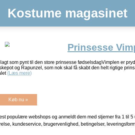
Kostume magasinet
Prinsesse Vim
plagt som pynt til den store prinsesse fødselsdagVimplen er pr
 Askepot og Rapunzel, som nok skal få skabt den helt rigtige pr
alet
(Læs mere)
Køb nu »
t populære webshops og anmeldt dem med stjerner fra 1 til 5 ud
rrelse, kundeservice, brugervenlighed, betingelser, leveringsfor