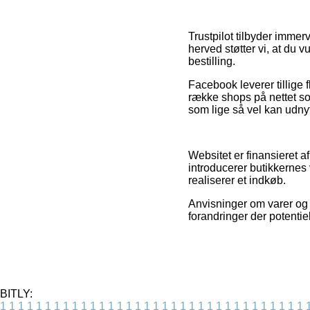
Trustpilot tilbyder immer
herved støtter vi, at du 
bestilling.
Facebook leverer tillige f
række shops på nettet so
som lige så vel kan udnyt
Websitet er finansieret 
introducerer butikkernes
realiserer et indkøb.
Anvisninger om varer og e
forandringer der potentie
BITLY:
1
1
1
1
1
1
1
1
1
1
1
1
1
1
1
1
1
1
1
1
1
1
1
1
1
1
1
1
1
1
1
1
1
1