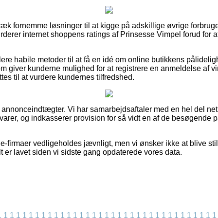
væk fornemme løsninger til at kigge på adskillige øvrige forbrug
vurderer internet shoppens ratings af Prinsesse Vimpel forud for 
lere habile metoder til at få en idé om online butikkens pålidelig
m giver kunderne mulighed for at registrere en anmeldelse af 
tes til at vurdere kundernes tilfredshed.
af annonceindtægter. Vi har samarbejdsaftaler med en hel del ne
 varer, og indkasserer provision for så vidt en af de besøgende 
-firmaer vedligeholdes jævnligt, men vi ønsker ikke at blive still
lt er lavet siden vi sidste gang opdaterede vores data.
1
1
1
1
1
1
1
1
1
1
1
1
1
1
1
1
1
1
1
1
1
1
1
1
1
1
1
1
1
1
1
1
1
1
1