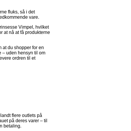
ne fluks, så i det
n vedkommende vare.
rinsesse Vimpel, hvilket
r at nå at få produkterne
m at du shopper for en
de – uden hensyn til om
evere ordren til et
landt flere outlets på
uet på deres varer – til
n betaling.