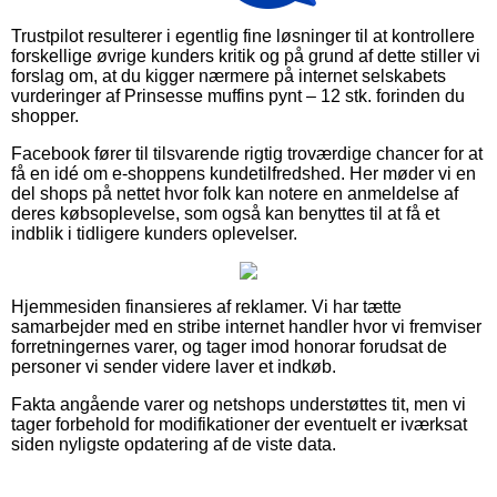
Trustpilot resulterer i egentlig fine løsninger til at kontrollere
forskellige øvrige kunders kritik og på grund af dette stiller vi
forslag om, at du kigger nærmere på internet selskabets
vurderinger af Prinsesse muffins pynt – 12 stk. forinden du
shopper.
Facebook fører til tilsvarende rigtig troværdige chancer for at
få en idé om e-shoppens kundetilfredshed. Her møder vi en
del shops på nettet hvor folk kan notere en anmeldelse af
deres købsoplevelse, som også kan benyttes til at få et
indblik i tidligere kunders oplevelser.
Hjemmesiden finansieres af reklamer. Vi har tætte
samarbejder med en stribe internet handler hvor vi fremviser
forretningernes varer, og tager imod honorar forudsat de
personer vi sender videre laver et indkøb.
Fakta angående varer og netshops understøttes tit, men vi
tager forbehold for modifikationer der eventuelt er iværksat
siden nyligste opdatering af de viste data.