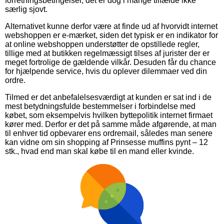
forretningsbetingelser, det er dog i mange tilfælde ikke
særlig sjovt.
Alternativet kunne derfor være at finde ud af hvorvidt internet
webshoppen er e-mærket, siden det typisk er en indikator for
at online webshoppen understøtter de opstillede regler,
tillige med at butikken regelmæssigt tilses af jurister der er
meget fortrolige de gældende vilkår. Desuden får du chance
for hjælpende service, hvis du oplever dilemmaer ved din
ordre.
Tilmed er det anbefalelsesværdigt at kunden er sat ind i de
mest betydningsfulde bestemmelser i forbindelse med
købet, som eksempelvis hvilken byttepolitik internet firmaet
kører med. Derfor er det på samme måde afgørende, at man
til enhver tid opbevarer ens ordremail, således man senere
kan vidne om sin shopping af Prinsesse muffins pynt – 12
stk., hvad end man skal købe til en mand eller kvinde.