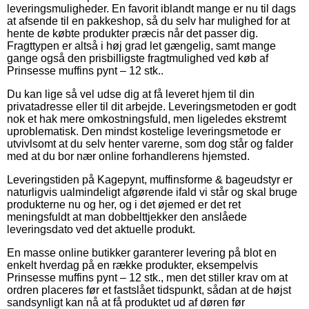
leveringsmuligheder. En favorit iblandt mange er nu til dags
at afsende til en pakkeshop, så du selv har mulighed for at
hente de købte produkter præcis når det passer dig.
Fragttypen er altså i høj grad let gængelig, samt mange
gange også den prisbilligste fragtmulighed ved køb af
Prinsesse muffins pynt – 12 stk..
Du kan lige så vel udse dig at få leveret hjem til din
privatadresse eller til dit arbejde. Leveringsmetoden er godt
nok et hak mere omkostningsfuld, men ligeledes ekstremt
uproblematisk. Den mindst kostelige leveringsmetode er
utvivlsomt at du selv henter varerne, som dog står og falder
med at du bor nær online forhandlerens hjemsted.
Leveringstiden på Kagepynt, muffinsforme & bageudstyr er
naturligvis ualmindeligt afgørende ifald vi står og skal bruge
produkterne nu og her, og i det øjemed er det ret
meningsfuldt at man dobbelttjekker den anslåede
leveringsdato ved det aktuelle produkt.
En masse online butikker garanterer levering på blot en
enkelt hverdag på en række produkter, eksempelvis
Prinsesse muffins pynt – 12 stk., men det stiller krav om at
ordren placeres før et fastslået tidspunkt, sådan at de højst
sandsynligt kan nå at få produktet ud af døren før