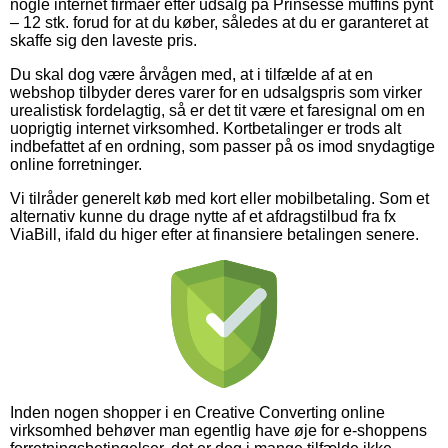
nogle internet firmaer efter udsalg på Prinsesse muffins pynt
– 12 stk. forud for at du køber, således at du er garanteret at
skaffe sig den laveste pris.
Du skal dog være årvågen med, at i tilfælde af at en
webshop tilbyder deres varer for en udsalgspris som virker
urealistisk fordelagtig, så er det tit være et faresignal om en
uoprigtig internet virksomhed. Kortbetalinger er trods alt
indbefattet af en ordning, som passer på os imod snydagtige
online forretninger.
Vi tilråder generelt køb med kort eller mobilbetaling. Som et
alternativ kunne du drage nytte af et afdragstilbud fra fx
ViaBill, ifald du higer efter at finansiere betalingen senere.
Inden nogen shopper i en Creative Converting online
virksomhed behøver man egentlig have øje for e-shoppens