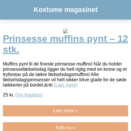
Kostume magasinet
Prinsesse muffins pynt – 12
stk.
Muffins pynt til de fineste prinsesse muffins! Når du holder
prinsessefødselsdag ligger du helt rigtig med en krone og et
tryllestav på de lækre fødselsdagsmuffins! Alle
fødselsdagsprinsesser vil helt sikker blive glade for de søde
lækkerier på bordet.&nb
(Læs mere)
25
kr.
(Vis fragtpris)
Læs mere »
Køb nu »