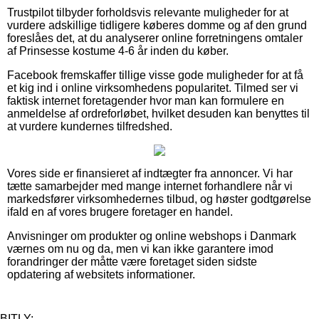
Trustpilot tilbyder forholdsvis relevante muligheder for at
vurdere adskillige tidligere køberes domme og af den grund
foreslåes det, at du analyserer online forretningens omtaler
af Prinsesse kostume 4-6 år inden du køber.
Facebook fremskaffer tillige visse gode muligheder for at få
et kig ind i online virksomhedens popularitet. Tilmed ser vi
faktisk internet foretagender hvor man kan formulere en
anmeldelse af ordreforløbet, hvilket desuden kan benyttes til
at vurdere kundernes tilfredshed.
Vores side er finansieret af indtægter fra annoncer. Vi har
tætte samarbejder med mange internet forhandlere når vi
markedsfører virksomhedernes tilbud, og høster godtgørelse
ifald en af vores brugere foretager en handel.
Anvisninger om produkter og online webshops i Danmark
værnes om nu og da, men vi kan ikke garantere imod
forandringer der måtte være foretaget siden sidste
opdatering af websitets informationer.
BITLY: