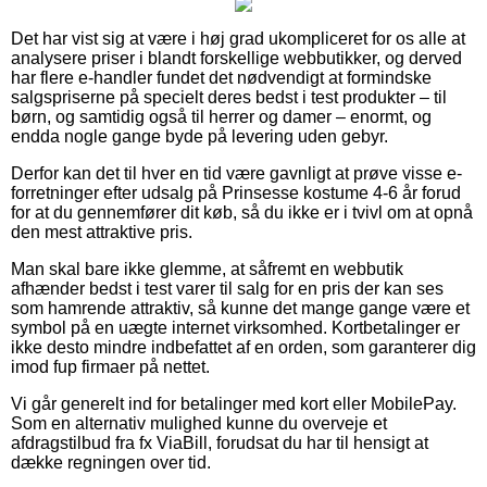
Det har vist sig at være i høj grad ukompliceret for os alle at
analysere priser i blandt forskellige webbutikker, og derved
har flere e-handler fundet det nødvendigt at formindske
salgspriserne på specielt deres bedst i test produkter – til
børn, og samtidig også til herrer og damer – enormt, og
endda nogle gange byde på levering uden gebyr.
Derfor kan det til hver en tid være gavnligt at prøve visse e-
forretninger efter udsalg på Prinsesse kostume 4-6 år forud
for at du gennemfører dit køb, så du ikke er i tvivl om at opnå
den mest attraktive pris.
Man skal bare ikke glemme, at såfremt en webbutik
afhænder bedst i test varer til salg for en pris der kan ses
som hamrende attraktiv, så kunne det mange gange være et
symbol på en uægte internet virksomhed. Kortbetalinger er
ikke desto mindre indbefattet af en orden, som garanterer dig
imod fup firmaer på nettet.
Vi går generelt ind for betalinger med kort eller MobilePay.
Som en alternativ mulighed kunne du overveje et
afdragstilbud fra fx ViaBill, forudsat du har til hensigt at
dække regningen over tid.