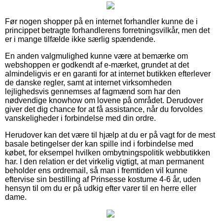
Før nogen shopper på en internet forhandler kunne de i
princippet betragte forhandlerens forretningsvilkår, men det
er i mange tilfælde ikke særlig spændende.
En anden valgmulighed kunne være at bemærke om
webshoppen er godkendt af e-mærket, grundet at det
almindeligvis er en garanti for at internet butikken efterlever
de danske regler, samt at internet virksomheden
lejlighedsvis gennemses af fagmænd som har den
nødvendige knowhow om lovene på området. Derudover
giver det dig chance for at få assistance, når du forvoldes
vanskeligheder i forbindelse med din ordre.
Herudover kan det være til hjælp at du er på vagt for de mest
basale betingelser der kan spille ind i forbindelse med
købet, for eksempel hvilken ombytningspolitik webbutikken
har. I den relation er det virkelig vigtigt, at man permanent
beholder ens ordremail, så man i fremtiden vil kunne
eftervise sin bestilling af Prinsesse kostume 4-6 år, uden
hensyn til om du er på udkig efter varer til en herre eller
dame.