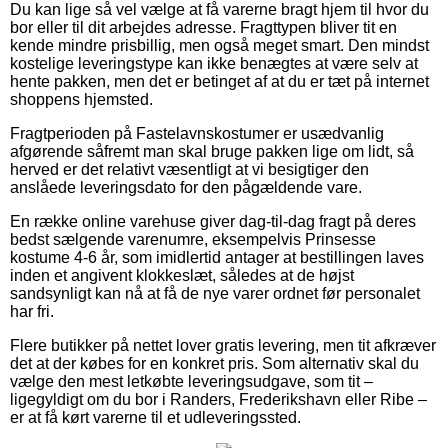
Du kan lige så vel vælge at få varerne bragt hjem til hvor du
bor eller til dit arbejdes adresse. Fragttypen bliver tit en
kende mindre prisbillig, men også meget smart. Den mindst
kostelige leveringstype kan ikke benægtes at være selv at
hente pakken, men det er betinget af at du er tæt på internet
shoppens hjemsted.
Fragtperioden på Fastelavnskostumer er usædvanlig
afgørende såfremt man skal bruge pakken lige om lidt, så
herved er det relativt væsentligt at vi besigtiger den
anslåede leveringsdato for den pågældende vare.
En række online varehuse giver dag-til-dag fragt på deres
bedst sælgende varenumre, eksempelvis Prinsesse
kostume 4-6 år, som imidlertid antager at bestillingen laves
inden et angivent klokkeslæt, således at de højst
sandsynligt kan nå at få de nye varer ordnet før personalet
har fri.
Flere butikker på nettet lover gratis levering, men tit afkræver
det at der købes for en konkret pris. Som alternativ skal du
vælge den mest letkøbte leveringsudgave, som tit –
ligegyldigt om du bor i Randers, Frederikshavn eller Ribe –
er at få kørt varerne til et udleveringssted.