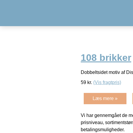
108 brikker
Dobbeltsidet motiv af Di
59
kr.
(Vis fragtpris)
Læs mere »
Vi har gennemgået de mes
prisniveau, sortimentstø
betalingsmuligheder.