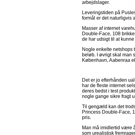
arbejdslager.
Leveringstiden på Pusles
formål er det naturligvis
Masser af internet vare
Double-Face, 108 brikker
de har udsigt til at kunne
Nogle enkelte netshops t
beløb. I øvrigt skal man
København, Aabenraa eller
Det er jo efterhånden ual
har de fleste internet s
deres bedst i test produk
nogle gange sikre fragt 
Til gengæld kan det trods
Princess Double-Face, 10
pris.
Man må imidlertid være å
som urealistisk fremragen