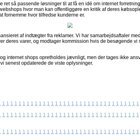
e ret så passende løsninger til at få en idé om internet forretni
t webshops hvor man kan offentliggøre en kritik af deres købsop
at fornemme hvor tilfredse kunderne er.
nsieret af indtægter fra reklamer. Vi har samarbejdsaftaler med
er deres varer, og modtager kommission hvis de besøgende vi s
og internet shops opretholdes jævnligt, men der tages ikke ansva
at vi senest opdaterede de viste oplysninger.
1
1
1
1
1
1
1
1
1
1
1
1
1
1
1
1
1
1
1
1
1
1
1
1
1
1
1
1
1
1
1
1
1
1
1
1
1
1
1
1
1
1
1
1
1
1
1
1
1
1
1
1
1
1
1
1
1
1
1
1
1
1
1
1
1
1
1
1
1
1
1
1
1
1
1
1
1
1
1
1
1
1
1
1
1
1
1
1
1
1
1
1
1
1
1
1
1
1
1
1
1
1
1
1
1