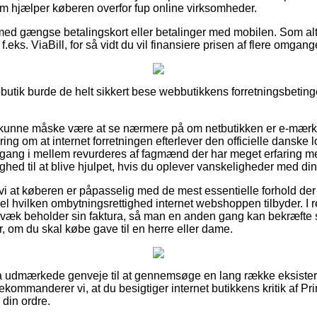
som hjælper køberen overfor fup online virksomheder.
 med gængse betalingskort eller betalinger med mobilen. Som a
f.eks. ViaBill, for så vidt du vil finansiere prisen af flere omgang
butik burde de helt sikkert bese webbutikkens forretningsbetinge
unne måske være at se nærmere på om netbutikken er e-mærke ti
ring om at internet forretningen efterlever den officielle danske 
gang i mellem revurderes af fagmænd der har meget erfaring m
ghed til at blive hjulpet, hvis du oplever vanskeligheder med din
vi at køberen er påpasselig med de mest essentielle forhold der
l hvilken ombytningsrettighed internet webshoppen tilbyder. I relat
væk beholder sin faktura, så man en anden gang kan bekræfte s
, om du skal købe gave til en herre eller dame.
ultra udmærkede genveje til at gennemsøge en lang række eksist
kommanderer vi, at du besigtiger internet butikkens kritik af P
 din ordre.