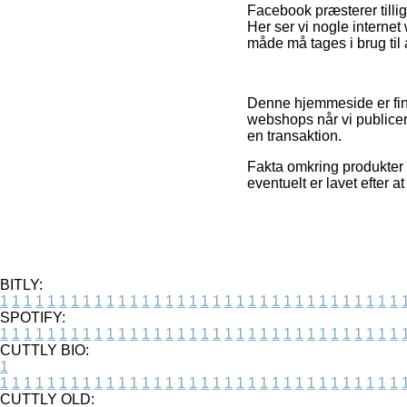
Facebook præsterer tillig
Her ser vi nogle interne
måde må tages i brug til 
Denne hjemmeside er fina
webshops når vi publicer
en transaktion.
Fakta omkring produkter 
eventuelt er lavet efter 
BITLY:
1
1
1
1
1
1
1
1
1
1
1
1
1
1
1
1
1
1
1
1
1
1
1
1
1
1
1
1
1
1
1
1
1
1
SPOTIFY:
1
1
1
1
1
1
1
1
1
1
1
1
1
1
1
1
1
1
1
1
1
1
1
1
1
1
1
1
1
1
1
1
1
1
CUTTLY BIO:
1
1
1
1
1
1
1
1
1
1
1
1
1
1
1
1
1
1
1
1
1
1
1
1
1
1
1
1
1
1
1
1
1
1
1
CUTTLY OLD: