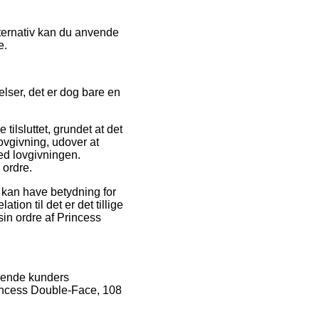
lternativ kan du anvende
e.
lser, det er dog bare en
lsluttet, grundet at det
lovgivning, udover at
ed lovgivningen.
 ordre.
 kan have betydning for
ion til det er det tillige
in ordre af Princess
erende kunders
rincess Double-Face, 108