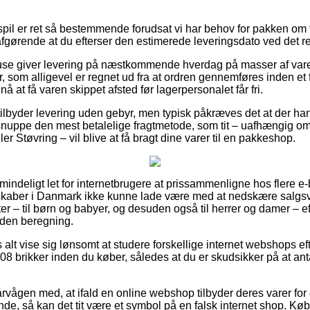
pil er ret så bestemmende forudsat vi har behov for pakken om
 afgørende at du efterser den estimerede leveringsdato ved det r
huse giver levering på næstkommende hverdag på masser af var
, som alligevel er regnet ud fra at ordren gennemføres inden et 
 nå at få varen skippet afsted før lagerpersonalet får fri.
ilbyder levering uden gebyr, men typisk påkræves det at der han
 snuppe den mest betalelige fragtmetode, som tit – uafhængig o
 Støvring – vil blive at få bragt dine varer til en pakkeshop.
mindeligt let for internetbrugere at prissammenligne hos flere e-
elskaber i Danmark ikke kunne lade være med at nedskære salgs
ter – til børn og babyer, og desuden også til herrer og damer – ef
uden beregning.
 alt vise sig lønsomt at studere forskellige internet webshops ef
8 brikker inden du køber, således at du er skudsikker på at an
rvågen med, at ifald en online webshop tilbyder deres varer for
de, så kan det tit være et symbol på en falsk internet shop. Køb 