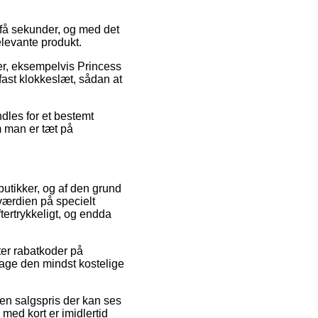
 få sekunder, og med det
elevante produkt.
er, eksempelvis Princess
fast klokkeslæt, sådan at
dles for et bestemt
m man er tæt på
butikker, og af den grund
værdien på specielt
tertrykkeligt, og endda
ter rabatkoder på
tage den mindst kostelige
 en salgspris der kan ses
med kort er imidlertid