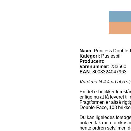
Navn:
Princess Double-F
Kategori:
Puslespil
Producent:
Varenummer:
233560
EAN:
8008324047963
Vurderet til
4.4
ud af 5 st
En del e-butikker foresl
er lige nu at få leveret t
Fragtformen er altså rig
Double-Face, 108 brikker
Du kan ligeledes forsøge a
nok en tak mere omkostnin
hente ordren selv, men d