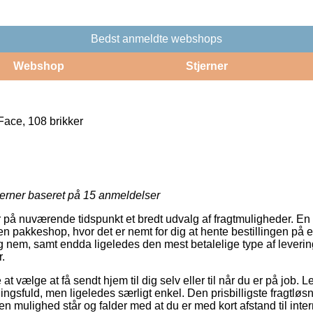
Bedst anmeldte webshops
Webshop
Stjerner
ace, 108 brikker
jerner baseret på
15
anmeldelser
år på nuværende tidspunkt et bredt udvalg af fragtmuligheder. En
il en pakkeshop, hvor det er nemt for dig at hente bestillingen på et
tig nem, samt endda ligeledes den mest betalelige type af leveri
.
t vælge at få sendt hjem til dig selv eller til når du er på job. 
gsfuld, men ligeledes særligt enkel. Den prisbilligste fragtløsni
en mulighed står og falder med at du er med kort afstand til in