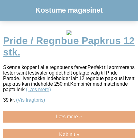
Kostume magasinet
Pride / Regnbue Papkrus 12
stk.
Skønne kopper i alle regnbuens farver.Perfekt til sommerens
fester samt festivaler og det helt oplagte valg til Pride
Parade.Hver pakke indeholder ialt 12 regnbue papkrusHvert
papkrus kan indeholde 250 ml.Kombinér med matchende
paptallerk
(Læs mere)
39
kr.
(Vis fragtpris)
Læs mere »
Køb nu »