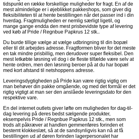
tidspunkt en række forskellige muligheder for fragt. En af de
mest almindelige er i øjeblikket pakkeshops, som giver dig
fleksibiliteten til at hente bestillingen når det passer ind i din
hverdag. Fragtmuligheden er nemlig særligt ligetil, og
mange gange endda den mest prisbevidste type af levering
ved køb af Pride / Regnbue Papkrus 12 stk..
Du burde tillige vælge at vælge udbringning til din bopæl
eller til dit arbejdes adresse. Fragtformen bliver for det meste
en tak mindre prisbillig, men derudover super fleksibel. Den
mest letkøbte løsning vil dog i de fleste tilfælde være selv at
hente ordren, men den løsning beroer på at du har bopæl
med kort afstand til netshoppens adresse.
Leveringsdygtigheden på Pride kan være rigtig vigtig om
man behøver din pakke omgående, og med det formål er det
rigtig vigtigt at man ser den anslåede leveringsdato for den
respektive vare.
En del internet outlets giver løfte om muligheden for dag-til-
dag levering på deres bedst sælgende produkter,
eksempelvis Pride / Regnbue Papkrus 12 stk., men som
trods alt påkræver at handlen gemmenføres forinden et
bestemt klokkeslæt, så at de sandsynligvis kan nå at få
bestillingen ud af døren forinden lagerpersonalet har