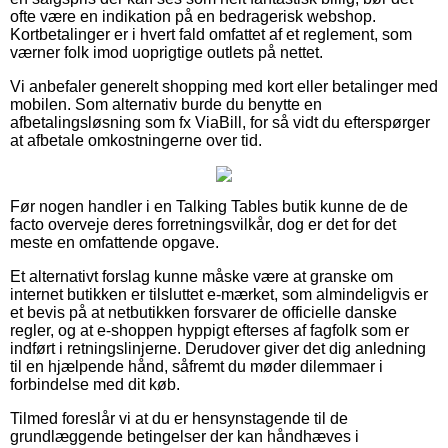
ofte være en indikation på en bedragerisk webshop.
Kortbetalinger er i hvert fald omfattet af et reglement, som
værner folk imod uoprigtige outlets på nettet.
Vi anbefaler generelt shopping med kort eller betalinger med
mobilen. Som alternativ burde du benytte en
afbetalingsløsning som fx ViaBill, for så vidt du efterspørger
at afbetale omkostningerne over tid.
Før nogen handler i en Talking Tables butik kunne de de
facto overveje deres forretningsvilkår, dog er det for det
meste en omfattende opgave.
Et alternativt forslag kunne måske være at granske om
internet butikken er tilsluttet e-mærket, som almindeligvis er
et bevis på at netbutikken forsvarer de officielle danske
regler, og at e-shoppen hyppigt efterses af fagfolk som er
indført i retningslinjerne. Derudover giver det dig anledning
til en hjælpende hånd, såfremt du møder dilemmaer i
forbindelse med dit køb.
Tilmed foreslår vi at du er hensynstagende til de
grundlæggende betingelser der kan håndhæves i