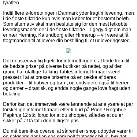
fyraften.
Indtil flere e-forretninger i Danmark yder fragtfri levering, men
i de fleste tilfælde kun hvis man køber for et bestemt beløb.
Som alternativ skal man beslutte sig for den mest letkøbte
leveringsmanér, der i de fleste tilfælde – ligegyldigt om man
er nær Herning, Kalundborg eller Hinnerup – vil være at få
fragtmanden til at levere din bestilling til et udleveringssted.
Det er usædvanlig ligetil for internetbrugere at finde frem til
de bedste priser på diverse butikker på nettet, og af den
grund har utallige Talking Tables internet firmaer været
presset til at at presse priserne på en række af deres
produkter – til babyer og børn, og endvidere også til herrer
og damer – drastisk, og endda nogle gange love fragt uden
betaling.
Derfor kan det immervæk være lønnende at analysere et par
forskellige internet firmaer efter tilbud på Pride / Regnbue
Papkrus 12 stk. forud for at du shopper, således at du er
sikker på at få fat i den billigste pris.
Du må bare ikke overse, at såfremt en shop udbyder varer til
en salgspris der kan ses som helt fantastisk billig, bør det