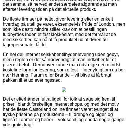
det samme, så herved er det særdeles afgørende at man
efterser leveringstiden på det aktuelle produkt.
De fleste firmaer på nettet giver levering efter en enkelt
hverdag på utallige varer, eksempelvis Pride of London, men
som ikke desto mindre stiller krav om at bestillingen
fuldbyrdes inden et fast klokkeslæt, med det formål at de
med sikkerhed kan nå at få produktet ud af døren før
lagerpersonalet får fri.
En hel del internet selskaber tilbyder levering uden gebyr,
men i reglen er det så nødvendigt at man indkøber for et
præcist beløb. Derudover kunne man udvælge den mindst
kostelige form for levering, som oftest – ligegyldigt om du bor
nær Herning, Farum eller Brande – vil blive at få bragt
pakken til et udleveringssted.
Det er efterhånden ultra ligetil for folk at søge sig frem til
priser i blandt forskellige internet shops, og med det motiv
har de fleste Castorland online firmaer været tvunget til at
trykke priserne på produkterne – til drenge og piger, og
ligeså til damer og herrer – voldsomt, og endda nogle gange
yde gratis fragt.