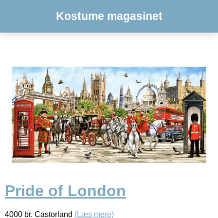
Kostume magasinet
Pride of London
4000 br. Castorland
(Læs mere)