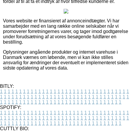
fordel af til at få et indtryk af hvor tilfredse kunderne er.
Vores website er finansieret af annonceindtægter. Vi har
samarbejder med en lang række online selskaber når vi
promoverer forretningernes varer, og tager imod godtgørelse
under forudsætning af at vores besøgende fuldfører en
bestilling.
Oplysninger angående produkter og internet varehuse i
Danmark værnes om løbende, men vi kan ikke stilles
ansvarlig for ændringer der eventuelt er implementeret siden
sidste opdatering af vores data.
BITLY:
1
1
1
1
1
1
1
1
1
1
1
1
1
1
1
1
1
1
1
1
1
1
1
1
1
1
1
1
1
1
1
1
1
1
1
1
1
1
1
1
1
1
1
1
1
1
1
1
1
1
1
1
1
1
1
1
1
1
1
1
1
1
1
1
1
1
1
1
1
1
1
1
1
1
1
1
1
1
1
1
1
1
1
1
1
1
1
1
1
1
1
1
1
1
1
1
1
1
1
1
SPOTIFY:
1
1
1
1
1
1
1
1
1
1
1
1
1
1
1
1
1
1
1
1
1
1
1
1
1
1
1
1
1
1
1
1
1
1
1
1
1
1
1
1
1
1
1
1
1
1
1
1
1
1
1
1
1
1
1
1
1
1
1
1
1
1
1
1
1
1
1
1
1
1
1
1
1
1
1
1
1
1
1
1
1
1
1
1
1
1
1
1
1
1
1
1
1
1
1
1
1
1
1
1
CUTTLY BIO: