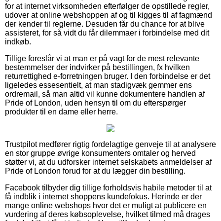
for at internet virksomheden efterfølger de opstillede regler,
udover at online webshoppen af og til kigges til af fagmænd
der kender til reglerne. Desuden får du chance for at blive
assisteret, for så vidt du får dilemmaer i forbindelse med dit
indkøb.
Tillige foreslår vi at man er på vagt for de mest relevante
bestemmelser der indvirker på bestillingen, fx hvilken
returrettighed e-forretningen bruger. I den forbindelse er det
ligeledes essesentielt, at man stadigvæk gemmer ens
ordremail, så man altid vil kunne dokumentere handlen af
Pride of London, uden hensyn til om du efterspørger
produkter til en dame eller herre.
Trustpilot medfører rigtig fordelagtige genveje til at analysere
en stor gruppe øvrige konsumenters omtaler og herved
støtter vi, at du udforsker internet selskabets anmeldelser af
Pride of London forud for at du lægger din bestilling.
Facebook tilbyder dig tillige forholdsvis habile metoder til at
få indblik i internet shoppens kundefokus. Herinde er der
mange online webshops hvor det er muligt at publicere en
vurdering af deres købsoplevelse, hvilket tilmed må drages