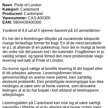
Navn:
Pride of London
Kategori:
Castorland
Producent:
Castorland
Varenummer:
CAS-400300
EAN:
5904438400300
Vurderet til
4.6
ud af 5 stjerner baseret på
10
anmeldelser
En hel del e-forretninger tilbyder på nuværende tidspunkt
mange forskellige former for fragt. En af de mest benyttede
er p.t. at afsende til en pakkeshop, hvor det er muligt at hente
din ordre når det passer ind i din kalender. Fragtformen er jo
vældig simpel, og typisk tilmed den mest prisbevidste slags
levering ved køb af Pride of London.
Du kunne også vælge at bestille levering til din bopæl eller
til dit arbejdes adresse. Leveringsformen bliver
gennemsnitligt en anelse mere pebret, men samtidig
ekstremt problemfri. Den prisbilligste leveringstype kan ikke
modsiges at være selv at hente varerne, som desværre
betinges af at du har bopæl i kort afstand af netshoppens
arbejdslager.
Leveringstiden på Castorland kan vise sig at være særligt
væsentlig i tilfælde af at du absolut skal bruge ordren med