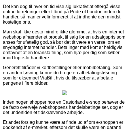
Det kan dog til hver en tid vise sig lukrativt at eftergå visse
online forretninger efter tilbud på Pride of London inden du
handler, så man er velinformeret til at indhente den mindst
kostelige pris.
Man skal ikke desto mindre ikke glemme, at hvis en internet
webshop afhænder et produkt til salg for en udsalgspris som
anses for ufattelig god, så bør det tit være en varsel om en
snydagtig internet handler. Betalinger med kort er heldigvis
omfavnet af en foranstaltning, som hjælper dig som køber
imod fup e-forhandlere.
Generelt tilråder vi kortbestillinger eller mobilbetaling. Som
en anden løsning kunne du bruge en afbetalingsløsning
som for eksempel ViaBill, hvis du tilstræber at afbetale
pengene i flere bidder.
Inden nogen shopper hos en Castorland e-shop behøver de
de facto overveje webshoppens handelsbetingelser, dog er
det undertiden et tidskrævende arbejde.
Et andet forslag kunne være at finde ud af om e-shoppen er
godkendt af e-mærket, eftersom det skulle være en garanti