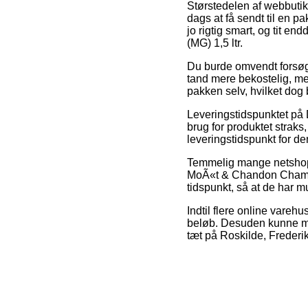
Størstedelen af webbutik
dags at få sendt til en p
jo rigtig smart, og tit 
(MG) 1,5 ltr.
Du burde omvendt forsøge a
tand mere bekostelig, men
pakken selv, hvilket dog 
Leveringstidspunktet på
brug for produktet straks
leveringstidspunkt for de
Temmelig mange netshops
MoÃ«t & Chandon Champagn
tidspunkt, så at de har 
Indtil flere online vareh
beløb. Desuden kunne man
tæt på Roskilde, Frederik