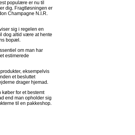
st populære er nu til
er dig. Fragtløsningen er
andon Champagne N.I.R.
viser sig i regelen en
l dog altid være at hente
ens bopæl.
essentiel om man har
det estimerede
produkter, eksempelvis
nden et besluttet
bejderne drager hjemad.
n køber for et bestemt
hvad end man opholder sig
ukterne til en pakkeshop.