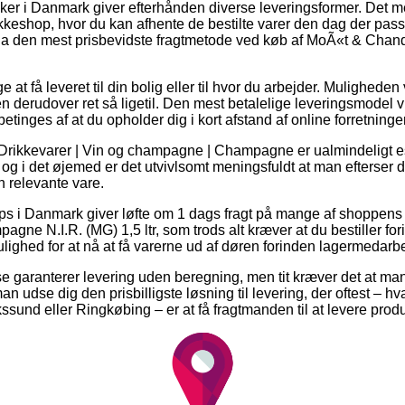
ker i Danmark giver efterhånden diverse leveringsformer. Det me
akkeshop, hvor du kan afhente de bestilte varer den dag der pass
endda den mest prisbevidste fragtmetode ved køb af MoÃ«t & Ch
t få leveret til din bolig eller til hvor du arbejder. Muligheden 
 derudover ret så ligetil. Den mest betalelige leveringsmodel vi
betinges af at du opholder dig i kort afstand af online forretning
 Drikkevarer | Vin og champagne | Champagne er ualmindeligt 
, og i det øjemed er det utvivlsomt meningsfuldt at man efterser 
n relevante vare.
 i Danmark giver løfte om 1 dags fragt på mange af shoppens 
e N.I.R. (MG) 1,5 ltr, som trods alt kræver at du bestiller fori
mulighed for at nå at få varerne ud af døren forinden lagermedar
use garanterer levering uden beregning, men tit kræver det at ma
 udse dig den prisbilligste løsning til levering, der oftest – 
ssund eller Ringkøbing – er at få fragtmanden til at levere prod