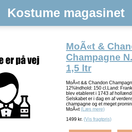
Kostume magasinet
MoÃ«t & Cha
Champagne N.I
1,5 ltr
MoÃ«t && Chandon Champagne 
12%Indhold: 150 cl.Land: Fra
blev etableret i 1743 af hollæ
Selskabet er i dag en af verden
champagne og et meget promi
MoÃ«t
(Læs mere)
1499
kr.
(Vis fragtpris)