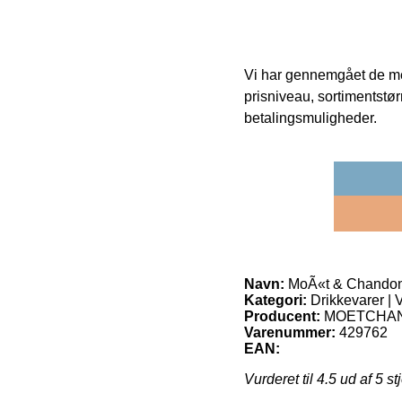
Vi har gennemgået de mes
prisniveau, sortimentstø
betalingsmuligheder.
Navn:
MoÃ«t & Chandon 
Kategori:
Drikkevarer |
Producent:
MOETCHA
Varenummer:
429762
EAN:
Vurderet til
4.5
ud af 5 st