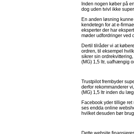
Inden nogen køber på en
dog uden tvivl ikke sup
En anden løsning kunne m
kendetegn for at e-firmaet
eksperter der har ekspert
møder udfordringer ved d
Dertil tilråder vi at køb
ordren, til eksempel hvil
sikrer sin ordrekvitteri
(MG) 1,5 ltr, uafhængig 
Trustpilot frembyder supe
derfor rekommanderer vi
(MG) 1,5 ltr inden du lægg
Facebook yder tillige ret 
ses endda online webshop
hvilket desuden bør bruge
Dette website finansiere