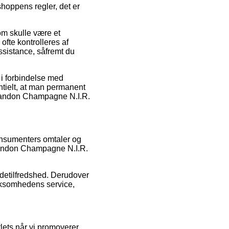
oppens regler, det er
om skulle være et
ofte kontrolleres af
assistance, såfremt du
d i forbindelse med
entielt, at man permanent
 Chandon Champagne N.I.R.
konsumenters omtaler og
Chandon Champagne N.I.R.
undetilfredshed. Derudover
rksomhedens service,
lets når vi promoverer