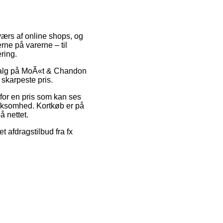
tværs af online shops, og
rne på varerne – til
ring.
dsalg på MoÃ«t & Chandon
 skarpeste pris.
 for en pris som kan ses
irksomhed. Kortkøb er på
å nettet.
t afdragstilbud fra fx