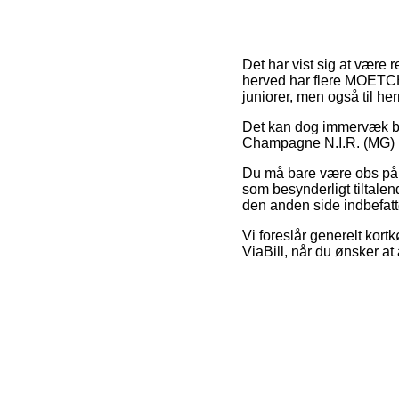
Det har vist sig at være r
herved har flere MOETCHAN
juniorer, men også til he
Det kan dog immervæk bli
Champagne N.I.R. (MG) 1,5
Du må bare være obs på, a
som besynderligt tiltale
den anden side indbefatte
Vi foreslår generelt kort
ViaBill, når du ønsker a