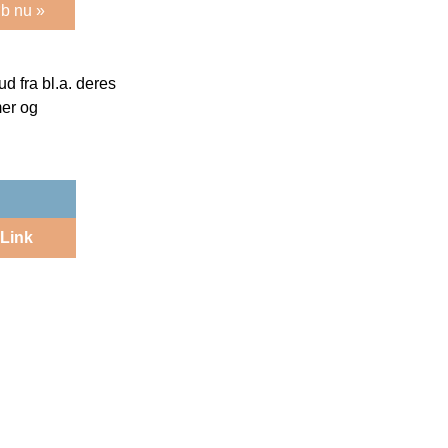
b nu »
 fra bl.a. deres
mer og
Link