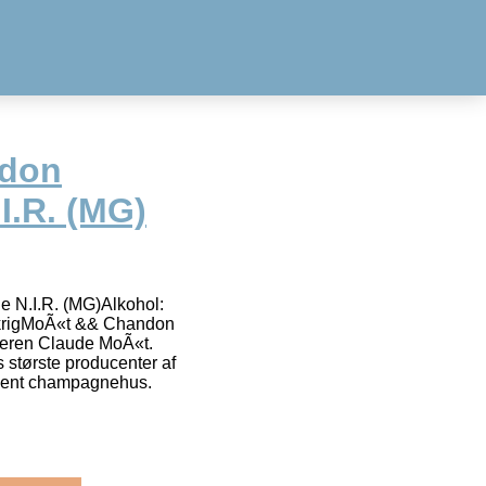
ndon
.R. (MG)
N.I.R. (MG)Alkohol:
nkrigMoÃ«t && Chandon
nderen Claude MoÃ«t.
s største producenter af
nent champagnehus.