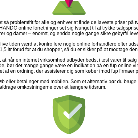
et så problemfrit for alle og enhver at finde de laveste priser på 
DO online forretninger set sig tvunget til at trykke salgsprise
rrer og damer – enormt, og endda nogle gange sikre gebyrfri leve
ve tiden værd at kontrollere nogle online forhandlere efter u
 ltr forud for at du shopper, så du er sikker på at modtage den
t når en internet virksomhed udbyder bedst i test varer til salg
nde, bør det mange gange være en indikation på en fup online v
t af en ordning, der assisterer dig som køber imod fup firmaer p
køb eller betalinger med mobilen. Som et alternativ bør du bruge e
t afdrage omkostningerne over et længere tidsrum.