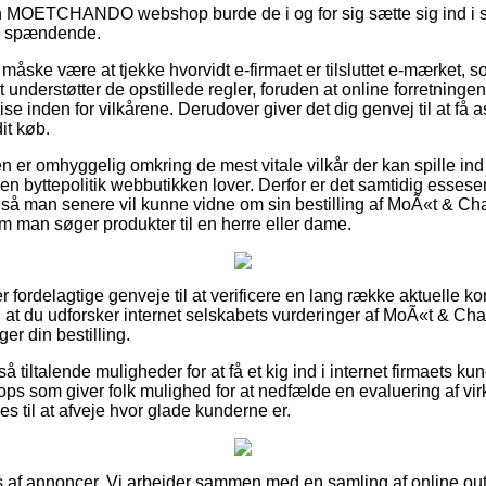
 MOETCHANDO webshop burde de i og for sig sætte sig ind i sh
er spændende.
åske være at tjekke hvorvidt e-firmaet er tilsluttet e-mærket, s
 understøtter de opstillede regler, foruden at online forretningen 
ise inden for vilkårene. Derudover giver det dig genvej til at få 
it køb.
eren er omhyggelig omkring de mest vitale vilkår der kan spille in
ken byttepolitik webbutikken lover. Derfor er det samtidig esses
ng, så man senere vil kunne vidne om sin bestilling af MoÃ«t &
om man søger produkter til en herre eller dame.
r fordelagtige genveje til at verificere en lang række aktuelle 
, at du udforsker internet selskabets vurderinger af MoÃ«t & 
er din bestilling.
så tiltalende muligheder for at få et kig ind i internet firmaets k
s som giver folk mulighed for at nedfælde en evaluering af vi
s til at afveje hvor glade kunderne er.
s af annoncer. Vi arbejder sammen med en samling af online out