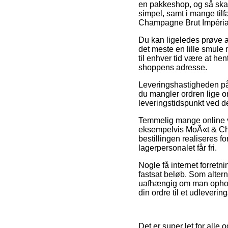
en pakkeshop, og så skal 
simpel, samt i mange ti
Champagne Brut Impérial 
Du kan ligeledes prøve at 
det meste en lille smule 
til enhver tid være at he
shoppens adresse.
Leveringshastigheden p
du mangler ordren lige om
leveringstidspunkt ved de
Temmelig mange online v
eksempelvis MoÃ«t & Cha
bestillingen realiseres fo
lagerpersonalet får fri.
Nogle få internet forretn
fastsat beløb. Som altern
uafhængig om man opholder
din ordre til et udleverin
Det er super let for alle 