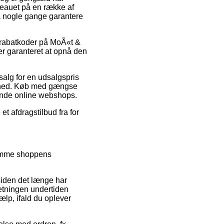
veauet på en række af
da nogle gange garantere
r rabatkoder på MoÃ«t &
r garanteret at opnå den
 salg for en udsalgspris
omhed. Køb med gængse
lende online webshops.
et afdragstilbud fra for
kimme shoppens
siden det længe har
retningen undertiden
ælp, ifald du oplever