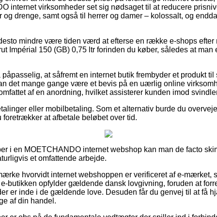
 internet virksomheder set sig nødsaget til at reducere prisni
ger og drenge, samt også til herrer og damer – kolossalt, og end
 desto mindre være tiden værd at efterse en række e-shops efte
mpérial 150 (GB) 0,75 ltr forinden du køber, således at man e
påpasselig, at såfremt en internet butik frembyder et produkt til
, kan det mange gange være et bevis på en uærlig online virks
t omfattet af en anordning, hvilket assisterer kunden imod svind
etalinger eller mobilbetaling. Som et alternativ burde du overveje 
 foretrækker at afbetale beløbet over tid.
pper i en MOETCHANDO internet webshop kan man de facto s
aturligvis et omfattende arbejde.
emærke hvorvidt internet webshoppen er verificeret af e-mærket, 
t e-butikken opfylder gældende dansk lovgivning, foruden at for
der er inde i de gældende love. Desuden får du genvej til at få hj
ge af din handel.