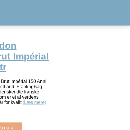
ndon
t Impérial
tr
ut Impérial 150 Anni.
 clLand: FrankrigBag
denskendte franske
m er et af verdens
 for kvalit
(Læs mere)
b nu »