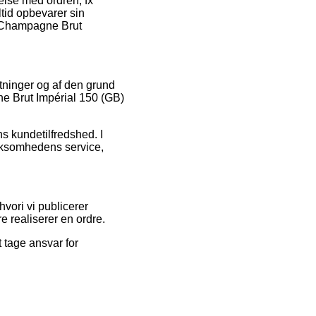
delse med ordren, fx
ltid opbevarer sin
n Champagne Brut
gtninger og af den grund
ne Brut Impérial 150 (GB)
s kundetilfredshed. I
irksomhedens service,
hvori vi publicerer
 realiserer en ordre.
 tage ansvar for