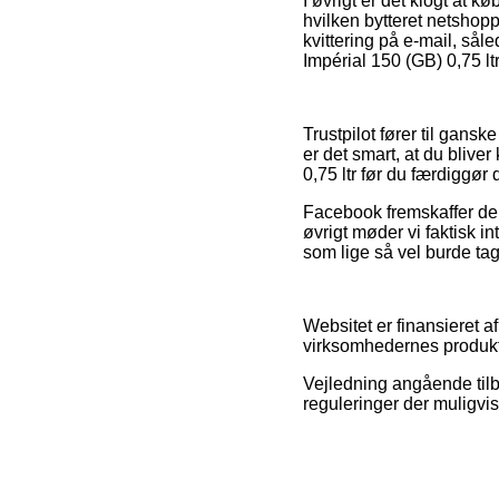
I øvrigt er det klogt at 
hvilken bytteret netshopp
kvittering på e-mail, s
Impérial 150 (GB) 0,75 lt
Trustpilot fører til gans
er det smart, at du bliv
0,75 ltr før du færdiggør
Facebook fremskaffer der
øvrigt møder vi faktisk 
som lige så vel burde tag
Websitet er finansieret a
virksomhedernes produkte
Vejledning angående tilb
reguleringer der muligvi