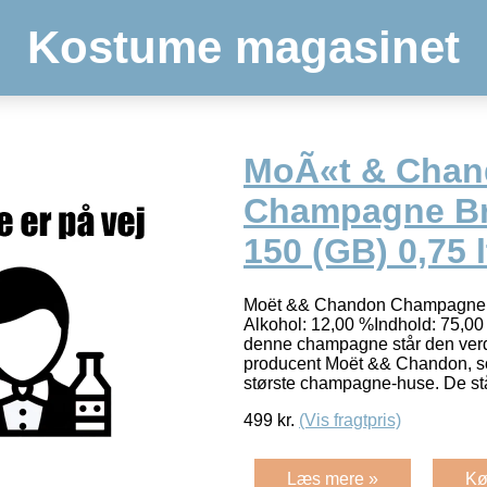
Kostume magasinet
MoÃ«t & Cha
Champagne Bru
150 (GB) 0,75 l
Moët && Chandon Champagne Br
Alkohol: 12,00 %Indhold: 75,00
denne champagne står den ver
producent Moët && Chandon, so
største champagne-huse. De står
499
kr.
(Vis fragtpris)
Læs mere »
Kø