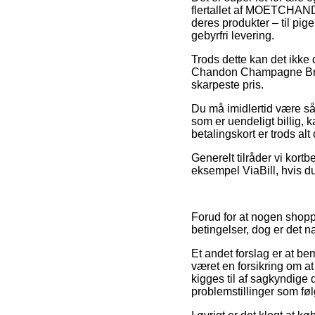
flertallet af MOETCHANDO
deres produkter – til pi
gebyrfri levering.
Trods dette kan det ikke
Chandon Champagne Brut I
skarpeste pris.
Du må imidlertid være så 
som er uendeligt billig
betalingskort er trods al
Generelt tilråder vi kortb
eksempel ViaBill, hvis du
Forud for at nogen sho
betingelser, dog er det n
Et andet forslag er at b
været en forsikring om a
kigges til af sagkyndige 
problemstillinger som føl