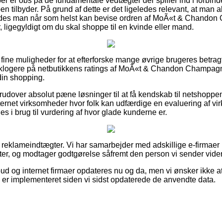
køber er obs på de fundamentale vedtægter der spiller ind i forbin
en tilbyder. På grund af dette er det ligeledes relevant, at man a
åledes man når som helst kan bevise ordren af MoÃ«t & Chando
r, ligegyldigt om du skal shoppe til en kvinde eller mand.
ke fine muligheder for at efterforske mange øvrige brugeres betra
er klogere på netbutikkens ratings af MoÃ«t & Chandon Champag
 din shopping.
udover absolut pæne løsninger til at få kendskab til netshoppen
internet virksomheder hvor folk kan udfærdige en evaluering af v
es i brug til vurdering af hvor glade kunderne er.
f reklameindtægter. Vi har samarbejder med adskillige e-firmaer 
r, og modtager godtgørelse såfremt den person vi sender videre
ud og internet firmaer opdateres nu og da, men vi ønsker ikke at
s er implementeret siden vi sidst opdaterede de anvendte data.