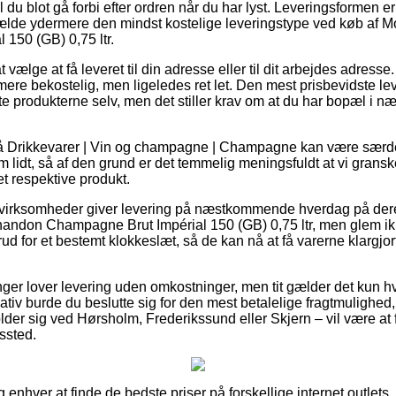
du blot gå forbi efter ordren når du har lyst. Leveringsformen er
lfælde ydermere den mindst kostelige leveringstype ved køb af
150 (GB) 0,75 ltr.
vælge at få leveret til din adresse eller til dit arbejdes adresse
mere bekostelig, men ligeledes ret let. Den mest prisbevidste l
nte produkterne selv, men det stiller krav om at du har bopæl i n
å Drikkevarer | Vin og champagne | Champagne kan være særd
 lidt, så af den grund er det temmelig meningsfuldt at vi grans
t respektive produkt.
irksomheder giver levering på næstkommende hverdag på deres 
ndon Champagne Brut Impérial 150 (GB) 0,75 ltr, men glem ikke
rud for et bestemt klokkeslæt, så de kan nå at få varerne klargjort
inger lover levering uden omkostninger, men tit gælder det kun hvi
ativ burde du beslutte sig for den mest betalelige fragtmulighed, 
 sig ved Hørsholm, Frederikssund eller Skjern – vil være at få f
gssted.
og enhver at finde de bedste priser på forskellige internet outlets