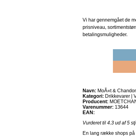
Vi har gennemgået de mes
prisniveau, sortimentstø
betalingsmuligheder.
Navn:
MoÃ«t & Chandon 
Kategori:
Drikkevarer |
Producent:
MOETCHA
Varenummer:
13644
EAN:
Vurderet til
4.3
ud af 5 st
En lang række shops på net