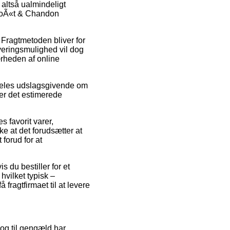
 altså ualmindeligt
 MoÃ«t & Chandon
. Fragtmetoden bliver for
everingsmulighed vil dog
ærheden af online
eles udslagsgivende om
ker det estimerede
favorit varer,
 at det forudsætter at
 forud for at
s du bestiller for et
hvilket typisk –
ragtfirmaet til at levere
, og til gengæld har