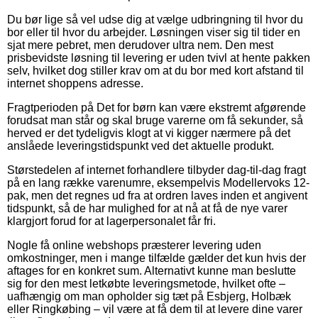
Du bør lige så vel udse dig at vælge udbringning til hvor du
bor eller til hvor du arbejder. Løsningen viser sig til tider en
sjat mere pebret, men derudover ultra nem. Den mest
prisbevidste løsning til levering er uden tvivl at hente pakken
selv, hvilket dog stiller krav om at du bor med kort afstand til
internet shoppens adresse.
Fragtperioden på Det for børn kan være ekstremt afgørende
forudsat man står og skal bruge varerne om få sekunder, så
herved er det tydeligvis klogt at vi kigger nærmere på det
anslåede leveringstidspunkt ved det aktuelle produkt.
Størstedelen af internet forhandlere tilbyder dag-til-dag fragt
på en lang række varenumre, eksempelvis Modellervoks 12-
pak, men det regnes ud fra at ordren laves inden et angivent
tidspunkt, så de har mulighed for at nå at få de nye varer
klargjort forud for at lagerpersonalet får fri.
Nogle få online webshops præsterer levering uden
omkostninger, men i mange tilfælde gælder det kun hvis der
aftages for en konkret sum. Alternativt kunne man beslutte
sig for den mest letkøbte leveringsmetode, hvilket ofte –
uafhængig om man opholder sig tæt på Esbjerg, Holbæk
eller Ringkøbing – vil være at få dem til at levere dine varer