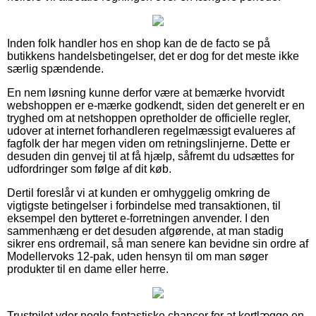
Inden folk handler hos en shop kan de de facto se på
butikkens handelsbetingelser, det er dog for det meste ikke
særlig spændende.
En nem løsning kunne derfor være at bemærke hvorvidt
webshoppen er e-mærke godkendt, siden det generelt er en
tryghed om at netshoppen opretholder de officielle regler,
udover at internet forhandleren regelmæssigt evalueres af
fagfolk der har megen viden om retningslinjerne. Dette er
desuden din genvej til at få hjælp, såfremt du udsættes for
udfordringer som følge af dit køb.
Dertil foreslår vi at kunden er omhyggelig omkring de
vigtigste betingelser i forbindelse med transaktionen, til
eksempel den bytteret e-forretningen anvender. I den
sammenhæng er det desuden afgørende, at man stadig
sikrer ens ordremail, så man senere kan bevidne sin ordre af
Modellervoks 12-pak, uden hensyn til om man søger
produkter til en dame eller herre.
Trustpilot yder nogle fantastiske chancer for at kortlægge en