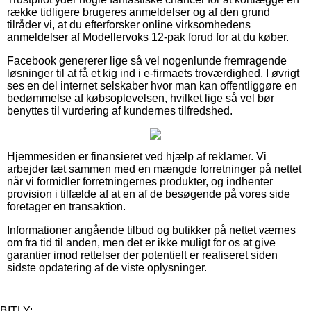
række tidligere brugeres anmeldelser og af den grund
tilråder vi, at du efterforsker online virksomhedens
anmeldelser af Modellervoks 12-pak forud for at du køber.
Facebook genererer lige så vel nogenlunde fremragende
løsninger til at få et kig ind i e-firmaets troværdighed. I øvrigt
ses en del internet selskaber hvor man kan offentliggøre en
bedømmelse af købsoplevelsen, hvilket lige så vel bør
benyttes til vurdering af kundernes tilfredshed.
Hjemmesiden er finansieret ved hjælp af reklamer. Vi
arbejder tæt sammen med en mængde forretninger på nettet
når vi formidler forretningernes produkter, og indhenter
provision i tilfælde af at en af de besøgende på vores side
foretager en transaktion.
Informationer angående tilbud og butikker på nettet værnes
om fra tid til anden, men det er ikke muligt for os at give
garantier imod rettelser der potentielt er realiseret siden
sidste opdatering af de viste oplysninger.
BITLY: