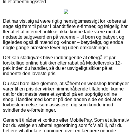
til et afhentningssted.
Det har vist sig at være rigtig hensigtsmæssigt for købere at
søge sig frem til priser i blandt flere e-firmaer, og følgelig har
flertallet af internet butikker ikke kunne lade være med at
nedsætte salgsværdien på varerne – til børn og babyer, og
ligeledes også til mænd og kvinder – betydeligt, og endda
nogle gange præstere levering uden omkostninger.
Det kan stadigvæk blive indbringende at eftergå et par
forskellige online butikker efter rabat på Modellervoks 12-
pak inden du handler, så du er usvigeligt sikker på at
indhente den laveste pris.
Du skal bare ikke glemme, at såfremt en webshop frembyder
varer til en pris der virker himmelråbende tiltalende, kunne
det for det meste være et symbol på en uoprigtig online
shop. Handler med kort er på den anden side en del af en
lovbestemmelse, som assisterer dig som kunde imod
svindlende e-forretninger.
Generelt tilråder vi kortkøb eller MobilePay. Som et alternativ
bør du vælge en afbetalingsordning som fx ViaBill, når du
hellere vil afbetale regningen over en længere periode.