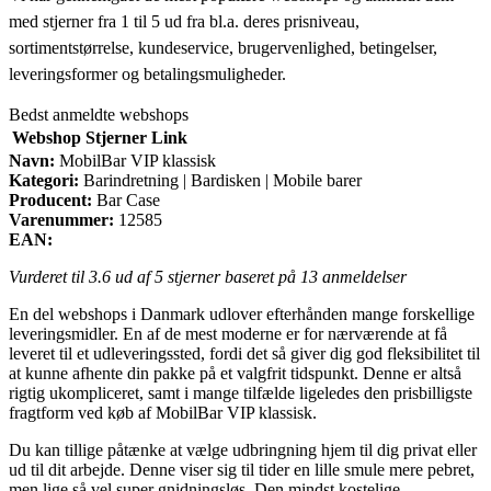
med stjerner fra 1 til 5 ud fra bl.a. deres prisniveau,
sortimentstørrelse, kundeservice, brugervenlighed, betingelser,
leveringsformer og betalingsmuligheder.
Bedst anmeldte webshops
Webshop
Stjerner
Link
Navn:
MobilBar VIP klassisk
Kategori:
Barindretning | Bardisken | Mobile barer
Producent:
Bar Case
Varenummer:
12585
EAN:
Vurderet til
3.6
ud af 5 stjerner baseret på
13
anmeldelser
En del webshops i Danmark udlover efterhånden mange forskellige
leveringsmidler. En af de mest moderne er for nærværende at få
leveret til et udleveringssted, fordi det så giver dig god fleksibilitet til
at kunne afhente din pakke på et valgfrit tidspunkt. Denne er altså
rigtig ukompliceret, samt i mange tilfælde ligeledes den prisbilligste
fragtform ved køb af MobilBar VIP klassisk.
Du kan tillige påtænke at vælge udbringning hjem til dig privat eller
ud til dit arbejde. Denne viser sig til tider en lille smule mere pebret,
men lige så vel super gnidningsløs. Den mindst kostelige