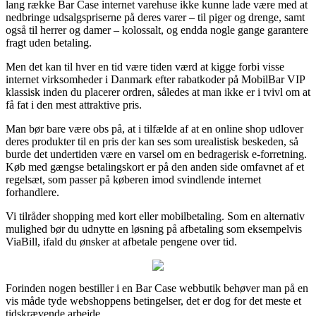
lang række Bar Case internet varehuse ikke kunne lade være med at
nedbringe udsalgspriserne på deres varer – til piger og drenge, samt
også til herrer og damer – kolossalt, og endda nogle gange garantere
fragt uden betaling.
Men det kan til hver en tid være tiden værd at kigge forbi visse
internet virksomheder i Danmark efter rabatkoder på MobilBar VIP
klassisk inden du placerer ordren, således at man ikke er i tvivl om at
få fat i den mest attraktive pris.
Man bør bare være obs på, at i tilfælde af at en online shop udlover
deres produkter til en pris der kan ses som urealistisk beskeden, så
burde det undertiden være en varsel om en bedragerisk e-forretning.
Køb med gængse betalingskort er på den anden side omfavnet af et
regelsæt, som passer på køberen imod svindlende internet
forhandlere.
Vi tilråder shopping med kort eller mobilbetaling. Som en alternativ
mulighed bør du udnytte en løsning på afbetaling som eksempelvis
ViaBill, ifald du ønsker at afbetale pengene over tid.
Forinden nogen bestiller i en Bar Case webbutik behøver man på en
vis måde tyde webshoppens betingelser, det er dog for det meste et
tidskrævende arbejde.