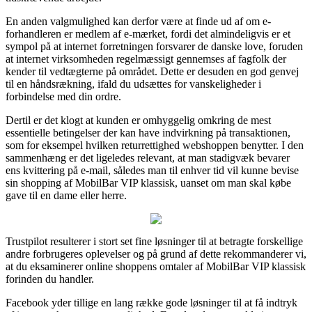
En anden valgmulighed kan derfor være at finde ud af om e-
forhandleren er medlem af e-mærket, fordi det almindeligvis er et
sympol på at internet forretningen forsvarer de danske love, foruden
at internet virksomheden regelmæssigt gennemses af fagfolk der
kender til vedtægterne på området. Dette er desuden en god genvej
til en håndsrækning, ifald du udsættes for vanskeligheder i
forbindelse med din ordre.
Dertil er det klogt at kunden er omhyggelig omkring de mest
essentielle betingelser der kan have indvirkning på transaktionen,
som for eksempel hvilken returrettighed webshoppen benytter. I den
sammenhæng er det ligeledes relevant, at man stadigvæk bevarer
ens kvittering på e-mail, således man til enhver tid vil kunne bevise
sin shopping af MobilBar VIP klassisk, uanset om man skal købe
gave til en dame eller herre.
Trustpilot resulterer i stort set fine løsninger til at betragte forskellige
andre forbrugeres oplevelser og på grund af dette rekommanderer vi,
at du eksaminerer online shoppens omtaler af MobilBar VIP klassisk
forinden du handler.
Facebook yder tillige en lang række gode løsninger til at få indtryk