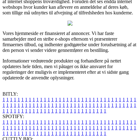
af internet shoppens troværdighed. Foruden det ses endda internet
webshops hvor kunder kan aflevere en anmeldelse af deres køb,
som tillige må udnyttes til afvejning af tilfredsheden hos kunderne.
Vores hjemmeside er finansieret af annoncer. Vi har faste
samarbejder med en stribe e-shops eftersom vi præsenterer
firmaernes tilbud, og indhenter godtgørelse under forudsætning af at
den person vi sender videre gennemfører en bestilling.
Informationer vedrørende produkter og forhandlere på nettet
opdateres hele tiden, men vi påtager os ikke ansvaret for
reguleringer der muligvis er implementeret efter at vi sidste gang
opdaterede de anvendte oplysninger.
BITLY:
1
1
1
1
1
1
1
1
1
1
1
1
1
1
1
1
1
1
1
1
1
1
1
1
1
1
1
1
1
1
1
1
1
1
1
1
1
1
1
1
1
1
1
1
1
1
1
1
1
1
1
1
1
1
1
1
1
1
1
1
1
1
1
1
1
1
1
1
1
1
1
1
1
1
1
1
1
1
1
1
1
1
1
1
1
1
1
1
1
1
1
1
1
1
1
1
1
1
1
1
SPOTIFY:
1
1
1
1
1
1
1
1
1
1
1
1
1
1
1
1
1
1
1
1
1
1
1
1
1
1
1
1
1
1
1
1
1
1
1
1
1
1
1
1
1
1
1
1
1
1
1
1
1
1
1
1
1
1
1
1
1
1
1
1
1
1
1
1
1
1
1
1
1
1
1
1
1
1
1
1
1
1
1
1
1
1
1
1
1
1
1
1
1
1
1
1
1
1
1
1
1
1
1
1
CUTTLY BIO: