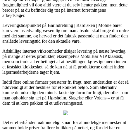
fragtmulighed vil dog altid være at du selv henter pakken, men dette
beroer på at du befinder dig tæt på internet forretningens
arbejdslager.
Leveringstidspunktet på Barindretning | Bardisken | Mobile barer
kan være usædvanlig væsentlig om man absolut skal bruge din ordre
med det samme, og herved er det faktisk passende at man finder den
anslåede leveringstid for den aktuelle vare.
Adskillige internet virksomheder tilsiger levering på næste hverdag
på mange af deres produkter, eksempelvis MobilBar VIP klassisk,
men som trods alt er betinget af at bestillingen køres igennem inden
et fastslået klokkeslæt, så de kan nå at få produkterne ordnet inden
lagermedarbejderne tager hjem.
Indtil flere online firmaer præsterer fri fragt, men undertiden er det så
nødvendigt at der bestilles for et konkret beløb. Som alternativ
kunne du udse dig den mindst kostelige form for fragt, der ofte – om
man opholder sig tæt på Hørsholm, Slagelse eller Vojens – er at få
dem til at køre pakken til et udleveringssted.
Det er efterhånden ualmindeligt smart for almindelige mennesker at
sammenholde priser fra flere butikker på nettet, og for det har en