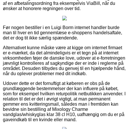
af en afbetalingsordning fra eksempelvis ViaBill, når du
ønsker at honorere regningen over tid.
Før nogen bestiller i en Luigi Borm internet handler burde
man til hver en tid gennemlæse e-shoppens handelsaftale,
det er dog tit ikke særlig spændende.
Alternativet kunne måske være at kigge om internet firmaet
er e-mærket, da det almindeligvis er et tegn på at internet
virksomheden føjer de danske love, udover at e-forretningen
jævnligt kontrolleres af sagkyndige der er inde i reglerne på
området. Desuden tilbydes du genvej til en hjælpende hånd,
når du oplever problemer med dit indkøb.
Udover dette er det fornuftigt at køberen er obs på de
grundlæggende bestemmelser der kan influere på købet,
som for eksempel hvilken returpolitik netbutikken anvender. I
relation til det er det i øvrigt vigtigt, at man permanent
gemmer ens kvitteringsmail, således man i fremtiden kan
bevidne sin bestilling af Mixology Charme
vandglas/whiskyglas klar 38 cl H10, uafhængig om du er på
gaveindkøb til en kvinde eller mand.