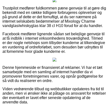
Trustpilot medfører fuldkommen pæne genveje til at gøre dig
bekendt med en række tidligere forbrugeres oplevelser og
på grund af dette er det fornuftigt, at du ser nærmere på
internet selskabets bedømmelser af Mixology Charme
vandglas/whiskyglas klar 38 cl H10 forud for at du handler.
Facebook medfører lignende sådan set belejlige genveje til
at få indblik i internet virksomhedens troværdighed. Tilmed
er der nogle netshops som tilbyder kunderne at tilkendegive
en vurdering af ordreforløbet, som desuden bør udnyttes til
at fornemme hvor glade kunderne er.
Denne hjemmeside er finansieret af reklamer. Vi har et tæt
samarbejde med en samling af internet handler da vi
promoverer forretningernes varer, og opnår godtgørelse for
så vidt du realiserer en ordre.
Viden vedrørende tilbud og webbutikker opdateres fra tid til
anden, men vi ønsker ikke at påtage os ansvaret for rettelser
der eventuelt er lavet efter seneste opdatering af de
anvendte data.