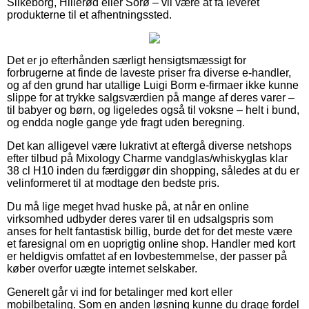
Silkeborg, Hillerød eller Sorø – vil være at få leveret
produkterne til et afhentningssted.
Det er jo efterhånden særligt hensigtsmæssigt for
forbrugerne at finde de laveste priser fra diverse e-handler,
og af den grund har utallige Luigi Borm e-firmaer ikke kunne
slippe for at trykke salgsværdien på mange af deres varer –
til babyer og børn, og ligeledes også til voksne – helt i bund,
og endda nogle gange yde fragt uden beregning.
Det kan alligevel være lukrativt at eftergå diverse netshops
efter tilbud på Mixology Charme vandglas/whiskyglas klar
38 cl H10 inden du færdiggør din shopping, således at du er
velinformeret til at modtage den bedste pris.
Du må lige meget hvad huske på, at når en online
virksomhed udbyder deres varer til en udsalgspris som
anses for helt fantastisk billig, burde det for det meste være
et faresignal om en uoprigtig online shop. Handler med kort
er heldigvis omfattet af en lovbestemmelse, der passer på
køber overfor uægte internet selskaber.
Generelt går vi ind for betalinger med kort eller
mobilbetaling. Som en anden løsning kunne du drage fordel