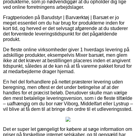
produkterne, som jo nødvendiggør at du opholder dig lige
ved online forretningens arbejdslager.
Fragtperioden på Barudstyr | Barværktøj | Barsæt er jo
meget essentiel om du har brug for produkterne inden for
kort tid, og herved er det selvsagt afgørende at du studerer
det forventede leveringstidspunkt for det pågældende
produkt.
De fleste online virksomheder giver 1 hverdags levering på
adskillige produkter, eksempelvis Mixer barsæt, men glem
ikke at det kræver at bestillingen placeres inden et angivent
tidspunkt, således at de kan nå at få varerne pakket forud for
at medarbejderne drager hjemad.
En hel del forhandlere på nettet præsterer levering uden
beregning, men oftest er det under betingelse af at der
handles for et præcist beløb. Derudover skulle man vælge
den mest betalelige leveringsversion, som i de fleste tilfælde
– uafhængig om du bor nær Viborg, Middelfart eller Lystrup –
vil blive at få dem til at bringe din ordre til et udleveringssted.
Det er super let gængeligt for købere at søge information om
priser på forskellige internet selskaber, og til gengæld har