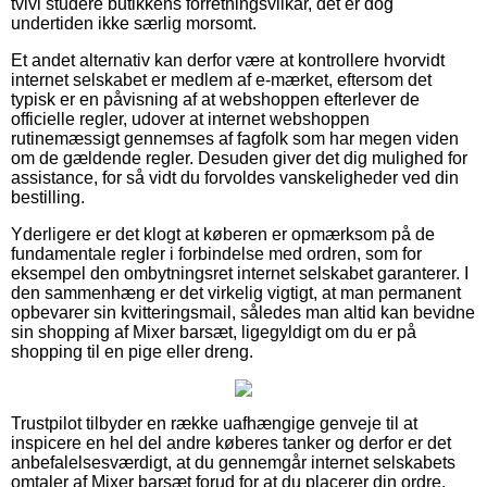
tvivl studere butikkens forretningsvilkår, det er dog
undertiden ikke særlig morsomt.
Et andet alternativ kan derfor være at kontrollere hvorvidt
internet selskabet er medlem af e-mærket, eftersom det
typisk er en påvisning af at webshoppen efterlever de
officielle regler, udover at internet webshoppen
rutinemæssigt gennemses af fagfolk som har megen viden
om de gældende regler. Desuden giver det dig mulighed for
assistance, for så vidt du forvoldes vanskeligheder ved din
bestilling.
Yderligere er det klogt at køberen er opmærksom på de
fundamentale regler i forbindelse med ordren, som for
eksempel den ombytningsret internet selskabet garanterer. I
den sammenhæng er det virkelig vigtigt, at man permanent
opbevarer sin kvitteringsmail, således man altid kan bevidne
sin shopping af Mixer barsæt, ligegyldigt om du er på
shopping til en pige eller dreng.
Trustpilot tilbyder en række uafhængige genveje til at
inspicere en hel del andre køberes tanker og derfor er det
anbefalelsesværdigt, at du gennemgår internet selskabets
omtaler af Mixer barsæt forud for at du placerer din ordre.