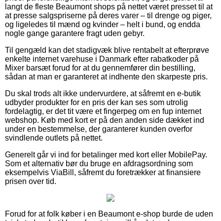
langt de fleste Beaumont shops på nettet været presset til at
at presse salgspriserne på deres varer – til drenge og piger,
og ligeledes til mænd og kvinder – helt i bund, og endda
nogle gange garantere fragt uden gebyr.
Til gengæld kan det stadigvæk blive rentabelt at efterprøve
enkelte internet varehuse i Danmark efter rabatkoder på
Mixer barsæt forud for at du gennemfører din bestilling,
sådan at man er garanteret at indhente den skarpeste pris.
Du skal trods alt ikke undervurdere, at såfremt en e-butik
udbyder produkter for en pris der kan ses som utrolig
fordelagtig, er det tit være et fingerpeg om en fup internet
webshop. Køb med kort er på den anden side dækket ind
under en bestemmelse, der garanterer kunden overfor
svindlende outlets på nettet.
Generelt går vi ind for betalinger med kort eller MobilePay.
Som et alternativ bør du bruge en afdragsordning som
eksempelvis ViaBill, såfremt du foretrækker at finansiere
prisen over tid.
Forud for at folk køber i en Beaumont e-shop burde de uden