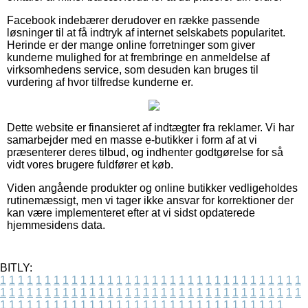
Facebook indebærer derudover en række passende
løsninger til at få indtryk af internet selskabets popularitet.
Herinde er der mange online forretninger som giver
kunderne mulighed for at frembringe en anmeldelse af
virksomhedens service, som desuden kan bruges til
vurdering af hvor tilfredse kunderne er.
Dette website er finansieret af indtægter fra reklamer. Vi har
samarbejder med en masse e-butikker i form af at vi
præsenterer deres tilbud, og indhenter godtgørelse for så
vidt vores brugere fuldfører et køb.
Viden angående produkter og online butikker vedligeholdes
rutinemæssigt, men vi tager ikke ansvar for korrektioner der
kan være implementeret efter at vi sidst opdaterede
hjemmesidens data.
BITLY:
1
1
1
1
1
1
1
1
1
1
1
1
1
1
1
1
1
1
1
1
1
1
1
1
1
1
1
1
1
1
1
1
1
1
1
1
1
1
1
1
1
1
1
1
1
1
1
1
1
1
1
1
1
1
1
1
1
1
1
1
1
1
1
1
1
1
1
1
1
1
1
1
1
1
1
1
1
1
1
1
1
1
1
1
1
1
1
1
1
1
1
1
1
1
1
1
1
1
1
1