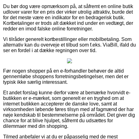
Du bør dog være opmærksom på, at såfremt en online butik
udlover varer for en pris der virker utrolig attraktiv, burde det
for det meste være en indikator for en bedragerisk butik.
Kortbetalinger er trods alt dækket ind under en vedtægt, der
redder en imod falske online forretninger.
Vi tilråder generelt kortbestillinger eller mobilbetaling. Som
alternativ kan du overveje et tilbud som f.eks. ViaBill, ifald du
ser en fordel i at dække regningen over tid.
Før nogen shopper på en e-forhandler behøver de altid
gennemløbe shoppens forretningsbetingelser, men det er
typisk ikke særlig interessant.
Et andet forslag kunne derfor være at bemærke hvorvidt e-
butikken er e-mærket, som generelt er en tryghed om at
internet butikken accepterer de danske love, samt at
virksomheden løbende føres tilsyn med af fagmænd der har
nøje kendskab til bestemmelserne på området. Det giver dig
chance for at blive hjulpet, såfremt du udsættes for
dilemmaer med din shopping.
Tilmed anbefaler vi at du er påpasselig med de mest