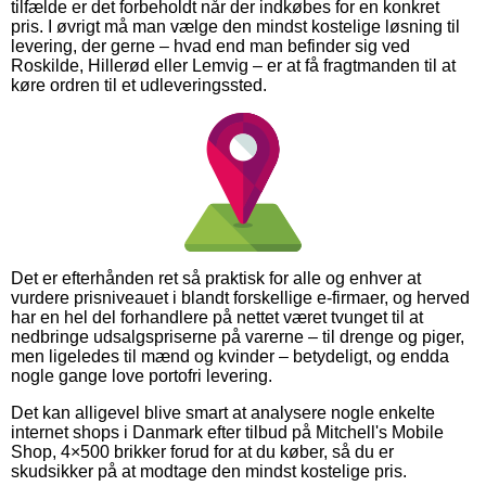
tilfælde er det forbeholdt når der indkøbes for en konkret
pris. I øvrigt må man vælge den mindst kostelige løsning til
levering, der gerne – hvad end man befinder sig ved
Roskilde, Hillerød eller Lemvig – er at få fragtmanden til at
køre ordren til et udleveringssted.
Det er efterhånden ret så praktisk for alle og enhver at
vurdere prisniveauet i blandt forskellige e-firmaer, og herved
har en hel del forhandlere på nettet været tvunget til at
nedbringe udsalgspriserne på varerne – til drenge og piger,
men ligeledes til mænd og kvinder – betydeligt, og endda
nogle gange love portofri levering.
Det kan alligevel blive smart at analysere nogle enkelte
internet shops i Danmark efter tilbud på Mitchell's Mobile
Shop, 4×500 brikker forud for at du køber, så du er
skudsikker på at modtage den mindst kostelige pris.