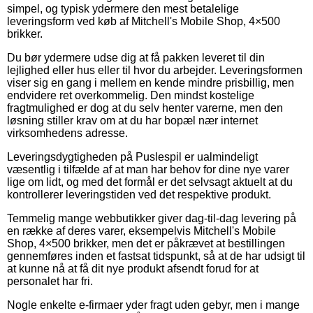
simpel, og typisk ydermere den mest betalelige
leveringsform ved køb af Mitchell's Mobile Shop, 4×500
brikker.
Du bør ydermere udse dig at få pakken leveret til din
lejlighed eller hus eller til hvor du arbejder. Leveringsformen
viser sig en gang i mellem en kende mindre prisbillig, men
endvidere ret overkommelig. Den mindst kostelige
fragtmulighed er dog at du selv henter varerne, men den
løsning stiller krav om at du har bopæl nær internet
virksomhedens adresse.
Leveringsdygtigheden på Puslespil er ualmindeligt
væsentlig i tilfælde af at man har behov for dine nye varer
lige om lidt, og med det formål er det selvsagt aktuelt at du
kontrollerer leveringstiden ved det respektive produkt.
Temmelig mange webbutikker giver dag-til-dag levering på
en række af deres varer, eksempelvis Mitchell's Mobile
Shop, 4×500 brikker, men det er påkrævet at bestillingen
gennemføres inden et fastsat tidspunkt, så at de har udsigt til
at kunne nå at få dit nye produkt afsendt forud for at
personalet har fri.
Nogle enkelte e-firmaer yder fragt uden gebyr, men i mange