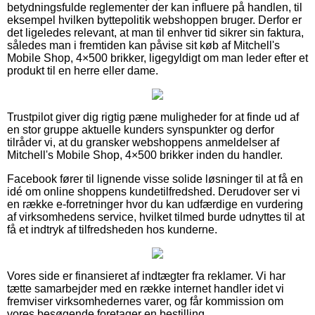
betydningsfulde reglementer der kan influere på handlen, til
eksempel hvilken byttepolitik webshoppen bruger. Derfor er
det ligeledes relevant, at man til enhver tid sikrer sin faktura,
således man i fremtiden kan påvise sit køb af Mitchell's
Mobile Shop, 4×500 brikker, ligegyldigt om man leder efter et
produkt til en herre eller dame.
Trustpilot giver dig rigtig pæne muligheder for at finde ud af
en stor gruppe aktuelle kunders synspunkter og derfor
tilråder vi, at du gransker webshoppens anmeldelser af
Mitchell's Mobile Shop, 4×500 brikker inden du handler.
Facebook fører til lignende visse solide løsninger til at få en
idé om online shoppens kundetilfredshed. Derudover ser vi
en række e-forretninger hvor du kan udfærdige en vurdering
af virksomhedens service, hvilket tilmed burde udnyttes til at
få et indtryk af tilfredsheden hos kunderne.
Vores side er finansieret af indtægter fra reklamer. Vi har
tætte samarbejder med en række internet handler idet vi
fremviser virksomhedernes varer, og får kommission om
vores besøgende foretager en bestilling.