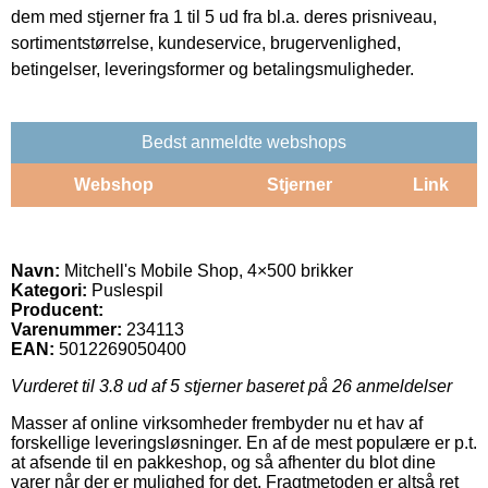
dem med stjerner fra 1 til 5 ud fra bl.a. deres prisniveau,
sortimentstørrelse, kundeservice, brugervenlighed,
betingelser, leveringsformer og betalingsmuligheder.
Bedst anmeldte webshops
Webshop
Stjerner
Link
Navn:
Mitchell's Mobile Shop, 4×500 brikker
Kategori:
Puslespil
Producent:
Varenummer:
234113
EAN:
5012269050400
Vurderet til
3.8
ud af 5 stjerner baseret på
26
anmeldelser
Masser af online virksomheder frembyder nu et hav af
forskellige leveringsløsninger. En af de mest populære er p.t.
at afsende til en pakkeshop, og så afhenter du blot dine
varer når der er mulighed for det. Fragtmetoden er altså ret