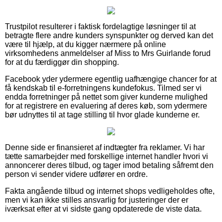
Trustpilot resulterer i faktisk fordelagtige løsninger til at
betragte flere andre kunders synspunkter og derved kan det
være til hjælp, at du kigger nærmere på online
virksomhedens anmeldelser af Miss to Mrs Guirlande forud
for at du færdiggør din shopping.
Facebook yder ydermere egentlig uafhængige chancer for at
få kendskab til e-forretningens kundefokus. Tilmed ser vi
endda forretninger på nettet som giver kunderne mulighed
for at registrere en evaluering af deres køb, som ydermere
bør udnyttes til at tage stilling til hvor glade kunderne er.
Denne side er finansieret af indtægter fra reklamer. Vi har
tætte samarbejder med forskellige internet handler hvori vi
annoncerer deres tilbud, og tager imod betaling såfremt den
person vi sender videre udfører en ordre.
Fakta angående tilbud og internet shops vedligeholdes ofte,
men vi kan ikke stilles ansvarlig for justeringer der er
iværksat efter at vi sidste gang opdaterede de viste data.