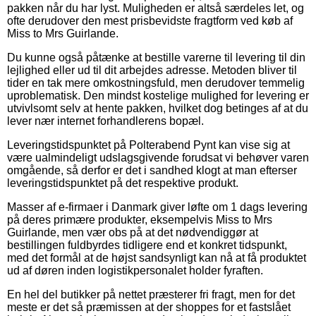
pakken når du har lyst. Muligheden er altså særdeles let, og
ofte derudover den mest prisbevidste fragtform ved køb af
Miss to Mrs Guirlande.
Du kunne også påtænke at bestille varerne til levering til din
lejlighed eller ud til dit arbejdes adresse. Metoden bliver til
tider en tak mere omkostningsfuld, men derudover temmelig
uproblematisk. Den mindst kostelige mulighed for levering er
utvivlsomt selv at hente pakken, hvilket dog betinges af at du
lever nær internet forhandlerens bopæl.
Leveringstidspunktet på Polterabend Pynt kan vise sig at
være ualmindeligt udslagsgivende forudsat vi behøver varen
omgående, så derfor er det i sandhed klogt at man efterser
leveringstidspunktet på det respektive produkt.
Masser af e-firmaer i Danmark giver løfte om 1 dags levering
på deres primære produkter, eksempelvis Miss to Mrs
Guirlande, men vær obs på at det nødvendiggør at
bestillingen fuldbyrdes tidligere end et konkret tidspunkt,
med det formål at de højst sandsynligt kan nå at få produktet
ud af døren inden logistikpersonalet holder fyraften.
En hel del butikker på nettet præsterer fri fragt, men for det
meste er det så præmissen at der shoppes for et fastslået