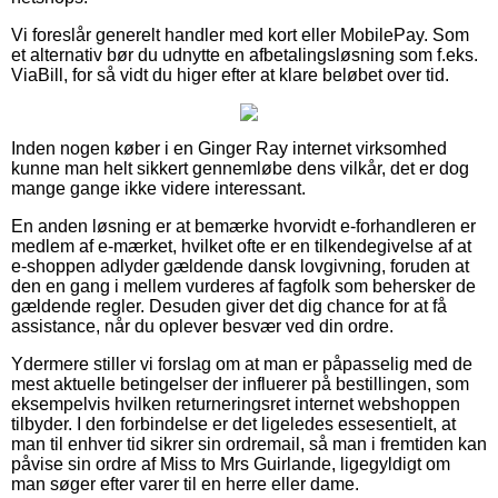
Vi foreslår generelt handler med kort eller MobilePay. Som
et alternativ bør du udnytte en afbetalingsløsning som f.eks.
ViaBill, for så vidt du higer efter at klare beløbet over tid.
Inden nogen køber i en Ginger Ray internet virksomhed
kunne man helt sikkert gennemløbe dens vilkår, det er dog
mange gange ikke videre interessant.
En anden løsning er at bemærke hvorvidt e-forhandleren er
medlem af e-mærket, hvilket ofte er en tilkendegivelse af at
e-shoppen adlyder gældende dansk lovgivning, foruden at
den en gang i mellem vurderes af fagfolk som behersker de
gældende regler. Desuden giver det dig chance for at få
assistance, når du oplever besvær ved din ordre.
Ydermere stiller vi forslag om at man er påpasselig med de
mest aktuelle betingelser der influerer på bestillingen, som
eksempelvis hvilken returneringsret internet webshoppen
tilbyder. I den forbindelse er det ligeledes essesentielt, at
man til enhver tid sikrer sin ordremail, så man i fremtiden kan
påvise sin ordre af Miss to Mrs Guirlande, ligegyldigt om
man søger efter varer til en herre eller dame.