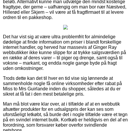
beløb. Alternativt kunne man udvælge den mindst kostelige
fragttype, der gerne – uafhængig om man bor nær Næstved,
Hillerød eller Skjern – vil være at få fragtfirmaet til at levere
ordren til en pakkeshop.
Det har vist sig at være ultra problemfrit for almindelige
dødelige at finde information om priser i blandt forskellige
internet handler, og herved har massevis af Ginger Ray
webbutikker ikke kunne slippe for at trykke salgsværdien på
en række af deres varer – til piger og drenge, samt også til
voksne – markant, og endda nogle gange byde på fragt
uden omkostninger.
Trods dette kan det til hver en tid vise sig lønnende at
sammenholde nogle få online virksomheder efter rabat på
Miss to Mrs Guirlande inden du shopper, således at du er
sikret at få fat i den mest betalelige pris.
Man må blot være klar over, at i tilfælde af at en webbutik
afsætter produkter for en udsalgspris der kan ses som
uforståeligt letkøbt, så burde det i nogle tilfælde være et tegn
på en svindel internet butik. Kortkøb er heldigvis en del af en
forordning, som forsvarer køber overfor svindlende
netshops.