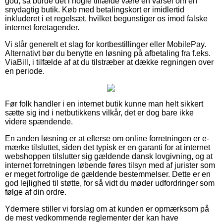
god, så burde det i nogle tilfælde være en varsel om en
snydagtig butik. Køb med betalingskort er imidlertid
inkluderet i et regelsæt, hvilket begunstiger os imod falske
internet foretagender.
Vi slår generelt et slag for kortbestillinger eller MobilePay.
Alternativt bør du benytte en løsning på afbetaling fra f.eks.
ViaBill, i tilfælde af at du tilstræber at dække regningen over
en periode.
Før folk handler i en internet butik kunne man helt sikkert
sætte sig ind i netbutikkens vilkår, det er dog bare ikke
videre spændende.
En anden løsning er at efterse om online forretningen er e-
mærke tilsluttet, siden det typisk er en garanti for at internet
webshoppen tilslutter sig gældende dansk lovgivning, og at
internet forretningen løbende føres tilsyn med af jurister som
er meget fortrolige de gældende bestemmelser. Dette er en
god lejlighed til støtte, for så vidt du møder udfordringer som
følge af din ordre.
Ydermere stiller vi forslag om at kunden er opmærksom på
de mest vedkommende reglementer der kan have