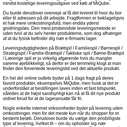
mindst kostelige leveringsudgave ved køb af MiQube.
Du burde derudover overveje at få det leveret til hvor du bor
eller til adressen på dit arbejde. Fragtformen er beklageligvis
et hak mere omkostningsfuld, men endda yderst
gnidningsløs. Den mest prisbevidste leveringsmetode er
uden tvivl at du selv henter produkterne, som dog afhænger
af at du fysisk befinder dig nær e-firmaets lager.
Leveringsdygtigheden på Brætspil / Familiespil / Børnespil /
Strategispil / Familie-Brætspil / Taktiske spil / Børne-Brætspil
/ Lærerige spil er jo virkelig afgørende hvis du mangler
varerne øjeblikkeligt, så derfor er det temmelig klogt at man
finder den forventede leveringstid ved det aktuelle produkt.
En hel del online outlets byder på 1 dags fragt på deres
favorit produkter, eksempelvis MiQube, men husk at det er
underforstået at bestillingen laves inden et fast tidspunkt,
således at de højst sandsynligt kan nå at få dit nye produkt
ordnet forud for at de lageransatte får fri.
Nogle enkelte internet virksomheder byder på levering uden
omkostninger, men for det meste kun når du shopper for et
bestemt beløb. Derudover burde du vælge den prisbilligste
type af levering, hvilket tit – om du opholder sig nær