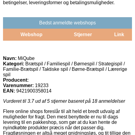
betingelser, leveringsformer og betalingsmuligheder.
Bedst anmeldte webshops
Webshop
Stjerner
Link
Navn:
MiQube
Kategori:
Brætspil / Familiespil / Børnespil / Strategispil /
Familie-Brætspil / Taktiske spil / Børne-Brætspil / Lærerige
spil
Producent:
Varenummer:
19233
EAN:
9421900358014
Vurderet til
3.7
ud af 5 stjerner baseret på
18
anmeldelser
Flere online shops foreslår til alt held et bredt udvalg af
muligheder for fragt. Den mest benyttede er nu til dags
levering til en pakkeshop, som gør at du kan hente de
nyindkøbte produkter præcis når det passer dig.
Fragtløsningen er altså meget gnidningsløs, og tit tillige den