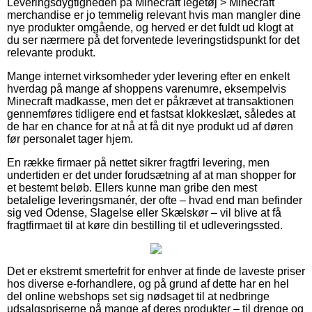
Leveringsdygtigheden på Minecraft legetøj > Minecraft
merchandise er jo temmelig relevant hvis man mangler dine
nye produkter omgående, og herved er det fuldt ud klogt at
du ser nærmere på det forventede leveringstidspunkt for det
relevante produkt.
Mange internet virksomheder yder levering efter en enkelt
hverdag på mange af shoppens varenumre, eksempelvis
Minecraft madkasse, men det er påkrævet at transaktionen
gennemføres tidligere end et fastsat klokkeslæt, således at
de har en chance for at nå at få dit nye produkt ud af døren
før personalet tager hjem.
En række firmaer på nettet sikrer fragtfri levering, men
undertiden er det under forudsætning af at man shopper for
et bestemt beløb. Ellers kunne man gribe den mest
betalelige leveringsmanér, der ofte – hvad end man befinder
sig ved Odense, Slagelse eller Skælskør – vil blive at få
fragtfirmaet til at køre din bestilling til et udleveringssted.
Det er ekstremt smertefrit for enhver at finde de laveste priser
hos diverse e-forhandlere, og på grund af dette har en hel
del online webshops set sig nødsaget til at nedbringe
udsalgspriserne på mange af deres produkter – til drenge og