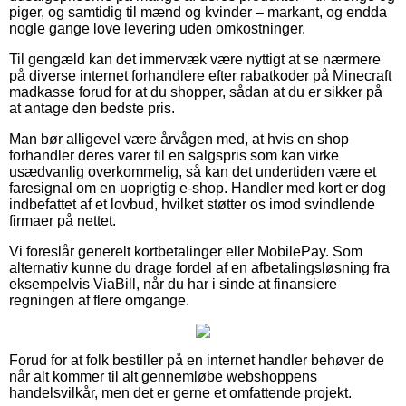
piger, og samtidig til mænd og kvinder – markant, og endda
nogle gange love levering uden omkostninger.
Til gengæld kan det immervæk være nyttigt at se nærmere
på diverse internet forhandlere efter rabatkoder på Minecraft
madkasse forud for at du shopper, sådan at du er sikker på
at antage den bedste pris.
Man bør alligevel være årvågen med, at hvis en shop
forhandler deres varer til en salgspris som kan virke
usædvanlig overkommelig, så kan det undertiden være et
faresignal om en uoprigtig e-shop. Handler med kort er dog
indbefattet af et lovbud, hvilket støtter os imod svindlende
firmaer på nettet.
Vi foreslår generelt kortbetalinger eller MobilePay. Som
alternativ kunne du drage fordel af en afbetalingsløsning fra
eksempelvis ViaBill, når du har i sinde at finansiere
regningen af flere omgange.
Forud for at folk bestiller på en internet handler behøver de
når alt kommer til alt gennemløbe webshoppens
handelsvilkår, men det er gerne et omfattende projekt.