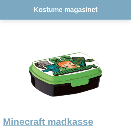
Kostume magasinet
Minecraft madkasse