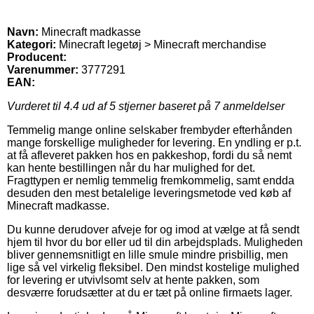
Navn:
Minecraft madkasse
Kategori:
Minecraft legetøj > Minecraft merchandise
Producent:
Varenummer:
3777291
EAN:
Vurderet til
4.4
ud af 5 stjerner baseret på
7
anmeldelser
Temmelig mange online selskaber frembyder efterhånden
mange forskellige muligheder for levering. En yndling er p.t.
at få afleveret pakken hos en pakkeshop, fordi du så nemt
kan hente bestillingen når du har mulighed for det.
Fragttypen er nemlig temmelig fremkommelig, samt endda
desuden den mest betalelige leveringsmetode ved køb af
Minecraft madkasse.
Du kunne derudover afveje for og imod at vælge at få sendt
hjem til hvor du bor eller ud til din arbejdsplads. Muligheden
bliver gennemsnitligt en lille smule mindre prisbillig, men
lige så vel virkelig fleksibel. Den mindst kostelige mulighed
for levering er utvivlsomt selv at hente pakken, som
desværre forudsætter at du er tæt på online firmaets lager.