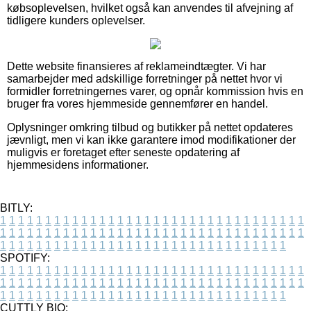
købsoplevelsen, hvilket også kan anvendes til afvejning af
tidligere kunders oplevelser.
Dette website finansieres af reklameindtægter. Vi har
samarbejder med adskillige forretninger på nettet hvor vi
formidler forretningernes varer, og opnår kommission hvis en
bruger fra vores hjemmeside gennemfører en handel.
Oplysninger omkring tilbud og butikker på nettet opdateres
jævnligt, men vi kan ikke garantere imod modifikationer der
muligvis er foretaget efter seneste opdatering af
hjemmesidens informationer.
BITLY:
1
1
1
1
1
1
1
1
1
1
1
1
1
1
1
1
1
1
1
1
1
1
1
1
1
1
1
1
1
1
1
1
1
1
1
1
1
1
1
1
1
1
1
1
1
1
1
1
1
1
1
1
1
1
1
1
1
1
1
1
1
1
1
1
1
1
1
1
1
1
1
1
1
1
1
1
1
1
1
1
1
1
1
1
1
1
1
1
1
1
1
1
1
1
1
1
1
1
1
1
SPOTIFY:
1
1
1
1
1
1
1
1
1
1
1
1
1
1
1
1
1
1
1
1
1
1
1
1
1
1
1
1
1
1
1
1
1
1
1
1
1
1
1
1
1
1
1
1
1
1
1
1
1
1
1
1
1
1
1
1
1
1
1
1
1
1
1
1
1
1
1
1
1
1
1
1
1
1
1
1
1
1
1
1
1
1
1
1
1
1
1
1
1
1
1
1
1
1
1
1
1
1
1
1
CUTTLY BIO: