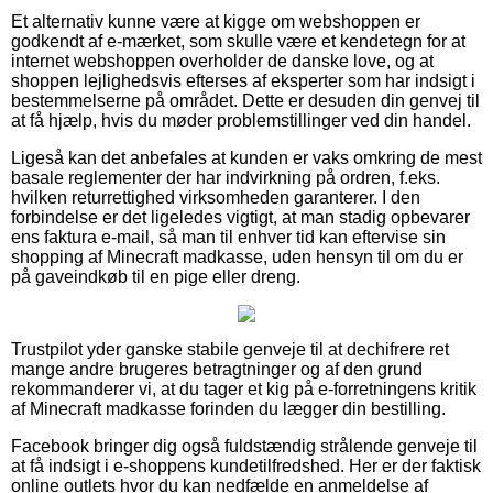
Et alternativ kunne være at kigge om webshoppen er
godkendt af e-mærket, som skulle være et kendetegn for at
internet webshoppen overholder de danske love, og at
shoppen lejlighedsvis efterses af eksperter som har indsigt i
bestemmelserne på området. Dette er desuden din genvej til
at få hjælp, hvis du møder problemstillinger ved din handel.
Ligeså kan det anbefales at kunden er vaks omkring de mest
basale reglementer der har indvirkning på ordren, f.eks.
hvilken returrettighed virksomheden garanterer. I den
forbindelse er det ligeledes vigtigt, at man stadig opbevarer
ens faktura e-mail, så man til enhver tid kan eftervise sin
shopping af Minecraft madkasse, uden hensyn til om du er
på gaveindkøb til en pige eller dreng.
Trustpilot yder ganske stabile genveje til at dechifrere ret
mange andre brugeres betragtninger og af den grund
rekommanderer vi, at du tager et kig på e-forretningens kritik
af Minecraft madkasse forinden du lægger din bestilling.
Facebook bringer dig også fuldstændig strålende genveje til
at få indsigt i e-shoppens kundetilfredshed. Her er der faktisk
online outlets hvor du kan nedfælde en anmeldelse af