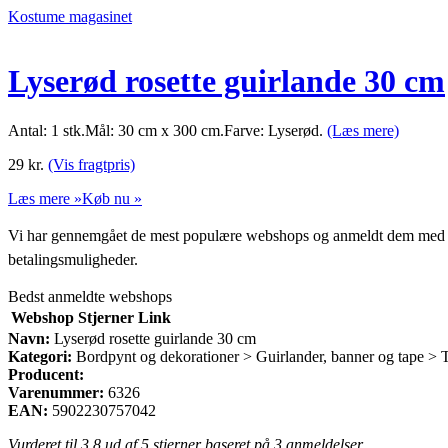
Kostume magasinet
Lyserød rosette guirlande 30 cm
Antal: 1 stk.Mål: 30 cm x 300 cm.Farve: Lyserød.
(Læs mere)
29
kr.
(Vis fragtpris)
Læs mere »
Køb nu »
Vi har gennemgået de mest populære webshops og anmeldt dem med stjern
betalingsmuligheder.
Bedst anmeldte webshops
Webshop
Stjerner
Link
Navn:
Lyserød rosette guirlande 30 cm
Kategori:
Bordpynt og dekorationer > Guirlander, banner og tape > 
Producent:
Varenummer:
6326
EAN:
5902230757042
Vurderet til
3.8
ud af 5 stjerner baseret på
3
anmeldelser