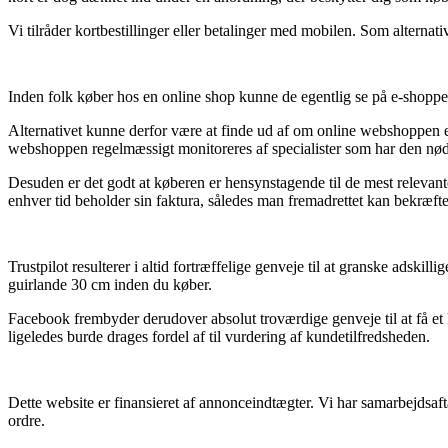
Vi tilråder kortbestillinger eller betalinger med mobilen. Som alternat
Inden folk køber hos en online shop kunne de egentlig se på e-shoppe
Alternativet kunne derfor være at finde ud af om online webshoppen er
webshoppen regelmæssigt monitoreres af specialister som har den nø
Desuden er det godt at køberen er hensynstagende til de mest relevante be
enhver tid beholder sin faktura, således man fremadrettet kan bekræft
Trustpilot resulterer i altid fortræffelige genveje til at granske adski
guirlande 30 cm inden du køber.
Facebook frembyder derudover absolut troværdige genveje til at få et k
ligeledes burde drages fordel af til vurdering af kundetilfredsheden.
Dette website er finansieret af annonceindtægter. Vi har samarbejdsaft
ordre.