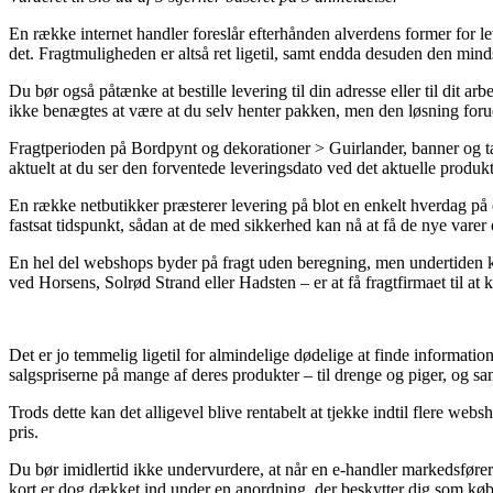
En række internet handler foreslår efterhånden alverdens former for lev
det. Fragtmuligheden er altså ret ligetil, samt endda desuden den mind
Du bør også påtænke at bestille levering til din adresse eller til dit 
ikke benægtes at være at du selv henter pakken, men den løsning foruds
Fragtperioden på Bordpynt og dekorationer > Guirlander, banner og tape
aktuelt at du ser den forventede leveringsdato ved det aktuelle produkt
En række netbutikker præsterer levering på blot en enkelt hverdag p
fastsat tidspunkt, sådan at de med sikkerhed kan nå at få de nye vare
En hel del webshops byder på fragt uden beregning, men undertiden ku
ved Horsens, Solrød Strand eller Hadsten – er at få fragtfirmaet til at
Det er jo temmelig ligetil for almindelige dødelige at finde informati
salgspriserne på mange af deres produkter – til drenge og piger, og s
Trods dette kan det alligevel blive rentabelt at tjekke indtil flere we
pris.
Du bør imidlertid ikke undervurdere, at når en e-handler markedsfører 
kort er dog dækket ind under en anordning, der beskytter dig som købe