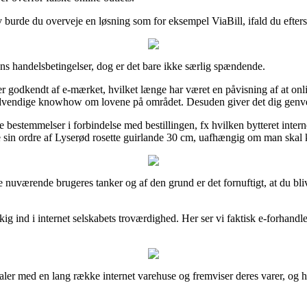
iv burde du overveje en løsning som for eksempel ViaBill, ifald du efter
ns handelsbetingelser, dog er det bare ikke særlig spændende.
 godkendt af e-mærket, hvilket længe har været en påvisning af at onli
dvendige knowhow om lovene på området. Desuden giver det dig genvej
stemmelser i forbindelse med bestillingen, fx hvilken bytteret internet se
e sin ordre af Lyserød rosette guirlande 30 cm, uafhængig om man skal k
llige nuværende brugeres tanker og af den grund er det fornuftigt, at du 
ig ind i internet selskabets troværdighed. Her ser vi faktisk e-forhandl
aler med en lang række internet varehuse og fremviser deres varer, og h