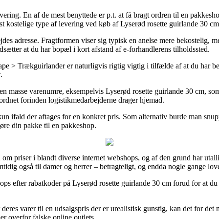
ering. En af de mest benyttede er p.t. at få bragt ordren til en pakkesh
st kostelige type af levering ved køb af Lyserød rosette guirlande 30 cm
arbejdes adresse. Fragtformen viser sig typisk en anelse mere bekostelig,
ætter at du har bopæl i kort afstand af e-forhandlerens tilholdssted.
 > Trækguirlander er naturligvis rigtig vigtig i tilfælde af at du har be
.
å en masse varenumre, eksempelvis Lyserød rosette guirlande 30 cm, so
r ordnet forinden logistikmedarbejderne drager hjemad.
n ifald der aftages for en konkret pris. Som alternativ burde man snup
 køre din pakke til en pakkeshop.
on om priser i blandt diverse internet webshops, og af den grund har uta
amtidig også til damer og herrer – betragteligt, og endda nogle gange lo
bshops efter rabatkoder på Lyserød rosette guirlande 30 cm forud for at d
deres varer til en udsalgspris der er urealistisk gunstig, kan det for d
r overfor falske online outlets.