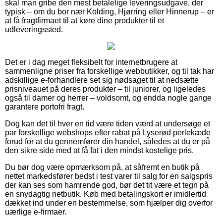
skal man gribe den mest betalelige leveringsudgave, der
typisk – om du bor nær Kolding, Hjørring eller Hinnerup – er
at få fragtfirmaet til at køre dine produkter til et
udleveringssted.
Det er i dag meget fleksibelt for internetbrugere at
sammenligne priser fra forskellige webbutikker, og til tak har
adskillige e-forhandlere set sig nødsaget til at nedsætte
prisniveauet på deres produkter – til juniorer, og ligeledes
også til damer og herrer – voldsomt, og endda nogle gange
garantere portofri fragt.
Dog kan det til hver en tid være tiden værd at undersøge et
par forskellige webshops efter rabat på Lyserød perlekæde
forud for at du gennemfører din handel, således at du er på
den sikre side med at få fat i den mindst kostelige pris.
Du bør dog være opmærksom på, at såfremt en butik på
nettet markedsfører bedst i test varer til salg for en salgspris
der kan ses som hamrende god, bør det tit være et tegn på
en snydagtig netbutik. Køb med betalingskort er imidlertid
dækket ind under en bestemmelse, som hjælper dig overfor
uærlige e-firmaer.