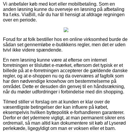
Vi anbefaler køb med kort eller mobilbetaling. Som en
anden løsning kunne du overveje en løsning på afbetaling
fra f.eks. ViaBill, når du har til hensigt at afdrage regningen
over en periode.
Forud for at folk bestiller hos en online virksomhed burde de
sådan set gennemløbe e-butikkens regler, men det er uden
tvivl ikke videre spændende.
En nem løsning kunne være at efterse om internet
forretningen er tilsluttet e-mærket, eftersom det typisk er et
billede på at e-forretningen accepterer de gældende danske
regler, og at e-shoppen nu og da overværes af fagfolk som
har den nødvendige knowhow om bestemmelserne på
området. Dette er desuden din genvej til en håndsrækning,
når du møder udfordringer i forbindelse med din shopping.
Tilmed stiller vi forslag om at kunden er klar over de
væsentligste betingelser der kan influere på købet,
eksempelvis hvilken byttepolitik e-forhandleren garanterer.
Derfor er det ydermere vigtigt, at man permanent sikrer ens
ordremail, så man altid kan dokumentere sit køb af Lyserød
perlekæde, ligegyldigt om man er voksen eller et barn.