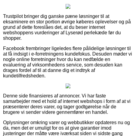
Trustpilot bringer dig ganske pæne løsninger til at
eksaminere en stor portion øvrige køberes oplevelser og på
grund af dette foreslåes det, at du beser internet
webshoppens vurderinger af Lyserød perlekæde før du
shopper.
Facebook frembringer ligeledes flere pålidelige løsninger til
at få indsigt i e-forretningens kundefokus. Desuden møder vi
nogle online forretninger hvor du kan nedfælde en
evaluering af virksomhedens service, som desuden kan
drages fordel af til at danne dig et indtryk af
kundetilfredsheden.
Denne side finansieres af annoncer. Vi har faste
samarbejder med et hold af internet webshops i form af at vi
præsenterer deres varer, og tager godtgørelse når de
brugere vi sender videre gennemfører en handel.
Oplysninger omkring varer og webbutikker opdateres nu og
da, men det er umuligt for os at give garantier imod
justeringer der måtte være iværksat siden vi sidste gang