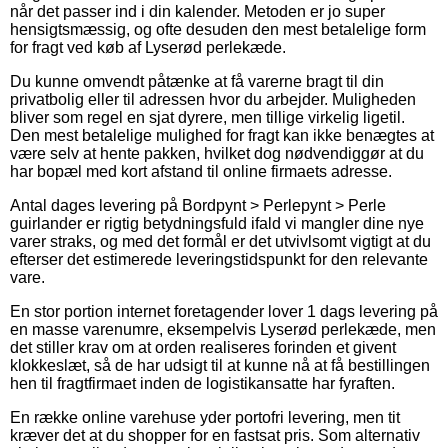
når det passer ind i din kalender. Metoden er jo super
hensigtsmæssig, og ofte desuden den mest betalelige form
for fragt ved køb af Lyserød perlekæde.
Du kunne omvendt påtænke at få varerne bragt til din
privatbolig eller til adressen hvor du arbejder. Muligheden
bliver som regel en sjat dyrere, men tillige virkelig ligetil.
Den mest betalelige mulighed for fragt kan ikke benægtes at
være selv at hente pakken, hvilket dog nødvendiggør at du
har bopæl med kort afstand til online firmaets adresse.
Antal dages levering på Bordpynt > Perlepynt > Perle
guirlander er rigtig betydningsfuld ifald vi mangler dine nye
varer straks, og med det formål er det utvivlsomt vigtigt at du
efterser det estimerede leveringstidspunkt for den relevante
vare.
En stor portion internet foretagender lover 1 dags levering på
en masse varenumre, eksempelvis Lyserød perlekæde, men
det stiller krav om at orden realiseres forinden et givent
klokkeslæt, så de har udsigt til at kunne nå at få bestillingen
hen til fragtfirmaet inden de logistikansatte har fyraften.
En række online varehuse yder portofri levering, men tit
kræver det at du shopper for en fastsat pris. Som alternativ