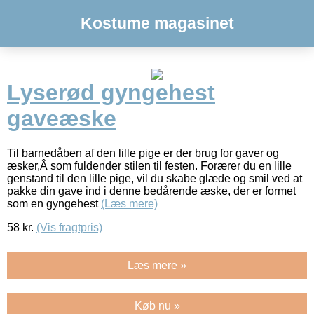
Kostume magasinet
Lyserød gyngehest
gaveæske
Til barnedåben af den lille pige er der brug for gaver og
æsker,Â som fuldender stilen til festen. Forærer du en lille
genstand til den lille pige, vil du skabe glæde og smil ved at
pakke din gave ind i denne bedårende æske, der er formet
som en gyngehest
(Læs mere)
58
kr.
(Vis fragtpris)
Læs mere »
Køb nu »