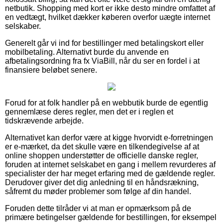
netbutik. Shopping med kort er ikke desto mindre omfattet af
en vedtægt, hvilket dækker køberen overfor uægte internet
selskaber.
Generelt går vi ind for bestillinger med betalingskort eller
mobilbetaling. Alternativt burde du anvende en
afbetalingsordning fra fx ViaBill, når du ser en fordel i at
finansiere beløbet senere.
Forud for at folk handler på en webbutik burde de egentlig
gennemlæse deres regler, men det er i reglen et
tidskrævende arbejde.
Alternativet kan derfor være at kigge hvorvidt e-forretningen
er e-mærket, da det skulle være en tilkendegivelse af at
online shoppen understøtter de officielle danske regler,
foruden at internet selskabet en gang i mellem revurderes af
specialister der har meget erfaring med de gældende regler.
Derudover giver det dig anledning til en håndsrækning,
såfremt du møder problemer som følge af din handel.
Foruden dette tilråder vi at man er opmærksom på de
primære betingelser gældende for bestillingen, for eksempel