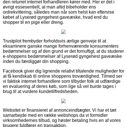
den returret internet forhandleren kører med. Her er det i
øvrigt essesentielt, at man altid bibeholder ens
ordrekvittering, således man når som helst kan eftervise
købet af Lyserød gyngehest gaveæske, hvad end du
shopper til en pige eller dreng.
Trustpilot frembyder forholdsvis ærlige genveje til at
eksaminere ganske mange forhenværende konsumenters
bedømmelser og af den grund er det fornuftigt, at du studerer
e-shoppens bedømmelser af Lyserød gyngehest gaveæske
inden du færdiggør din shopping.
Facebook giver dig lignende relativt tiltalende muligheder for
at få kendskab til online shoppens troværdighed. Tilmed ser
vi faktisk internet forhandlere som tilbyder folk at udfærdige
en evaluering af deres køb, som lige så vel burde tages i
brug til at vurdere kundetilfredsheden.
Websitet er finansieret af annonceindtægter. Vi har et tæt
samarbejde med en række webshops da vi formidler
virksomhedernes tilbud, og høster betaling hvis en af vores
brugere fuldfører en transaktion.