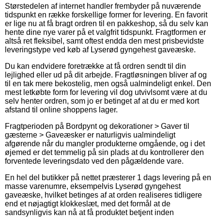
Størstedelen af internet handler frembyder på nuværende
tidspunkt en række forskellige former for levering. En favorit
er lige nu at få bragt ordren til en pakkeshop, så du selv kan
hente dine nye varer på et valgfrit tidspunkt. Fragtformen er
altså ret fleksibel, samt oftest endda den mest prisbevidste
leveringstype ved køb af Lyserød gyngehest gaveæske.
Du kan endvidere foretrække at få ordren sendt til din
lejlighed eller ud på dit arbejde. Fragtløsningen bliver af og
til en tak mere bekostelig, men også ualmindeligt enkel. Den
mest letkøbte form for levering vil dog utvivlsomt være at du
selv henter ordren, som jo er betinget af at du er med kort
afstand til online shoppens lager.
Fragtperioden på Bordpynt og dekorationer > Gaver til
gæsterne > Gaveæsker er naturligvis ualmindeligt
afgørende når du mangler produkterne omgående, og i det
øjemed er det temmelig på sin plads at du kontrollerer den
forventede leveringsdato ved den pågældende vare.
En hel del butikker på nettet præsterer 1 dags levering på en
masse varenumre, eksempelvis Lyserød gyngehest
gaveæske, hvilket betinges af at orden realiseres tidligere
end et nøjagtigt klokkeslæt, med det formål at de
sandsynligvis kan nå at få produktet betjent inden