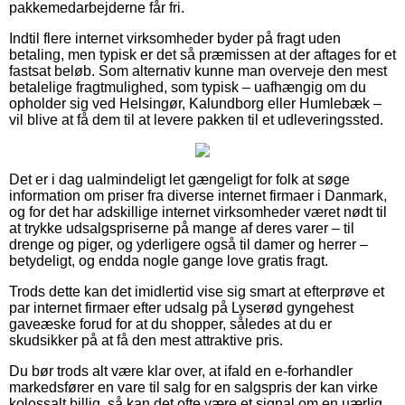
pakkemedarbejderne får fri.
Indtil flere internet virksomheder byder på fragt uden
betaling, men typisk er det så præmissen at der aftages for et
fastsat beløb. Som alternativ kunne man overveje den mest
betalelige fragtmulighed, som typisk – uafhængig om du
opholder sig ved Helsingør, Kalundborg eller Humlebæk –
vil blive at få dem til at levere pakken til et udleveringssted.
Det er i dag ualmindeligt let gængeligt for folk at søge
information om priser fra diverse internet firmaer i Danmark,
og for det har adskillige internet virksomheder været nødt til
at trykke udsalgspriserne på mange af deres varer – til
drenge og piger, og yderligere også til damer og herrer –
betydeligt, og endda nogle gange love gratis fragt.
Trods dette kan det imidlertid vise sig smart at efterprøve et
par internet firmaer efter udsalg på Lyserød gyngehest
gaveæske forud for at du shopper, således at du er
skudsikker på at få den mest attraktive pris.
Du bør trods alt være klar over, at ifald en e-forhandler
markedsfører en vare til salg for en salgspris der kan virke
kolossalt billig, så kan det ofte være et signal om en uærlig