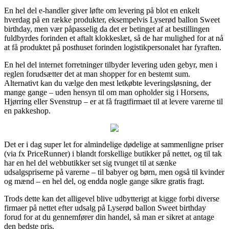
En hel del e-handler giver løfte om levering på blot en enkelt
hverdag på en række produkter, eksempelvis Lyserød ballon Sweet
birthday, men vær påpasselig da det er betinget af at bestillingen
fuldbyrdes forinden et aftalt klokkeslæt, så de har mulighed for at nå
at få produktet på posthuset forinden logistikpersonalet har fyraften.
En hel del internet forretninger tilbyder levering uden gebyr, men i
reglen forudsætter det at man shopper for en bestemt sum.
Alternativt kan du vælge den mest letkøbte leveringsløsning, der
mange gange – uden hensyn til om man opholder sig i Horsens,
Hjørring eller Svenstrup – er at få fragtfirmaet til at levere varerne til
en pakkeshop.
Det er i dag super let for almindelige dødelige at sammenligne priser
(via fx PriceRunner) i blandt forskellige butikker på nettet, og til tak
har en hel del webbutikker set sig tvunget til at sænke
udsalgspriserne på varerne – til babyer og børn, men også til kvinder
og mænd – en hel del, og endda nogle gange sikre gratis fragt.
Trods dette kan det alligevel blive udbytterigt at kigge forbi diverse
firmaer på nettet efter udsalg på Lyserød ballon Sweet birthday
forud for at du gennemfører din handel, så man er sikret at antage
den bedste pris.