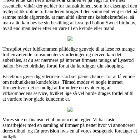
Tilsvarende kan det anbefales at kunden er på vagt for de mest
essentielle vilkår der gælder for transaktionen, som for eksempel den
byttepolitik online forhandleren bruger. I den sammenhæng er det på
samme måde afgørende, at man altid sikrer ens købsbekræftelse, så
man altid kan bevise sin bestilling af Lyserød ballon Sweet birthday,
hvad end man leder efter en vare til en kvinde eller mand.
Trustpilot yder fuldkommen pålidelige genveje til at læse ret mange
forhenværende konsumenters vurderinger og derved kan det
anbefales, at du ser nærmere på internet firmaets ratings af Lyserød
ballon Sweet birthday forud for at du færdiggør din shopping.
Facebook giver dig ydermere stort set pæne chancer for at få en idé
om netbutikkens kundefokus. Tilmed møder vi nogle internet
firmaer hvor det er muligt at formulere en evaluering af
virksomhedens service, hvilket lige så vel burde drages fordel af til
at vurdere hvor glade kunderne er.
Vores side er finansieret af annonceindtægter. Vi har faste
samarbejder med en samling af firmaer på nettet hvor vi annoncerer
deres tilbud, og får provision hvis en af vores besøgende foretager et
indkøb.