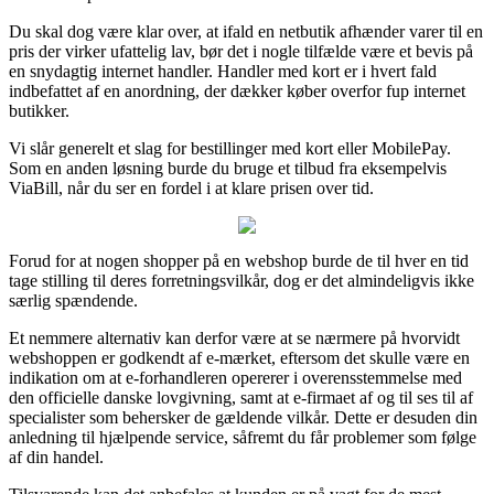
Du skal dog være klar over, at ifald en netbutik afhænder varer til en
pris der virker ufattelig lav, bør det i nogle tilfælde være et bevis på
en snydagtig internet handler. Handler med kort er i hvert fald
indbefattet af en anordning, der dækker køber overfor fup internet
butikker.
Vi slår generelt et slag for bestillinger med kort eller MobilePay.
Som en anden løsning burde du bruge et tilbud fra eksempelvis
ViaBill, når du ser en fordel i at klare prisen over tid.
Forud for at nogen shopper på en webshop burde de til hver en tid
tage stilling til deres forretningsvilkår, dog er det almindeligvis ikke
særlig spændende.
Et nemmere alternativ kan derfor være at se nærmere på hvorvidt
webshoppen er godkendt af e-mærket, eftersom det skulle være en
indikation om at e-forhandleren opererer i overensstemmelse med
den officielle danske lovgivning, samt at e-firmaet af og til ses til af
specialister som behersker de gældende vilkår. Dette er desuden din
anledning til hjælpende service, såfremt du får problemer som følge
af din handel.