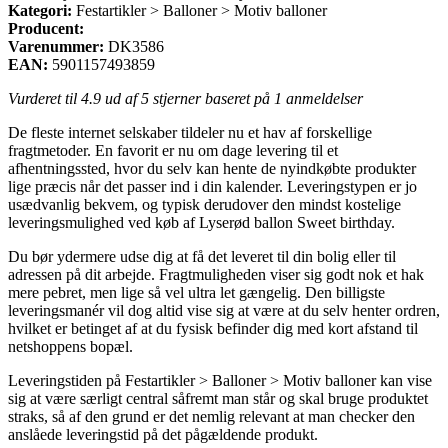
Kategori:
Festartikler > Balloner > Motiv balloner
Producent:
Varenummer:
DK3586
EAN:
5901157493859
Vurderet til
4.9
ud af 5 stjerner baseret på
1
anmeldelser
De fleste internet selskaber tildeler nu et hav af forskellige
fragtmetoder. En favorit er nu om dage levering til et
afhentningssted, hvor du selv kan hente de nyindkøbte produkter
lige præcis når det passer ind i din kalender. Leveringstypen er jo
usædvanlig bekvem, og typisk derudover den mindst kostelige
leveringsmulighed ved køb af Lyserød ballon Sweet birthday.
Du bør ydermere udse dig at få det leveret til din bolig eller til
adressen på dit arbejde. Fragtmuligheden viser sig godt nok et hak
mere pebret, men lige så vel ultra let gængelig. Den billigste
leveringsmanér vil dog altid vise sig at være at du selv henter ordren,
hvilket er betinget af at du fysisk befinder dig med kort afstand til
netshoppens bopæl.
Leveringstiden på Festartikler > Balloner > Motiv balloner kan vise
sig at være særligt central såfremt man står og skal bruge produktet
straks, så af den grund er det nemlig relevant at man checker den
anslåede leveringstid på det pågældende produkt.