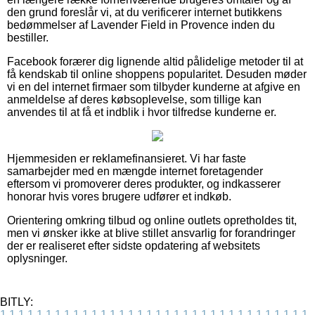
den grund foreslår vi, at du verificerer internet butikkens
bedømmelser af Lavender Field in Provence inden du
bestiller.
Facebook forærer dig lignende altid pålidelige metoder til at
få kendskab til online shoppens popularitet. Desuden møder
vi en del internet firmaer som tilbyder kunderne at afgive en
anmeldelse af deres købsoplevelse, som tillige kan
anvendes til at få et indblik i hvor tilfredse kunderne er.
Hjemmesiden er reklamefinansieret. Vi har faste
samarbejder med en mængde internet foretagender
eftersom vi promoverer deres produkter, og indkasserer
honorar hvis vores brugere udfører et indkøb.
Orientering omkring tilbud og online outlets opretholdes tit,
men vi ønsker ikke at blive stillet ansvarlig for forandringer
der er realiseret efter sidste opdatering af websitets
oplysninger.
BITLY:
1
1
1
1
1
1
1
1
1
1
1
1
1
1
1
1
1
1
1
1
1
1
1
1
1
1
1
1
1
1
1
1
1
1