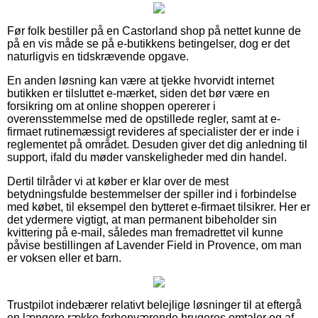
Før folk bestiller på en Castorland shop på nettet kunne de
på en vis måde se på e-butikkens betingelser, dog er det
naturligvis en tidskrævende opgave.
En anden løsning kan være at tjekke hvorvidt internet
butikken er tilsluttet e-mærket, siden det bør være en
forsikring om at online shoppen opererer i
overensstemmelse med de opstillede regler, samt at e-
firmaet rutinemæssigt revideres af specialister der er inde i
reglementet på området. Desuden giver det dig anledning til
support, ifald du møder vanskeligheder med din handel.
Dertil tilråder vi at køber er klar over de mest
betydningsfulde bestemmelser der spiller ind i forbindelse
med købet, til eksempel den bytteret e-firmaet tilsikrer. Her er
det ydermere vigtigt, at man permanent bibeholder sin
kvittering på e-mail, således man fremadrettet vil kunne
påvise bestillingen af Lavender Field in Provence, om man
er voksen eller et barn.
Trustpilot indebærer relativt belejlige løsninger til at eftergå
en længere række forhenværende brugeres omtaler og af