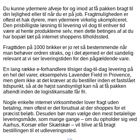
Du kunne ydermere afveje for og imod at få pakken bragt til
din lejlighed eller til når du er på job. Fragtmuligheden er
oftest et hak dyrere, men ydermere virkelig ukompliceret.
Den prisbilligste løsning til levering vil dog til enhver tid
være at hente produkterne selv, men dette betinges af at du
har bopæl tæt på internet shoppens tilholdssted.
Fragttiden på 1000 brikker er jo ret så bestemmende når
man behøver ordren straks, og i det øjemed er det sandelig
relevant at vi ser leveringstiden for den pågældende vare.
En lang række e-forhandlere tilsiger dag-til-dag levering på
en hel del varer, eksempelvis Lavender Field in Provence,
men glem ikke at det kræver at du bestiller inden et fastslået
tidspunkt, så at de højst sandsynligt kan nå at få pakken
afsendt inden de logistikansatte får fri.
Nogle enkelte internet virksomheder lover fragt uden
betaling, men oftest er det forudsat at der shoppes for et
præcist beløb. Desuden bør man vælge den mest betalelige
leveringsmåde, som mange gange – om du opholder sig ved
Aarhus, Korsør eller Skælskør – vil blive at få bragt
bestillingen til et udleveringssted.