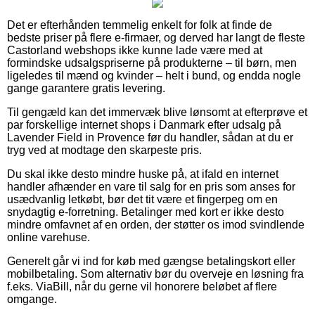
Det er efterhånden temmelig enkelt for folk at finde de
bedste priser på flere e-firmaer, og derved har langt de fleste
Castorland webshops ikke kunne lade være med at
formindske udsalgspriserne på produkterne – til børn, men
ligeledes til mænd og kvinder – helt i bund, og endda nogle
gange garantere gratis levering.
Til gengæld kan det immervæk blive lønsomt at efterprøve et
par forskellige internet shops i Danmark efter udsalg på
Lavender Field in Provence før du handler, sådan at du er
tryg ved at modtage den skarpeste pris.
Du skal ikke desto mindre huske på, at ifald en internet
handler afhænder en vare til salg for en pris som anses for
usædvanlig letkøbt, bør det tit være et fingerpeg om en
snydagtig e-forretning. Betalinger med kort er ikke desto
mindre omfavnet af en orden, der støtter os imod svindlende
online varehuse.
Generelt går vi ind for køb med gængse betalingskort eller
mobilbetaling. Som alternativ bør du overveje en løsning fra
f.eks. ViaBill, når du gerne vil honorere beløbet af flere
omgange.