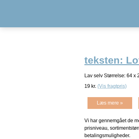
teksten: L
Lav selv Størrelse: 64 x
19
kr.
(Vis fragtpris)
Læs mere »
Vi har gennemgået de mes
prisniveau, sortimentstø
betalingsmuligheder.