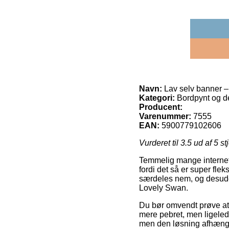
Navn:
Lav selv banner –
Kategori:
Bordpynt og de
Producent:
Varenummer:
7555
EAN:
5900779102606
Vurderet til
3.5
ud af 5 st
Temmelig mange internet 
fordi det så er super fle
særdeles nem, og desuden
Lovely Swan.
Du bør omvendt prøve at be
mere pebret, men ligeled
men den løsning afhænge