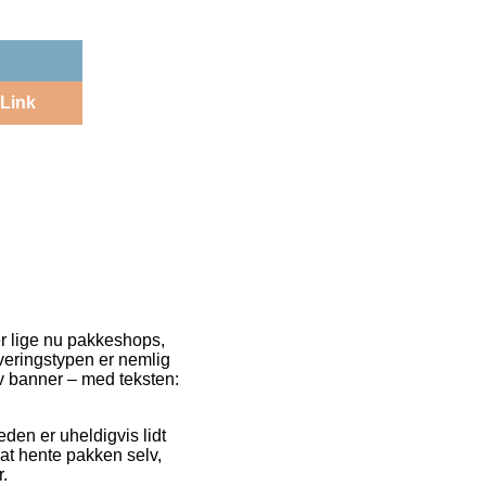
Link
er lige nu pakkeshops,
everingstypen er nemlig
v banner – med teksten:
eden er uheldigvis lidt
 at hente pakken selv,
.