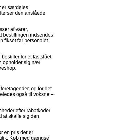
r er særdeles
efterser den anslåede
ser af varer,
t bestillingen indsendes
n fikset før personalet
stiller for et fastslået
n opholder sig nær
kkeshop.
 foretagender, og for det
geledes også til voksne –
mheder efter rabatkoder
 at skaffe sig den
 en pris der er
bbutik. Køb med gængse