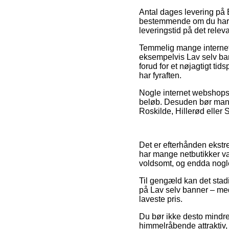
Antal dages levering på 
bestemmende om du har br
leveringstid på det relev
Temmelig mange internet
eksempelvis Lav selv ban
forud for et nøjagtigt tid
har fyraften.
Nogle internet webshops y
beløb. Desuden bør man 
Roskilde, Hillerød eller S
Det er efterhånden ekstrem
har mange netbutikker vær
voldsomt, og endda nogl
Til gengæld kan det stad
på Lav selv banner – med
laveste pris.
Du bør ikke desto mindre
himmelråbende attraktiv,