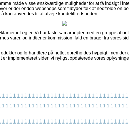
mme måde visse ønskværdige muligheder for at få indsigt i in
over er der endda webshops som tilbyder folk at nedfælde en 
 kan anvendes til at afveje kundetilfredsheden.
reklameindtægter. Vi har faste samarbejder med en gruppe af o
es varer, og indtjener kommission ifald en bruger fra vores sid
dukter og forhandlere på nettet opretholdes hyppigt, men der g
lt er implementeret siden vi nyligst opdaterede vores oplysninge
1
1
1
1
1
1
1
1
1
1
1
1
1
1
1
1
1
1
1
1
1
1
1
1
1
1
1
1
1
1
1
1
1
1
1
1
1
1
1
1
1
1
1
1
1
1
1
1
1
1
1
1
1
1
1
1
1
1
1
1
1
1
1
1
1
1
1
1
1
1
1
1
1
1
1
1
1
1
1
1
1
1
1
1
1
1
1
1
1
1
1
1
1
1
1
1
1
1
1
1
1
1
1
1
1