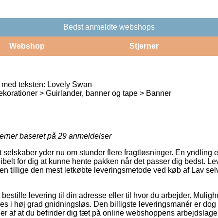
Bedst anmeldte webshops
Webshop
Stjerner
 med teksten: Lovely Swan
korationer > Guirlander, banner og tape > Banner
jerner baseret på
29
anmeldelser
selskaber yder nu om stunder flere fragtløsninger. En yndling 
ksibelt for dig at kunne hente pakken når det passer dig bedst. L
 tillige den mest letkøbte leveringsmetode ved køb af Lav sel
stille levering til din adresse eller til hvor du arbejder. Muligh
es i høj grad gnidningsløs. Den billigste leveringsmanér er dog
r af at du befinder dig tæt på online webshoppens arbejdslager