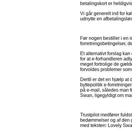
betalingskort er heldigv
Vi går generelt ind for 
udnytte en afbetalingsløs
Før nogen bestiller i en 
forretningsbetingelser, d
Et alternativt forslag ka
for at e-forhandleren adl
meget fortrolige de gæld
forvoldes problemer som 
Dertil er det en hjælp at
byttepolitik e-forretning
på e-mail, således man fr
Swan, ligegyldigt om man
Trustpilot medfører fuld
bedømmelser og af den gr
med teksten: Lovely Swan