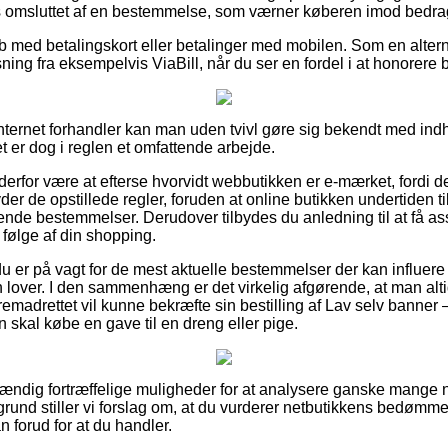
is omsluttet af en bestemmelse, som værner køberen imod bedra
køb med betalingskort eller betalinger med mobilen. Som en alte
ning fra eksempelvis ViaBill, når du ser en fordel i at honorere 
internet forhandler kan man uden tvivl gøre sig bekendt med ind
et er dog i reglen et omfattende arbejde.
n derfor være at efterse hvorvidt webbutikken er e-mærket, fordi d
yder de opstillede regler, foruden at online butikken undertiden
ende bestemmelser. Derudover tilbydes du anledning til at få as
følge af din shopping.
 du er på vagt for de mest aktuelle bestemmelser der kan influer
en lover. I den sammenhæng er det virkelig afgørende, at man alti
emadrettet vil kunne bekræfte sin bestilling af Lav selv banner
 skal købe en gave til en dreng eller pige.
stændig fortræffelige muligheder for at analysere ganske mang
und stiller vi forslag om, at du vurderer netbutikkens bedømme
 forud for at du handler.