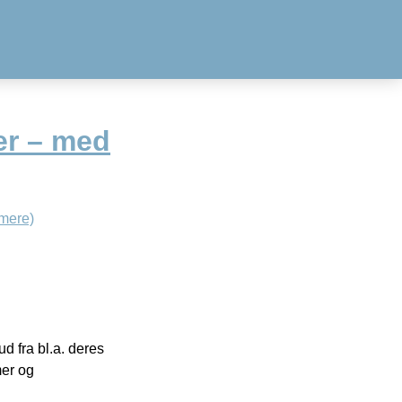
er – med
mere)
 fra bl.a. deres
mer og