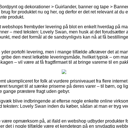
Bordpynt og dekorationer > Guirlander, banner og tape > Banne
ug for produktet nu og her, og derfor er det ret relevant at du 
ante produkt.
 webshops frembyder levering på blot en enkelt hverdag på mas
ner – med teksten: Lovely Swan, men husk at det forudsætter a
spunkt, med det formål at de sandsynligvis kan nå at få bestillinge
der portofri levering, men i mange tilfælde afkræver det at man be
gribe den mest letkøbte leveringsmåde, hvilket typisk – om ma
kagen – vil være at få fragtfirmaet til at bringe varerne til en pa
t ukompliceret for folk at vurdere prisniveauet fra flere internet
et tvunget til at sænke priserne på deres varer – til børn, og li
e gange præstere fragt uden gebyr.
igvæk blive indbringende at efterse nogle enkelte online virkso
 teksten: Lovely Swan inden du køber, sådan at man er tryg ved
 være opmærksom på, at ifald en webshop udbyder produkter for
 er det i nogle tilfælde være et kendetegn på en snydagtig we