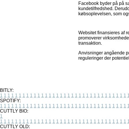
Facebook byder på på sa
kundetilfredshed. Derud
købsoplevelsen, som også
Websitet finansieres af 
promoverer virksomhedern
transaktion.
Anvisninger angående pro
reguleringer der potentie
BITLY:
1
1
1
1
1
1
1
1
1
1
1
1
1
1
1
1
1
1
1
1
1
1
1
1
1
1
1
1
1
1
1
1
1
1
SPOTIFY:
1
1
1
1
1
1
1
1
1
1
1
1
1
1
1
1
1
1
1
1
1
1
1
1
1
1
1
1
1
1
1
1
1
1
CUTTLY BIO:
1
1
1
1
1
1
1
1
1
1
1
1
1
1
1
1
1
1
1
1
1
1
1
1
1
1
1
1
1
1
1
1
1
1
1
CUTTLY OLD: