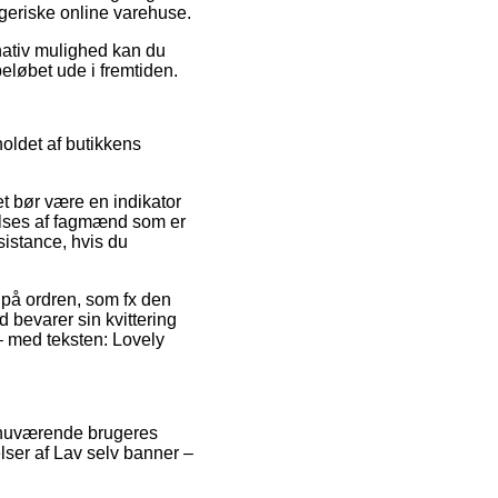
geriske online varehuse.
rnativ mulighed kan du
beløbet ude i fremtiden.
holdet af butikkens
et bør være en indikator
 tilses af fagmænd som er
sistance, hvis du
e på ordren, som fx den
d bevarer sin kvittering
 – med teksten: Lovely
e nuværende brugeres
lser af Lav selv banner –