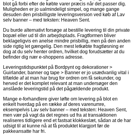
blot gå forbi efter de købte varer præcis når det passer dig.
Muligheden er jo ualmindeligt simpel, og mange gange
desuden den prisbilligste leveringsversion ved køb af Lav
selv banner – med teksten: Heaven Sent.
Du burde alternativt forsøge at bestille levering til din private
bopæl eller ud til din arbejdsplads. Fragtformen bliver
beklageligvis en anelse mindre prisbillig, men på den anden
side rigtig let gængelig. Den mest letkøbte fragtløsning er
dog at du selv henter ordren, hvilket dog forudsætter at du
befinder dig nær e-shoppens adresse.
Leveringstidspunktet på Bordpynt og dekorationer >
Guirlander, banner og tape > Banner er jo usædvanlig vital i
tilfælde af at man har brug for ordren om få sekunder, og
herved er det komplet relevant at man undersøger den
anslåede leveringstid på det pågældende produkt.
Mange e-forhandlere giver løfte om levering på blot en
enkelt hverdag på en række af deres varenumre,
eksempelvis Lav selv banner – med teksten: Heaven Sent,
men vær på vagt da det regnes ud fra at transaktionen
realiseres tidligere end et fastsat klokkeslæt, sådan at de har
udsigt til at kunne nå at få produktet klargjort før de
pakkeansatte har fri.