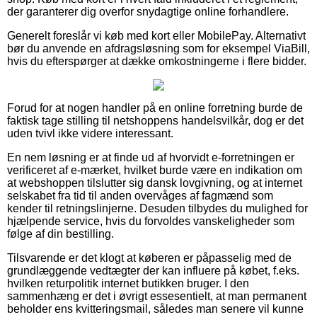
der garanterer dig overfor snydagtige online forhandlere.
Generelt foreslår vi køb med kort eller MobilePay. Alternativt
bør du anvende en afdragsløsning som for eksempel ViaBill,
hvis du efterspørger at dække omkostningerne i flere bidder.
Forud for at nogen handler på en online forretning burde de
faktisk tage stilling til netshoppens handelsvilkår, dog er det
uden tvivl ikke videre interessant.
En nem løsning er at finde ud af hvorvidt e-forretningen er
verificeret af e-mærket, hvilket burde være en indikation om
at webshoppen tilslutter sig dansk lovgivning, og at internet
selskabet fra tid til anden overvåges af fagmænd som
kender til retningslinjerne. Desuden tilbydes du mulighed for
hjælpende service, hvis du forvoldes vanskeligheder som
følge af din bestilling.
Tilsvarende er det klogt at køberen er påpasselig med de
grundlæggende vedtægter der kan influere på købet, f.eks.
hvilken returpolitik internet butikken bruger. I den
sammenhæng er det i øvrigt essesentielt, at man permanent
beholder ens kvitteringsmail, således man senere vil kunne