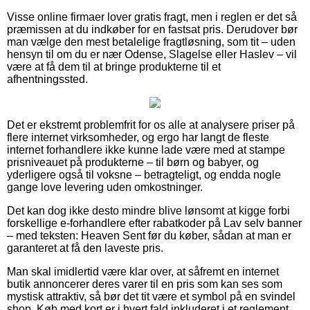
Visse online firmaer lover gratis fragt, men i reglen er det så
præmissen at du indkøber for en fastsat pris. Derudover bør
man vælge den mest betalelige fragtløsning, som tit – uden
hensyn til om du er nær Odense, Slagelse eller Haslev – vil
være at få dem til at bringe produkterne til et
afhentningssted.
Det er ekstremt problemfrit for os alle at analysere priser på
flere internet virksomheder, og ergo har langt de fleste
internet forhandlere ikke kunne lade være med at stampe
prisniveauet på produkterne – til børn og babyer, og
yderligere også til voksne – betragteligt, og endda nogle
gange love levering uden omkostninger.
Det kan dog ikke desto mindre blive lønsomt at kigge forbi
forskellige e-forhandlere efter rabatkoder på Lav selv banner
– med teksten: Heaven Sent før du køber, sådan at man er
garanteret at få den laveste pris.
Man skal imidlertid være klar over, at såfremt en internet
butik annoncerer deres varer til en pris som kan ses som
mystisk attraktiv, så bør det tit være et symbol på en svindel
shop. Køb med kort er i hvert fald inkluderet i et reglement,