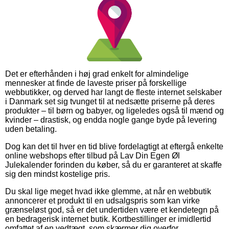
Det er efterhånden i høj grad enkelt for almindelige
mennesker at finde de laveste priser på forskellige
webbutikker, og derved har langt de fleste internet selskaber
i Danmark set sig tvunget til at nedsætte priserne på deres
produkter – til børn og babyer, og ligeledes også til mænd og
kvinder – drastisk, og endda nogle gange byde på levering
uden betaling.
Dog kan det til hver en tid blive fordelagtigt at eftergå enkelte
online webshops efter tilbud på Lav Din Egen Øl
Julekalender forinden du køber, så du er garanteret at skaffe
sig den mindst kostelige pris.
Du skal lige meget hvad ikke glemme, at når en webbutik
annoncerer et produkt til en udsalgspris som kan virke
grænseløst god, så er det undertiden være et kendetegn på
en bedragerisk internet butik. Kortbestillinger er imidlertid
omfattet af en vedtægt, som skærmer dig overfor