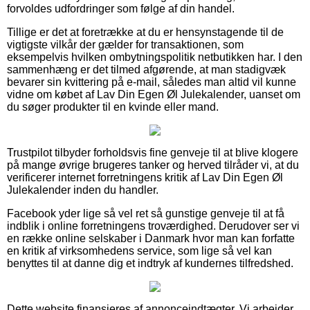
forvoldes udfordringer som følge af din handel.
Tillige er det at foretrække at du er hensynstagende til de
vigtigste vilkår der gælder for transaktionen, som
eksempelvis hvilken ombytningspolitik netbutikken har. I den
sammenhæng er det tilmed afgørende, at man stadigvæk
bevarer sin kvittering på e-mail, således man altid vil kunne
vidne om købet af Lav Din Egen Øl Julekalender, uanset om
du søger produkter til en kvinde eller mand.
Trustpilot tilbyder forholdsvis fine genveje til at blive klogere
på mange øvrige brugeres tanker og herved tilråder vi, at du
verificerer internet forretningens kritik af Lav Din Egen Øl
Julekalender inden du handler.
Facebook yder lige så vel ret så gunstige genveje til at få
indblik i online forretningens troværdighed. Derudover ser vi
en række online selskaber i Danmark hvor man kan forfatte
en kritik af virksomhedens service, som lige så vel kan
benyttes til at danne dig et indtryk af kundernes tilfredshed.
Dette website finansieres af annonceindtægter. Vi arbejder