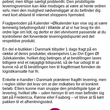
pebret, men tillige særligt problemfri. Den prisbilligste
leveringsversion kan ikke modsiges at være at hente ordren
selv, men den mulighed nødvendiggør at du befinder dig
med kort afstand til internet shoppens hjemsted.
Fragtperioden på Kalender >Ølkalender kan vise sig at være
temmelig betydningsfuld i tilfælde af at vi har brug for din
ordre lige om lidt, og derfor er det utvivlsomt passende at du
kontrollerer det forventede leveringstidspunkt ved det
respektive produkt.
En del e-butikker i Danmark tilbyder 1 dags fragt på en
række af deres produkter, eksempelvis Lav Din Egen Øl
Julekalender, hvilket dog betinges af at bestillingen laves
tidligere end et nøjagtigt tidspunkt, så de har udsigt til at
kunne nå at få bestillingen hen til fragtfirmaet forinden de
logistikansatte har fri.
Enkelte e-handler i Danmark præsterer fragtfri levering, men
i reglen stiller det krav om at der indkøbes for et konkret
beløb. Ellers kunne man snuppe den prisbilligste type af
levering, hvilket ofte – uden hensyn til om man befinder sig
tæt på Fredericia, Rønne eller Faaborg – vil blive at få kørt
pakken til et afhentningssted.