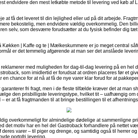
est endvidere den mest letkøbte metode til levering ved køb a
 at få det leveret til din lejlighed eller ud på dit arbejde. Frag
 mere bekostelig, men endvidere vældig overkommelig. Den bill
dren selv, som desværre forudsætter at du fysisk befinder dig tæt 
Køkken | Kaffe og te | Mælkeskummere er jo meget central såfr
 formål er det temmelig afgørende at man ser det anslåede leveri
t reklamerer med muligheden for dag-til-dag levering på en hel 
oback, som imidlertid er forudsat at ordren placeres før et gi
r en chance for at nå at få de nye varer klar forud for at pakkepe
er garanterer fri fragt, men i de fleste tilfælde kræver det at man s
ge den prisbilligste leveringstype, hvilket tit – uafhængig om 
 er at få fragtmanden til at bringe bestillingen til et afhentning
ldig overkommeligt for almindelige dødelige at sammenligne prise
ed det motiv har en hel del Gastroback forhandlere på nettet vær
deres varer – til piger og drenge, og samtidig også til herrer og
de portofri levering.