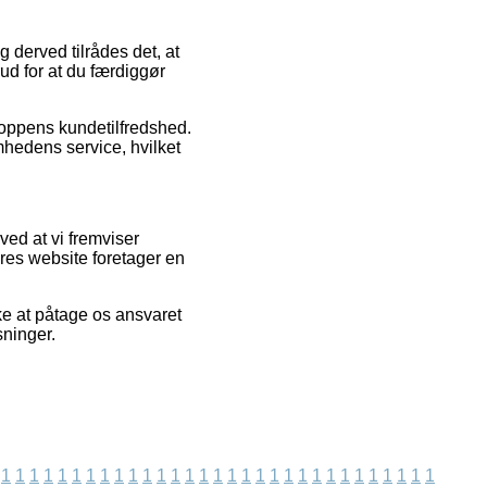
g derved tilrådes det, at
d for at du færdiggør
hoppens kundetilfredshed.
hedens service, hvilket
ved at vi fremviser
res website foretager en
ke at påtage os ansvaret
sninger.
1
1
1
1
1
1
1
1
1
1
1
1
1
1
1
1
1
1
1
1
1
1
1
1
1
1
1
1
1
1
1