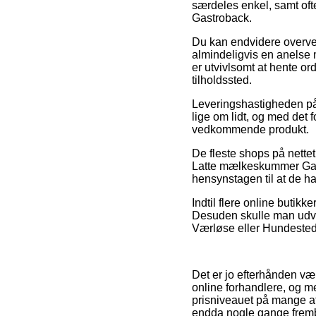
særdeles enkel, samt oft
Gastroback.
Du kan endvidere overveje
almindeligvis en anelse
er utvivlsomt at hente or
tilholdssted.
Leveringshastigheden på 
lige om lidt, og med det
vedkommende produkt.
De fleste shops på nette
Latte mælkeskummer Gastr
hensynstagen til at de ha
Indtil flere online butikk
Desuden skulle man udvæl
Værløse eller Hundested –
Det er jo efterhånden væ
online forhandlere, og m
prisniveauet på mange af 
endda nogle gange fremby