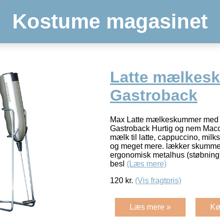
Kostume magasinet
Latte mælkes
Gastroback
Max Latte mælkeskummer med b
Gastroback Hurtig og nem Macc
mælk til latte, cappuccino, mil
og meget mere. lækker skumme
ergonomisk metalhus (støbni
besl
(Læs mere)
120
kr.
(Vis fragtpris)
Læs mere »
Kø