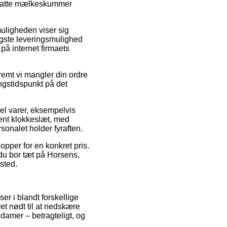
f Latte mælkeskummer
tmuligheden viser sig
igste leveringsmulighed
på internet firmaets
emt vi mangler din ordre
ngstidspunkt på det
del varer, eksempelvis
vent klokkeslæt, med
rsonalet holder fyraften.
hopper for en konkret pris.
du bor tæt på Horsens,
ssted.
r i blandt forskellige
et nødt til at nedskære
 damer – betragteligt, og