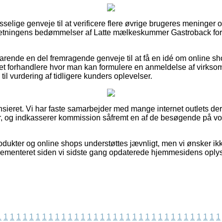
sselige genveje til at verificere flere øvrige brugeres meninger o
rretningens bedømmelser af Latte mælkeskummer Gastroback foru
arende en del fremragende genveje til at få en idé om online s
et forhandlere hvor man kan formulere en anmeldelse af virksom
il vurdering af tidligere kunders oplevelser.
sieret. Vi har faste samarbejder med mange internet outlets der
r, og indkasserer kommission såfremt en af de besøgende på vo
odukter og online shops understøttes jævnligt, men vi ønsker ik
mplementeret siden vi sidste gang opdaterede hjemmesidens oply
1
1
1
1
1
1
1
1
1
1
1
1
1
1
1
1
1
1
1
1
1
1
1
1
1
1
1
1
1
1
1
1
1
1
1