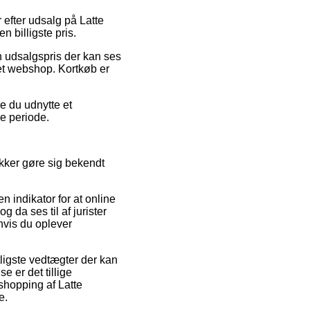
 efter udsalg på Latte
n billigste pris.
en udsalgspris der kan ses
net webshop. Kortkøb er
e du udnytte et
re periode.
ikker gøre sig bekendt
n indikator for at online
a ses til af jurister
hvis du oplever
ligste vedtægter der kan
e er det tillige
shopping af Latte
e.