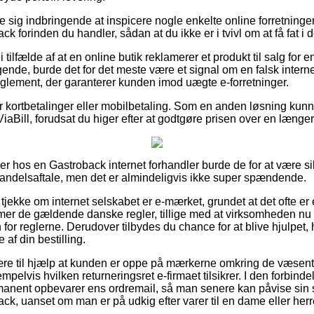
e sig indbringende at inspicere nogle enkelte online forretninger
orinden du handler, sådan at du ikke er i tvivl om at få fat i de
 tilfælde af at en online butik reklamerer et produkt til salg for 
ende, burde det for det meste være et signal om en falsk inter
 reglement, der garanterer kunden imod uægte e-forretninger.
for kortbetalinger eller mobilbetaling. Som en anden løsning kunn
ViaBill, forudsat du higer efter at godtgøre prisen over en længe
ler hos en Gastroback internet forhandler burde de for at være s
andelsaftale, men det er almindeligvis ikke super spændende.
jekke om internet selskabet er e-mærket, grundet at det ofte er e
de gældende danske regler, tillige med at virksomheden nu og d
for reglerne. Derudover tilbydes du chance for at blive hjulpet, 
af din bestilling.
ære til hjælp at kunden er oppe på mærkerne omkring de væsent
pelvis hvilken returneringsret e-firmaet tilsikrer. I den forbindels
manent opbevarer ens ordremail, så man senere kan påvise sin 
 uanset om man er på udkig efter varer til en dame eller herr