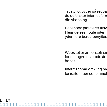
Trustpilot byder på ret pa
du udforsker internet fo
din shopping.
Facebook præsterer tilsv
Herinde ses nogle intern
ydermere burde benyttes t
Websitet er annoncefinan
forretningernes produkte
handel.
Informationer omkring pr
for justeringer der er i
BITLY:
1
1
1
1
1
1
1
1
1
1
1
1
1
1
1
1
1
1
1
1
1
1
1
1
1
1
1
1
1
1
1
1
1
1