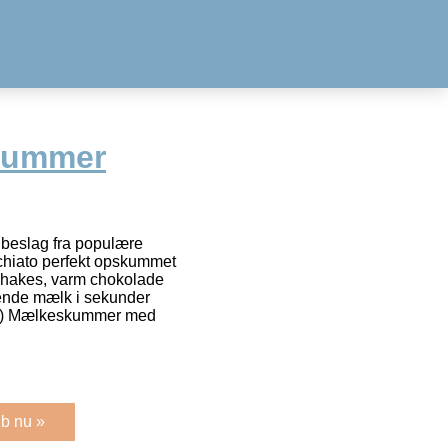
kummer
eslag fra populære
hiato perfekt opskummet
kshakes, varm chokolade
nde mælk i sekunder
ng) Mælkeskummer med
b nu »