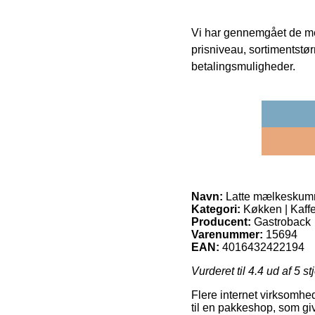
Vi har gennemgået de mes
prisniveau, sortimentstø
betalingsmuligheder.
Navn:
Latte mælkeskum
Kategori:
Køkken | Kaff
Producent:
Gastroback
Varenummer:
15694
EAN:
4016432422194
Vurderet til
4.4
ud af 5 st
Flere internet virksomhed
til en pakkeshop, som gi