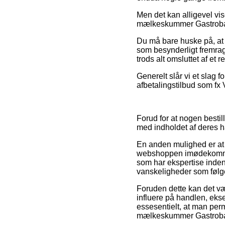
Men det kan alligevel vis
mælkeskummer Gastroback f
Du må bare huske på, at i
som besynderligt fremrag
trods alt omsluttet af et
Generelt slår vi et slag 
afbetalingstilbud som fx 
Forud for at nogen bestil
med indholdet af deres h
En anden mulighed er at t
webshoppen imødekommer 
som har ekspertise inden 
vanskeligheder som følge 
Foruden dette kan det v
influere på handlen, eksem
essesentielt, at man per
mælkeskummer Gastroback,