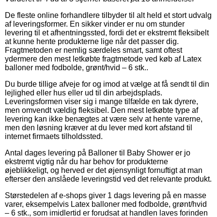
De fleste online forhandlere tilbyder til alt held et stort udvalg
af leveringsformer. En sikker vinder er nu om stunder
levering til et afhentningssted, fordi det er ekstremt fleksibelt
at kunne hente produkterne lige når det passer dig.
Fragtmetoden er nemlig særdeles smart, samt oftest
ydermere den mest letkøbte fragtmetode ved køb af Latex
balloner med fodbolde, grønt/hvid – 6 stk..
Du burde tillige afveje for og imod at vælge at få sendt til din
lejlighed eller hus eller ud til din arbejdsplads.
Leveringsformen viser sig i mange tilfælde en tak dyrere,
men omvendt vældig fleksibel. Den mest letkøbte type af
levering kan ikke benægtes at være selv at hente varerne,
men den løsning kræver at du lever med kort afstand til
internet firmaets tilholdssted.
Antal dages levering på Balloner til Baby Shower er jo
ekstremt vigtig når du har behov for produkterne
øjeblikkeligt, og herved er det øjensynligt fornuftigt at man
efterser den anslåede leveringstid ved det relevante produkt.
Størstedelen af e-shops giver 1 dags levering på en masse
varer, eksempelvis Latex balloner med fodbolde, grønt/hvid
– 6 stk., som imidlertid er forudsat at handlen laves forinden