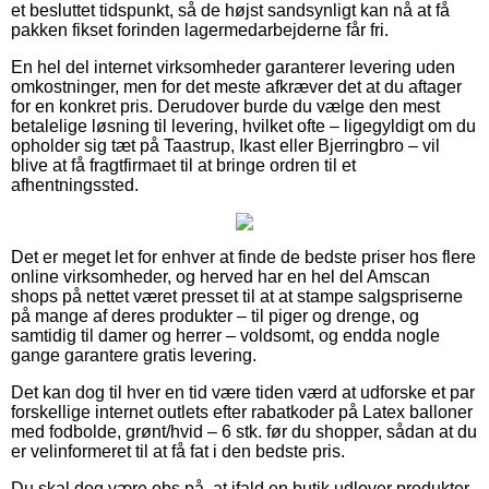
et besluttet tidspunkt, så de højst sandsynligt kan nå at få
pakken fikset forinden lagermedarbejderne får fri.
En hel del internet virksomheder garanterer levering uden
omkostninger, men for det meste afkræver det at du aftager
for en konkret pris. Derudover burde du vælge den mest
betalelige løsning til levering, hvilket ofte – ligegyldigt om du
opholder sig tæt på Taastrup, Ikast eller Bjerringbro – vil
blive at få fragtfirmaet til at bringe ordren til et
afhentningssted.
Det er meget let for enhver at finde de bedste priser hos flere
online virksomheder, og herved har en hel del Amscan
shops på nettet været presset til at at stampe salgspriserne
på mange af deres produkter – til piger og drenge, og
samtidig til damer og herrer – voldsomt, og endda nogle
gange garantere gratis levering.
Det kan dog til hver en tid være tiden værd at udforske et par
forskellige internet outlets efter rabatkoder på Latex balloner
med fodbolde, grønt/hvid – 6 stk. før du shopper, sådan at du
er velinformeret til at få fat i den bedste pris.
Du skal dog være obs på, at ifald en butik udlover produkter