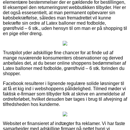
elementære bestemmelser der er gældende for bestillingen,
til eksempel den returneringsret webbutikken tilbyder. Her er
det også essesentielt, at man permanent opbevarer sin
købsbekræftelse, således man fremadrettet vil kunne
bekræfte sin ordre af Latex balloner med fodbolde,
grønt/hvid – 6 stk., uden hensyn til om man er på shopping til
en pige eller dreng.
Trustpilot yder adskillige fine chancer for at finde ud af
mange nuværende konsumenters observationer og derved
anbefales det, at du beser online shoppens bedømmelser af
Latex balloner med fodbolde, grønt/hvid – 6 stk. forinden du
shopper.
Facebook resulterer i lignende regulære solide løsninger til
at få et kig ind i webshoppens pålidelighed. Tilmed møder vi
faktisk e-firmaer som tilbyder folk at skrive en anmeldelse af
ordreforløbet, hvilket desuden bør tages i brug til afvejning af
tilfredsheden hos kunderne.
Websitet er finansieret af indtægter fra reklamer. Vi har faste
samarbejder med adskillige firmaer på nettet hvori vi