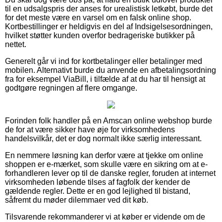
til en udsalgspris der anses for urealistisk letkøbt, burde det
for det meste være en varsel om en falsk online shop.
Kortbestillinger er heldigvis en del af Indsigelsesordningen,
hvilket støtter kunden overfor bedrageriske butikker på
nettet.
Generelt går vi ind for kortbetalinger eller betalinger med
mobilen. Alternativt burde du anvende en afbetalingsordning
fra for eksempel ViaBill, i tilfælde af at du har til hensigt at
godtgøre regningen af flere omgange.
Forinden folk handler på en Amscan online webshop burde
de for at være sikker have øje for virksomhedens
handelsvilkår, det er dog normalt ikke særlig interessant.
En nemmere løsning kan derfor være at tjekke om online
shoppen er e-mærket, som skulle være en sikring om at e-
forhandleren lever op til de danske regler, foruden at internet
virksomheden løbende tilses af fagfolk der kender de
gældende regler. Dette er en god lejlighed til bistand,
såfremt du møder dilemmaer ved dit køb.
Tilsvarende rekommanderer vi at køber er vidende om de