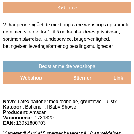
Køb nu »
Vi har gennemgået de mest populære webshops og anmeldt
dem med stjerner fra 1 til 5 ud fra bl.a. deres prisniveau,
sortimentstørrelse, kundeservice, brugervenlighed,
betingelser, leveringsformer og betalingsmuligheder.
Bedst anmeldte webshops
Webshop
Stjerner
Link
Navn:
Latex balloner med fodbolde, grønt/hvid – 6 stk.
Kategori:
Balloner til Baby Shower
Producent:
Amscan
Varenummer:
1731320
EAN:
13051800703
Vurderet til
4
ud af 5 stjerner baseret på
18
anmeldelser