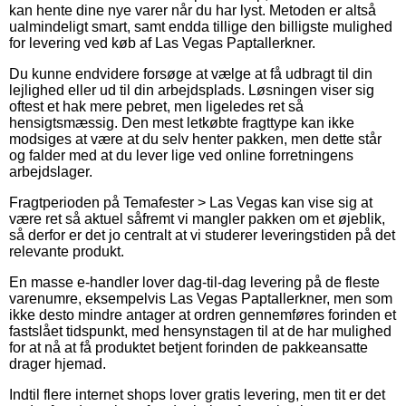
kan hente dine nye varer når du har lyst. Metoden er altså
ualmindeligt smart, samt endda tillige den billigste mulighed
for levering ved køb af Las Vegas Paptallerkner.
Du kunne endvidere forsøge at vælge at få udbragt til din
lejlighed eller ud til din arbejdsplads. Løsningen viser sig
oftest et hak mere pebret, men ligeledes ret så
hensigtsmæssig. Den mest letkøbte fragttype kan ikke
modsiges at være at du selv henter pakken, men dette står
og falder med at du lever lige ved online forretningens
arbejdslager.
Fragtperioden på Temafester > Las Vegas kan vise sig at
være ret så aktuel såfremt vi mangler pakken om et øjeblik,
så derfor er det jo centralt at vi studerer leveringstiden på det
relevante produkt.
En masse e-handler lover dag-til-dag levering på de fleste
varenumre, eksempelvis Las Vegas Paptallerkner, men som
ikke desto mindre antager at ordren gennemføres forinden et
fastslået tidspunkt, med hensynstagen til at de har mulighed
for at nå at få produktet betjent forinden de pakkeansatte
drager hjemad.
Indtil flere internet shops lover gratis levering, men tit er det