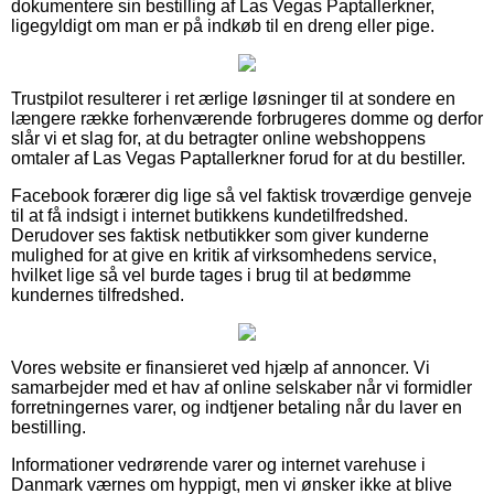
dokumentere sin bestilling af Las Vegas Paptallerkner,
ligegyldigt om man er på indkøb til en dreng eller pige.
Trustpilot resulterer i ret ærlige løsninger til at sondere en
længere række forhenværende forbrugeres domme og derfor
slår vi et slag for, at du betragter online webshoppens
omtaler af Las Vegas Paptallerkner forud for at du bestiller.
Facebook forærer dig lige så vel faktisk troværdige genveje
til at få indsigt i internet butikkens kundetilfredshed.
Derudover ses faktisk netbutikker som giver kunderne
mulighed for at give en kritik af virksomhedens service,
hvilket lige så vel burde tages i brug til at bedømme
kundernes tilfredshed.
Vores website er finansieret ved hjælp af annoncer. Vi
samarbejder med et hav af online selskaber når vi formidler
forretningernes varer, og indtjener betaling når du laver en
bestilling.
Informationer vedrørende varer og internet varehuse i
Danmark værnes om hyppigt, men vi ønsker ikke at blive