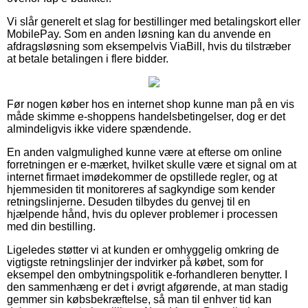
Vi slår generelt et slag for bestillinger med betalingskort eller
MobilePay. Som en anden løsning kan du anvende en
afdragsløsning som eksempelvis ViaBill, hvis du tilstræber
at betale betalingen i flere bidder.
Før nogen køber hos en internet shop kunne man på en vis
måde skimme e-shoppens handelsbetingelser, dog er det
almindeligvis ikke videre spændende.
En anden valgmulighed kunne være at efterse om online
forretningen er e-mærket, hvilket skulle være et signal om at
internet firmaet imødekommer de opstillede regler, og at
hjemmesiden tit monitoreres af sagkyndige som kender
retningslinjerne. Desuden tilbydes du genvej til en
hjælpende hånd, hvis du oplever problemer i processen
med din bestilling.
Ligeledes støtter vi at kunden er omhyggelig omkring de
vigtigste retningslinjer der indvirker på købet, som for
eksempel den ombytningspolitik e-forhandleren benytter. I
den sammenhæng er det i øvrigt afgørende, at man stadig
gemmer sin købsbekræftelse, så man til enhver tid kan