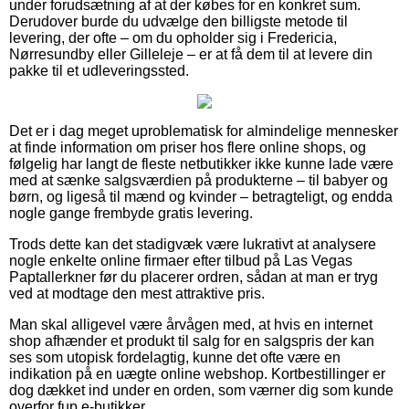
under forudsætning af at der købes for en konkret sum.
Derudover burde du udvælge den billigste metode til
levering, der ofte – om du opholder sig i Fredericia,
Nørresundby eller Gilleleje – er at få dem til at levere din
pakke til et udleveringssted.
Det er i dag meget uproblematisk for almindelige mennesker
at finde information om priser hos flere online shops, og
følgelig har langt de fleste netbutikker ikke kunne lade være
med at sænke salgsværdien på produkterne – til babyer og
børn, og ligeså til mænd og kvinder – betragteligt, og endda
nogle gange frembyde gratis levering.
Trods dette kan det stadigvæk være lukrativt at analysere
nogle enkelte online firmaer efter tilbud på Las Vegas
Paptallerkner før du placerer ordren, sådan at man er tryg
ved at modtage den mest attraktive pris.
Man skal alligevel være årvågen med, at hvis en internet
shop afhænder et produkt til salg for en salgspris der kan
ses som utopisk fordelagtig, kunne det ofte være en
indikation på en uægte online webshop. Kortbestillinger er
dog dækket ind under en orden, som værner dig som kunde
overfor fup e-butikker.