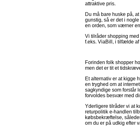
attraktive pris.
Du må bare huske på, at 
gunstig, så er det i nogle
en orden, som værner en 
Vi tilråder shopping med
f.eks. ViaBill, i tilfælde
Forinden folk shopper ho
men det er tit et tidskræ
Et alternativ er at kigg
en tryghed om at internet 
sagkyndige som forstår lo
forvoldes besvær med di
Yderligere tilråder vi a
returpolitik e-handlen ti
købsbekræftelse, sålede
om du er på udkig efter v