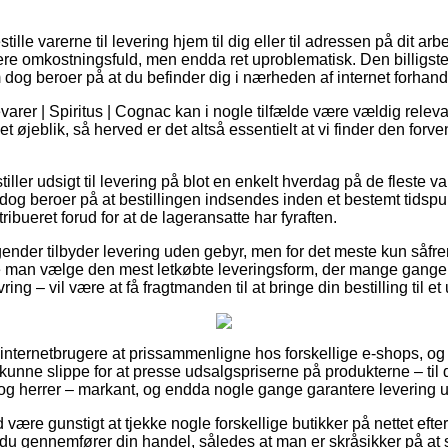
lle varerne til levering hjem til dig eller til adressen på dit arb
ere omkostningsfuld, men endda ret uproblematisk. Den billigste 
m dog beroer på at du befinder dig i nærheden af internet forhan
arer | Spiritus | Cognac kan i nogle tilfælde være vældig releva
t øjeblik, så herved er det altså essentielt at vi finder den forve
tiller udsigt til levering på blot en enkelt hverdag på de fleste 
og beroer på at bestillingen indsendes inden et bestemt tidspunk
ribueret forud for at de lageransatte har fyraften.
gender tilbyder levering uden gebyr, men for det meste kun såfre
lle man vælge den mest letkøbte leveringsform, der mange gang
ng – vil være at få fragtmanden til at bringe din bestilling til et
r internetbrugere at prissammenligne hos forskellige e-shops, og
nne slippe for at presse udsalgspriserne på produkterne – til 
 og herrer – markant, og endda nogle gange garantere levering u
id være gunstigt at tjekke nogle forskellige butikker på nettet ef
t du gennemfører din handel, således at man er skråsikker på at 