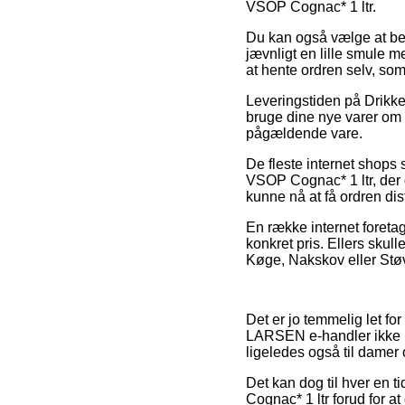
VSOP Cognac* 1 ltr.
Du kan også vælge at besti
jævnligt en lille smule m
at hente ordren selv, so
Leveringstiden på Drikkev
bruge dine nye varer om e
pågældende vare.
De fleste internet shops s
VSOP Cognac* 1 ltr, der d
kunne nå at få ordren dist
En række internet foreta
konkret pris. Ellers sku
Køge, Nakskov eller Støvri
Det er jo temmelig let fo
LARSEN e-handler ikke ku
ligeledes også til damer
Det kan dog til hver en t
Cognac* 1 ltr forud for a