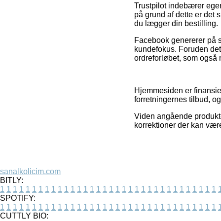
Trustpilot indebærer ege
på grund af dette er det
du lægger din bestilling.
Facebook genererer på sa
kundefokus. Foruden det
ordreforløbet, som også 
Hjemmesiden er finansiere
forretningernes tilbud, 
Viden angående produkter
korrektioner der kan være
sanalkolicim.com
BITLY:
1
1
1
1
1
1
1
1
1
1
1
1
1
1
1
1
1
1
1
1
1
1
1
1
1
1
1
1
1
1
1
1
1
1
SPOTIFY:
1
1
1
1
1
1
1
1
1
1
1
1
1
1
1
1
1
1
1
1
1
1
1
1
1
1
1
1
1
1
1
1
1
1
CUTTLY BIO: