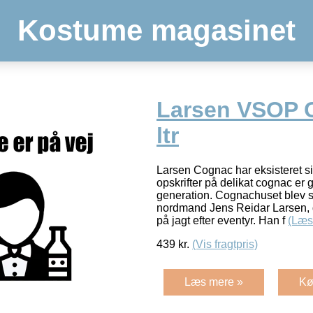
Kostume magasinet
Larsen VSOP 
ltr
Larsen Cognac har eksisteret s
opskrifter på delikat cognac er gå
generation. Cognachuset blev st
nordmand Jens Reidar Larsen, d
på jagt efter eventyr. Han f
(Læs
439
kr.
(Vis fragtpris)
Læs mere »
Kø