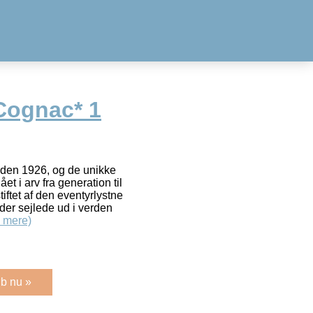
Cognac* 1
iden 1926, og de unikke
et i arv fra generation til
iftet af den eventyrlystne
er sejlede ud i verden
 mere)
b nu »