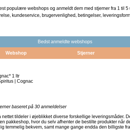
t populære webshops og anmeldt dem med stjerner fra 1 til 5 ud
rrelse, kundeservice, brugervenlighed, betingelser, leveringsfor
Bedst anmeldte webshops
Webshop
Stjerner
ac* 1 ltr
Spiritus | Cognac
jerner baseret på
30
anmeldelser
å nettet tildeler i øjeblikket diverse forskellige leveringsmåder.
il en pakkeshop, hvor du selv afhenter de bestilte produkter når d
ig temmelig bekvem, samt mange gange endda den billigste fra