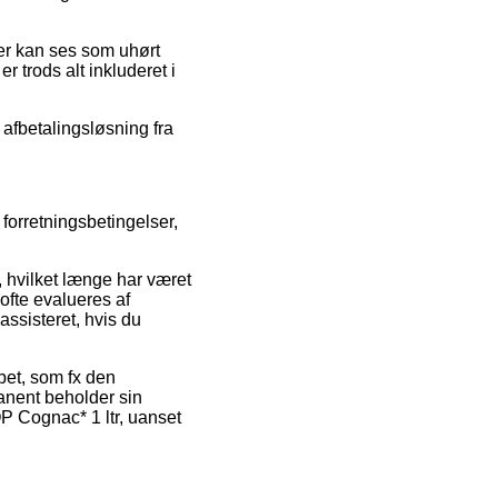
der kan ses som uhørt
r trods alt inkluderet i
afbetalingsløsning fra
forretningsbetingelser,
, hvilket længe har været
 ofte evalueres af
assisteret, hvis du
bet, som fx den
manent beholder sin
P Cognac* 1 ltr, uanset