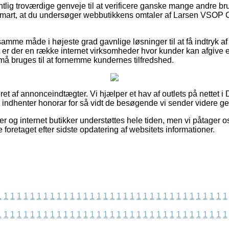
ntlig troværdige genveje til at verificere ganske mange andre
 smart, at du undersøger webbutikkens omtaler af Larsen VSOP Co
mme måde i højeste grad gavnlige løsninger til at få indtryk af
 er der en række internet virksomheder hvor kunder kan afgive
må bruges til at fornemme kundernes tilfredshed.
t af annonceindtægter. Vi hjælper et hav af outlets på nettet i 
og indhenter honorar for så vidt de besøgende vi sender videre g
 og internet butikker understøttes hele tiden, men vi påtager os
 foretaget efter sidste opdatering af websitets informationer.
1
1
1
1
1
1
1
1
1
1
1
1
1
1
1
1
1
1
1
1
1
1
1
1
1
1
1
1
1
1
1
1
1
1
1
1
1
1
1
1
1
1
1
1
1
1
1
1
1
1
1
1
1
1
1
1
1
1
1
1
1
1
1
1
1
1
1
1
1
1