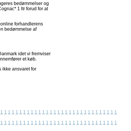
 brugeres bedømmelser og
gnac* 1 ltr forud for at
 online forhandlerens
 en bedømmelse af
Danmark idet vi fremviser
ennemfører et køb.
 ikke ansvaret for
1
1
1
1
1
1
1
1
1
1
1
1
1
1
1
1
1
1
1
1
1
1
1
1
1
1
1
1
1
1
1
1
1
1
1
1
1
1
1
1
1
1
1
1
1
1
1
1
1
1
1
1
1
1
1
1
1
1
1
1
1
1