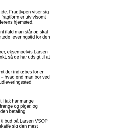
ejde. Fragttypen viser sig
fragtform er utvivlsomt
dlerens hjemsted.
nt ifald man står og skal
ntede leveringstid for den
varer, eksempelvis Larsen
t, så de har udsigt til at
mt der indkøbes for en
e – hvad end man bor ved
 udleveringssted.
 til tak har mange
drenge og piger, og
den betaling.
ter tilbud på Larsen VSOP
skaffe sig den mest