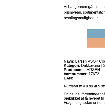
Vi har gennemgået de mes
prisniveau, sortimentstø
betalingsmuligheder.
Navn:
Larsen VSOP Cogn
Kategori:
Drikkevarer | 
Producent:
LARSEN
Varenummer:
17672
EAN:
Vurderet til
4.9
ud af 5 st
En hel del forretninger p
øjeblikket at få leveret t
Fragtmuligheden er neml