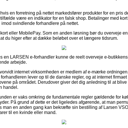
hvis en forretning på nettet markedsfører produkter for en pris 
 tilfælde være en indikator for en falsk shop. Betalinger med kort e
imod svindlende forhandlere på nettet.
 kort eller MobilePay. Som en anden løsning bør du overveje en 
 af at du higer efter at dække beløbet over et længere tidsrum.
s en LARSEN e-forhandler kunne de reelt overveje e-butikkens 
vende arbejde.
e hvorvidt internet virksomheden er medlem af e-mærke ordningen
forhandleren lever op til de danske regler, og at internet firmaet
vene på området. Derudover giver det dig anledning til at blive 
n handel.
t kunden er vaks omkring de fundamentale regler gældende for kø
lbyder. På grund af dette er det ligeledes afgørende, at man per
s man en anden gang kan bekræfte sin bestilling af Larsen VSO
arer til en kvinde eller mand.