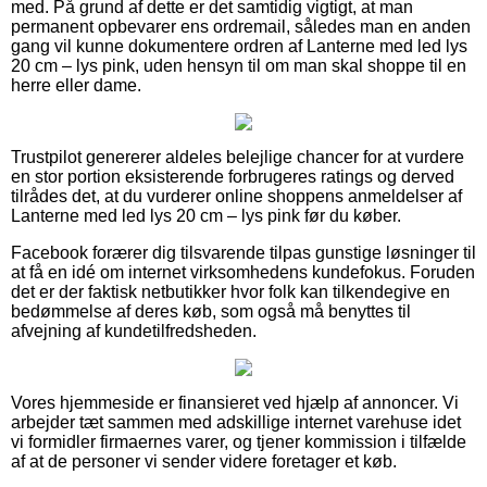
med. På grund af dette er det samtidig vigtigt, at man
permanent opbevarer ens ordremail, således man en anden
gang vil kunne dokumentere ordren af Lanterne med led lys
20 cm – lys pink, uden hensyn til om man skal shoppe til en
herre eller dame.
Trustpilot genererer aldeles belejlige chancer for at vurdere
en stor portion eksisterende forbrugeres ratings og derved
tilrådes det, at du vurderer online shoppens anmeldelser af
Lanterne med led lys 20 cm – lys pink før du køber.
Facebook forærer dig tilsvarende tilpas gunstige løsninger til
at få en idé om internet virksomhedens kundefokus. Foruden
det er der faktisk netbutikker hvor folk kan tilkendegive en
bedømmelse af deres køb, som også må benyttes til
afvejning af kundetilfredsheden.
Vores hjemmeside er finansieret ved hjælp af annoncer. Vi
arbejder tæt sammen med adskillige internet varehuse idet
vi formidler firmaernes varer, og tjener kommission i tilfælde
af at de personer vi sender videre foretager et køb.