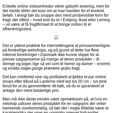
Enkelte online virksomheder sikrer gebyrfri levering, men for
det meste stiller det krav om at man handler for et konkret
beløb. I øvrigt bør du snuppe den mest prisbevidste form for
fragt, der oftest – hvad end du er i Esbjerg, Ikast eller Lemvig
– vil være at få fragtfirmaet til at bringe ordren til et
afhentningssted.
Det er yderst praktisk for internetbrugere at prissammenligne
på forskellige webshops, og på grund af dette har flere
internet forretninger i Danmark ikke kunne slippe for at
presse salgspriserne på mange af deres produkter – til
drenge og piger, lige så vel som til herrer og damer – enormt,
og endda nogle gange præstere gratis fragt.
Det kan imidlertid vise sig profitabelt at tjekke et par online
shops efter tilbud på Lanterne med led lys 20 cm – lys pink
forud for at du gennemfører dit køb, så du er garanteret at
antage den mest betalelige pris.
Man må ikke desto mindre være opmærksom på, at hvis en
netshop udlover deres produkter for en salgspris der virker
hamrende overkommelig, så bør det i nogle tilfælde være et
karakteristika der viser en uoprigtig internet forhandler.