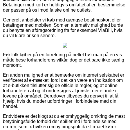
Betalinger med kort er heldigvis omfattet af en bestemmelse,
der passer på os imod falske online outlets.
Generelt anbefaler vi køb med gængse betalingskort eller
betalinger med mobilen. Som en alternativ mulighed burde
du benytte en afdragsordning fra for eksempel ViaBill, hvis
du vil klare prisen senere.
Før folk køber på en forretning på nettet bør man på en vis
måde bese forhandlerens vilkår, dog er det bare ikke særlig
morsomt.
En anden mulighed er at bemærke om internet selskabet er
verificeret af e-mærket, fordi det kan være en indikation om
at e-butikken tilslutter sig de officielle regler, og at online
forhandleren af og til undersøges af jurister der er inde i
lovene på området. Derudover tilbydes du genvej til at få
hjælp, hvis du møder udfordringer i forbindelse med din
handel.
Endvidere er det klogt at du er omhyggelig omkring de mest
betydningsfulde forhold der spiller ind i forbindelse med
ordren, som fx hvilken ombytningspolitik e-firmaet kører