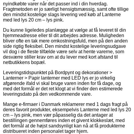
nyindkøbte varer når det passer ind i din hverdag.
Fragtmetoden er jo særligt hensigtsmæssig, samt ofte tillige
den mindst kostelige slags levering ved køb af Lanterne
med led lys 20 cm – lys pink.
Du kunne ligeledes planlægge at vælge at få leveret til din
hjemmeadresse eller til dit arbejdes adresse. Muligheden
bliver ofte en tak mere omkostningsfuld, men på den anden
side rigtig fleksibel. Den mindst kostelige leveringsudgave
vil dog i de fleste tilfælde være selv at hente varerne, som
desværre stiller krav om at du lever med kort afstand til
netbutikkens bopæl.
Leveringstidspunktet på Bordpynt og dekorationer >
Lanterner > Papir lanterner med LED lys er jo virkelig
afgørende ifald vi skal bruge varen inden for få dage, og
med det formål er det ret klogt at vi finder den estimerede
leveringsdato på den vedkommende vare.
Mange e-firmaer i Danmark reklamerer med 1 dags fragt på
deres favorit produkter, eksempelvis Lanterne med led lys 20
cm – lys pink, men vær påpasselig da det antager at
bestillingen gennemføres inden et givent klokkeslæt, med
det formål at de højst sandsynligt kan nå at få produkterne
distribueret inden personalet tager hjem.