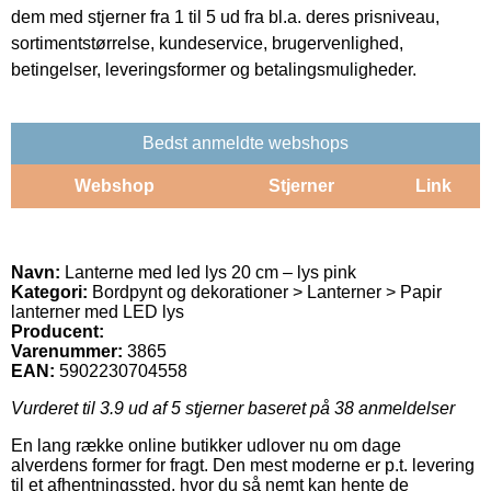
dem med stjerner fra 1 til 5 ud fra bl.a. deres prisniveau,
sortimentstørrelse, kundeservice, brugervenlighed,
betingelser, leveringsformer og betalingsmuligheder.
Bedst anmeldte webshops
Webshop
Stjerner
Link
Navn:
Lanterne med led lys 20 cm – lys pink
Kategori:
Bordpynt og dekorationer > Lanterner > Papir
lanterner med LED lys
Producent:
Varenummer:
3865
EAN:
5902230704558
Vurderet til
3.9
ud af 5 stjerner baseret på
38
anmeldelser
En lang række online butikker udlover nu om dage
alverdens former for fragt. Den mest moderne er p.t. levering
til et afhentningssted, hvor du så nemt kan hente de