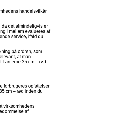
mhedens handelsvilkår,
da det almindeligvis er
ang i mellem evalueres af
nde service, ifald du
irkning på ordren, som
relevant, at man
f Lanterne 35 cm – rød,
de forbrugeres opfattelser
 35 cm – rød inden du
rnet virksomhedens
 bedømmelse af