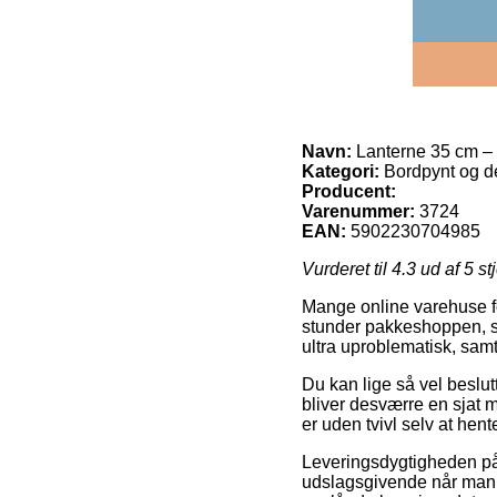
Navn:
Lanterne 35 cm –
Kategori:
Bordpynt og de
Producent:
Varenummer:
3724
EAN:
5902230704985
Vurderet til
4.3
ud af 5 st
Mange online varehuse fo
stunder pakkeshoppen, så 
ultra uproblematisk, sam
Du kan lige så vel beslutt
bliver desværre en sjat 
er uden tvivl selv at he
Leveringsdygtigheden på 
udslagsgivende når man ma