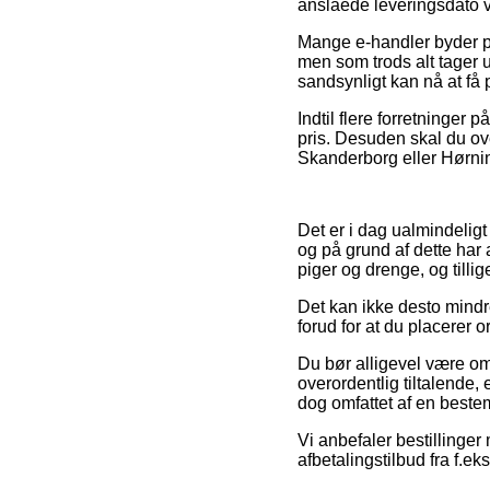
anslåede leveringsdato v
Mange e-handler byder på
men som trods alt tager u
sandsynligt kan nå at få 
Indtil flere forretninger p
pris. Desuden skal du ov
Skanderborg eller Hørning 
Det er i dag ualmindeligt
og på grund af dette har a
piger og drenge, og tilli
Det kan ikke desto mindre
forud for at du placerer 
Du bør alligevel være omh
overordentlig tiltalende, 
dog omfattet af en beste
Vi anbefaler bestillinge
afbetalingstilbud fra f.e