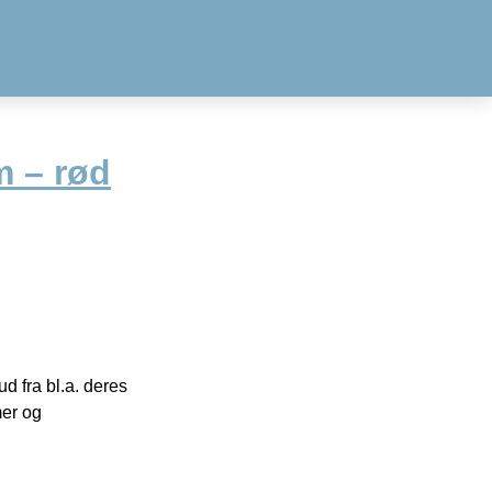
m – rød
 fra bl.a. deres
mer og