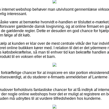
en internet webshop behøver man utvivlsomt gennemlæse virkso
lig interessant.
ke være at bemærke hvorvidt e-handlen er tilsluttet e-mærket, 
n forsvarer gældende dansk lovgivning, og at online firmaet en g
 de gældende regler. Dette er desuden en god chance for hjælpe
m følge af dit køb.
jælp at kunden er klar over de mest centrale vilkår der har indv
ret online butikken kører med. I relation til det er det ydermere 
købsbekræftelse, så man til enhver tid kan bekræfte handlen a
dukt til en voksen eller et barn.
 fortræffelige chancer for at inspicere en stor portion eksisteren
elsesværdigt, at du studerer e-firmaets anmeldelser af Lanterne
udover forholdsvis fantastiske chancer for at få indtryk af inte
 der nogle online webshops hvor det er muligt at registrere en
suden må udnyttes til at vurdere tilfredsheden hos kunderne.