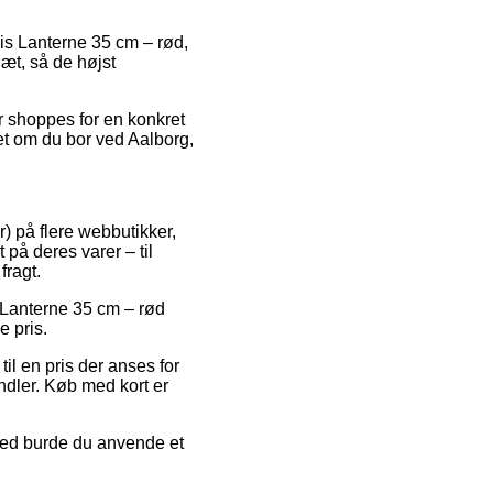
is Lanterne 35 cm – rød,
læt, så de højst
der shoppes for en konkret
et om du bor ved Aalborg,
r) på flere webbutikker,
 på deres varer – til
fragt.
å Lanterne 35 cm – rød
e pris.
il en pris der anses for
andler. Køb med kort er
ghed burde du anvende et