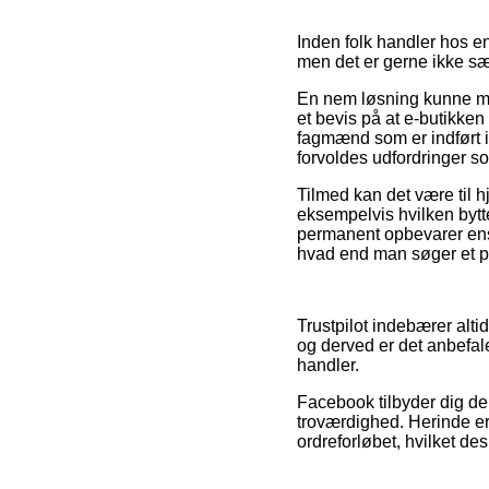
Inden folk handler hos 
men det er gerne ikke sær
En nem løsning kunne mås
et bevis på at e-butikke
fagmænd som er indført i
forvoldes udfordringer so
Tilmed kan det være til h
eksempelvis hvilken bytte
permanent opbevarer ens 
hvad end man søger et pro
Trustpilot indebærer altid
og derved er det anbefal
handler.
Facebook tilbyder dig der
troværdighed. Herinde er
ordreforløbet, hvilket de