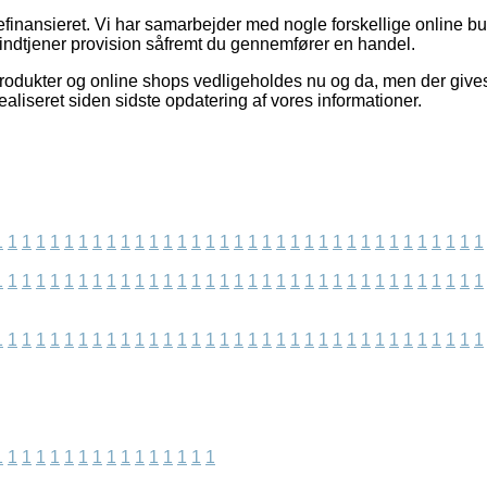
finansieret. Vi har samarbejder med nogle forskellige online bu
 indtjener provision såfremt du gennemfører en handel.
odukter og online shops vedligeholdes nu og da, men der gives
realiseret siden sidste opdatering af vores informationer.
1
1
1
1
1
1
1
1
1
1
1
1
1
1
1
1
1
1
1
1
1
1
1
1
1
1
1
1
1
1
1
1
1
1
1
1
1
1
1
1
1
1
1
1
1
1
1
1
1
1
1
1
1
1
1
1
1
1
1
1
1
1
1
1
1
1
1
1
1
1
1
1
1
1
1
1
1
1
1
1
1
1
1
1
1
1
1
1
1
1
1
1
1
1
1
1
1
1
1
1
1
1
1
1
1
1
1
1
1
1
1
1
1
1
1
1
1
1
1
1
1