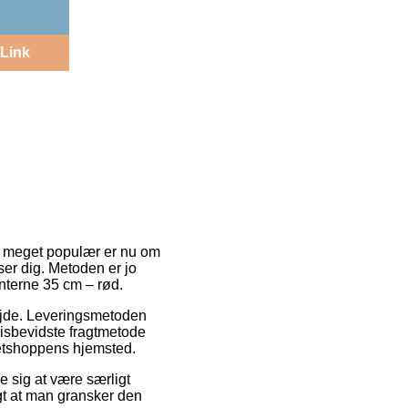
Link
er meget populær er nu om
ser dig. Metoden er jo
nterne 35 cm – rød.
arbejde. Leveringsmetoden
isbevidste fragtmetode
netshoppens hjemsted.
 sig at være særligt
igt at man gransker den