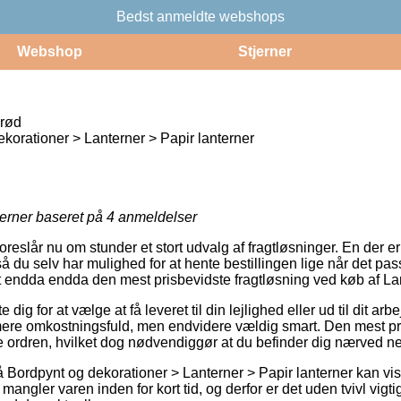
Bedst anmeldte webshops
Webshop
Stjerner
 rød
korationer > Lanterner > Papir lanterner
jerner baseret på
4
anmeldelser
reslår nu om stunder et stort udvalg af fragtløsninger. En der 
du selv har mulighed for at hente bestillingen lige når det pas
t endda endda den mest prisbevidste fragtløsning ved køb af La
e dig for at vælge at få leveret til din lejlighed eller ud til dit 
mere omkostningsfuld, men endvidere vældig smart. Den mest pr
nte ordren, hvilket dog nødvendiggør at du befinder dig nærved 
Bordpynt og dekorationer > Lanterner > Papir lanterner kan vise
ngler varen inden for kort tid, og derfor er det uden tvivl vigt