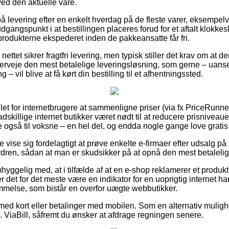
ed den aktuelle vare.
 levering efter en enkelt hverdag på de fleste varer, eksempelv
dgangspunkt i at bestillingen placeres forud for et aftalt klokkes
produkterne ekspederet inden de pakkeansatte får fri.
å nettet sikrer fragtfri levering, men typisk stiller det krav om at 
erveje den mest betalelige leveringsløsning, som gerne – uans
– vil blive at få kørt din bestilling til et afhentningssted.
 let for internetbrugere at sammenligne priser (via fx PriceRunne
dskillige internet butikker været nødt til at reducere prisniveauet
ge også til voksne – en hel del, og endda nogle gange love gratis 
 vise sig fordelagtigt at prøve enkelte e-firmaer efter udsalg p
ordren, sådan at man er skudsikker på at opnå den mest betalelig
yggelig med, at i tilfælde af at en e-shop reklamerer et produkt t
er det for det meste være en indikator for en uoprigtig internet h
mmelse, som bistår en overfor uægte webbutikker.
r med kort eller betalinger med mobilen. Som en alternativ muli
ks. ViaBill, såfremt du ønsker at afdrage regningen senere.