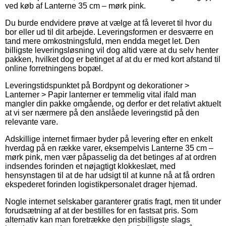
ved køb af Lanterne 35 cm – mørk pink.
Du burde endvidere prøve at vælge at få leveret til hvor du
bor eller ud til dit arbejde. Leveringsformen er desværre en
tand mere omkostningsfuld, men endda meget let. Den
billigste leveringsløsning vil dog altid være at du selv henter
pakken, hvilket dog er betinget af at du er med kort afstand til
online forretningens bopæl.
Leveringstidspunktet på Bordpynt og dekorationer >
Lanterner > Papir lanterner er temmelig vital ifald man
mangler din pakke omgående, og derfor er det relativt aktuelt
at vi ser nærmere på den anslåede leveringstid på den
relevante vare.
Adskillige internet firmaer byder på levering efter en enkelt
hverdag på en række varer, eksempelvis Lanterne 35 cm –
mørk pink, men vær påpasselig da det betinges af at ordren
indsendes forinden et nøjagtigt klokkeslæt, med
hensynstagen til at de har udsigt til at kunne nå at få ordren
ekspederet forinden logistikpersonalet drager hjemad.
Nogle internet selskaber garanterer gratis fragt, men tit under
forudsætning af at der bestilles for en fastsat pris. Som
alternativ kan man foretrække den prisbilligste slags