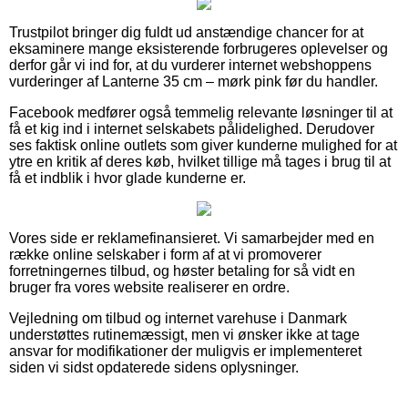
Trustpilot bringer dig fuldt ud anstændige chancer for at
eksaminere mange eksisterende forbrugeres oplevelser og
derfor går vi ind for, at du vurderer internet webshoppens
vurderinger af Lanterne 35 cm – mørk pink før du handler.
Facebook medfører også temmelig relevante løsninger til at
få et kig ind i internet selskabets pålidelighed. Derudover
ses faktisk online outlets som giver kunderne mulighed for at
ytre en kritik af deres køb, hvilket tillige må tages i brug til at
få et indblik i hvor glade kunderne er.
Vores side er reklamefinansieret. Vi samarbejder med en
række online selskaber i form af at vi promoverer
forretningernes tilbud, og høster betaling for så vidt en
bruger fra vores website realiserer en ordre.
Vejledning om tilbud og internet varehuse i Danmark
understøttes rutinemæssigt, men vi ønsker ikke at tage
ansvar for modifikationer der muligvis er implementeret
siden vi sidst opdaterede sidens oplysninger.