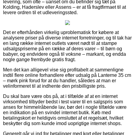
levering, som ofte – uanset om du befinder sig tæt på
Kolding, Haderslev eller Assens – er at få fragtfirmaet til at
levere ordren til et udleveringssted.
Det er efterhånden virkelig uproblematisk for købere at
analysere priser på diverse internet forretninger, og til tak har
en lang række internet outlets været nødt til at stampe
udsalgspriserne på en række af deres varer – til børn og
babyer, og endvidere også til voksne – markant, og endda
nogle gange frembyde gratis fragt.
Men det kan alligevel vise sig profitabelt at sammenligne
indtil flere online forhandlere efter udsalg på Lanterne 35 cm
– mørk pink forud for at du handler, således at man er
velinformeret til at indhente den prisbilligste pris.
Du skal bare være obs på, at i tilfælde af at en internet
virksomhed tilbyder bedst i test varer til en salgspris som
anses for himmelråbende lav, bør det i nogle tilfælde være
en indikation på en svindel internet butik. Køb med
betalingskort er heldigvis omsluttet af et regelsæt, hvilket
beskytter dig som kunde imod uoprigtige internet shops.
Generelt går vi ind for betalinger med kort eller betalinger