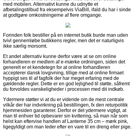
med mobilen. Alternativt kunne du udnytte et
afbetalingstilbud fra eksempelvis ViaBill, ifald du har i sinde
at godtgøre omkostningerne af flere omgange.
Forinden folk bestiller på en internet butik burde man uden
tvivl gennemløbe butikkens regler, men det er naturligvis
ikke særlig morsomt.
Et andet alternativ kunne derfor være at se om online
forhandleren er medlem af e-mærke ordningen, siden det
generelt er et kendetegn for at online forhandleren
accepterer dansk lovgivning, tillige med at online firmaet
hyppigt ses til af fagfolk der har meget erfaring med de
gældende regler. Dette er en god lejlighed til støtte, såfremt
du forvoldes vanskeligheder i processen med dit indkøb.
Ydermere støtter vi at du er vidende om de mest centrale
vilkår der har indvirkning på bestillingen, fx den returpolitik
hjemmesiden garanterer. Derfor er det ydermere vigtigt, at
man til enhver tid opbevarer sin kvittering, så man når som
helst kan eftervise handlen af Lanterne 35 cm – mørk pink,
ligegyldigt om man leder efter en vare til en dreng eller pige.