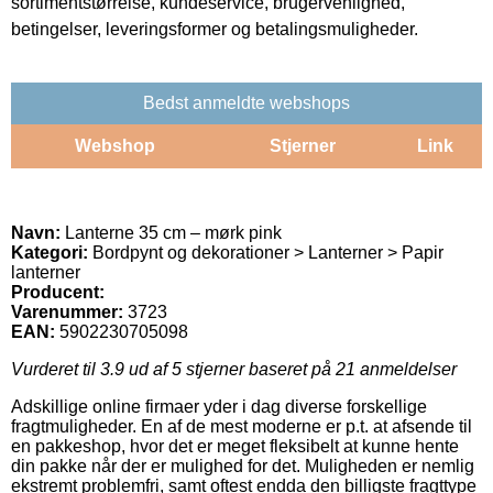
sortimentstørrelse, kundeservice, brugervenlighed,
betingelser, leveringsformer og betalingsmuligheder.
Bedst anmeldte webshops
Webshop
Stjerner
Link
Navn:
Lanterne 35 cm – mørk pink
Kategori:
Bordpynt og dekorationer > Lanterner > Papir
lanterner
Producent:
Varenummer:
3723
EAN:
5902230705098
Vurderet til
3.9
ud af 5 stjerner baseret på
21
anmeldelser
Adskillige online firmaer yder i dag diverse forskellige
fragtmuligheder. En af de mest moderne er p.t. at afsende til
en pakkeshop, hvor det er meget fleksibelt at kunne hente
din pakke når der er mulighed for det. Muligheden er nemlig
ekstremt problemfri, samt oftest endda den billigste fragttype