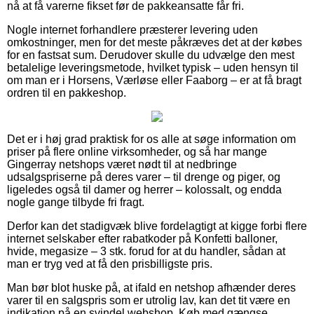
nå at få varerne fikset før de pakkeansatte får fri.
Nogle internet forhandlere præsterer levering uden
omkostninger, men for det meste påkræves det at der købes
for en fastsat sum. Derudover skulle du udvælge den mest
betalelige leveringsmetode, hvilket typisk – uden hensyn til
om man er i Horsens, Værløse eller Faaborg – er at få bragt
ordren til en pakkeshop.
Det er i høj grad praktisk for os alle at søge information om
priser på flere online virksomheder, og så har mange
Gingerray netshops været nødt til at nedbringe
udsalgspriserne på deres varer – til drenge og piger, og
ligeledes også til damer og herrer – kolossalt, og endda
nogle gange tilbyde fri fragt.
Derfor kan det stadigvæk blive fordelagtigt at kigge forbi flere
internet selskaber efter rabatkoder på Konfetti balloner,
hvide, megasize – 3 stk. forud for at du handler, sådan at
man er tryg ved at få den prisbilligste pris.
Man bør blot huske på, at ifald en netshop afhænder deres
varer til en salgspris som er utrolig lav, kan det tit være en
indikation på en svindel webshop. Køb med gængse