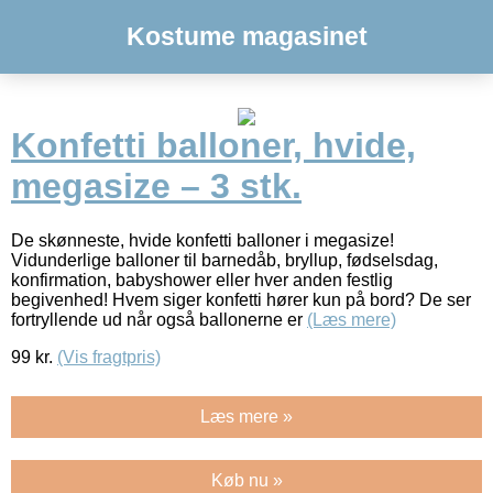
Kostume magasinet
Konfetti balloner, hvide,
megasize – 3 stk.
De skønneste, hvide konfetti balloner i megasize!
Vidunderlige balloner til barnedåb, bryllup, fødselsdag,
konfirmation, babyshower eller hver anden festlig
begivenhed! Hvem siger konfetti hører kun på bord? De ser
fortryllende ud når også ballonerne er
(Læs mere)
99
kr.
(Vis fragtpris)
Læs mere »
Køb nu »