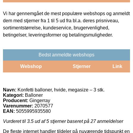
Vi har gennemgået de mest populære webshops og anmeldt
dem med stjerner fra 1 til 5 ud fra bl.a. deres prisniveau,
sortimentstørrelse, kundeservice, brugervenlighed,
betingelser, leveringsformer og betalingsmuligheder.
Bedst anmeldte webshops
Webshop
Stjerner
Link
Navn:
Konfetti balloner, hvide, megasize – 3 stk.
Kategori:
Balloner
Producent:
Gingerray
Varenummer:
2070577
EAN:
5055995935580
Vurderet til
3.5
ud af 5 stjerner baseret på
27
anmeldelser
De fleste internet handler tildeler på nuværende tidspunkt en