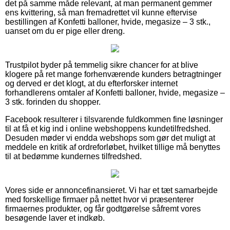
det på samme måde relevant, at man permanent gemmer
ens kvittering, så man fremadrettet vil kunne eftervise
bestillingen af Konfetti balloner, hvide, megasize – 3 stk.,
uanset om du er pige eller dreng.
Trustpilot byder på temmelig sikre chancer for at blive
klogere på ret mange forhenværende kunders betragtninger
og derved er det klogt, at du efterforsker internet
forhandlerens omtaler af Konfetti balloner, hvide, megasize –
3 stk. forinden du shopper.
Facebook resulterer i tilsvarende fuldkommen fine løsninger
til at få et kig ind i online webshoppens kundetilfredshed.
Desuden møder vi endda webshops som gør det muligt at
meddele en kritik af ordreforløbet, hvilket tillige må benyttes
til at bedømme kundernes tilfredshed.
Vores side er annoncefinansieret. Vi har et tæt samarbejde
med forskellige firmaer på nettet hvor vi præsenterer
firmaernes produkter, og får godtgørelse såfremt vores
besøgende laver et indkøb.