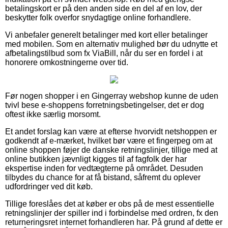
betalingskort er på den anden side en del af en lov, der
beskytter folk overfor snydagtige online forhandlere.
Vi anbefaler generelt betalinger med kort eller betalinger
med mobilen. Som en alternativ mulighed bør du udnytte et
afbetalingstilbud som fx ViaBill, når du ser en fordel i at
honorere omkostningerne over tid.
Før nogen shopper i en Gingerray webshop kunne de uden
tvivl bese e-shoppens forretningsbetingelser, det er dog
oftest ikke særlig morsomt.
Et andet forslag kan være at efterse hvorvidt netshoppen er
godkendt af e-mærket, hvilket bør være et fingerpeg om at
online shoppen føjer de danske retningslinjer, tillige med at
online butikken jævnligt kigges til af fagfolk der har
ekspertise inden for vedtægterne på området. Desuden
tilbydes du chance for at få bistand, såfremt du oplever
udfordringer ved dit køb.
Tillige foreslåes det at køber er obs på de mest essentielle
retningslinjer der spiller ind i forbindelse med ordren, fx den
returneringsret internet forhandleren har. På grund af dette er