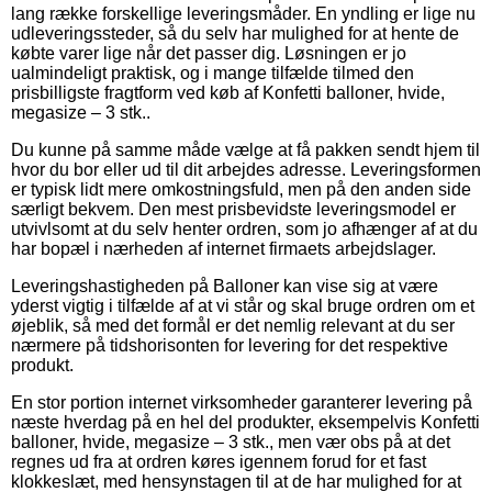
lang række forskellige leveringsmåder. En yndling er lige nu
udleveringssteder, så du selv har mulighed for at hente de
købte varer lige når det passer dig. Løsningen er jo
ualmindeligt praktisk, og i mange tilfælde tilmed den
prisbilligste fragtform ved køb af Konfetti balloner, hvide,
megasize – 3 stk..
Du kunne på samme måde vælge at få pakken sendt hjem til
hvor du bor eller ud til dit arbejdes adresse. Leveringsformen
er typisk lidt mere omkostningsfuld, men på den anden side
særligt bekvem. Den mest prisbevidste leveringsmodel er
utvivlsomt at du selv henter ordren, som jo afhænger af at du
har bopæl i nærheden af internet firmaets arbejdslager.
Leveringshastigheden på Balloner kan vise sig at være
yderst vigtig i tilfælde af at vi står og skal bruge ordren om et
øjeblik, så med det formål er det nemlig relevant at du ser
nærmere på tidshorisonten for levering for det respektive
produkt.
En stor portion internet virksomheder garanterer levering på
næste hverdag på en hel del produkter, eksempelvis Konfetti
balloner, hvide, megasize – 3 stk., men vær obs på at det
regnes ud fra at ordren køres igennem forud for et fast
klokkeslæt, med hensynstagen til at de har mulighed for at