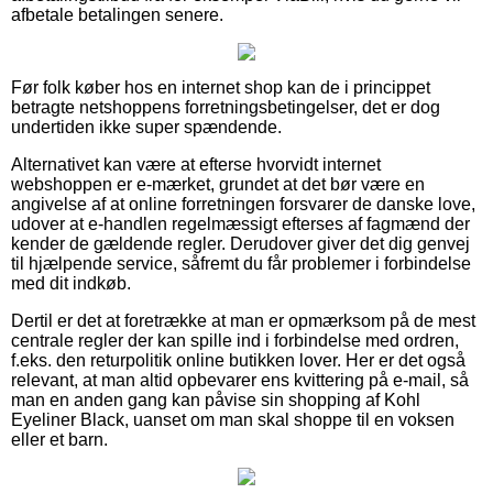
afbetale betalingen senere.
Før folk køber hos en internet shop kan de i princippet
betragte netshoppens forretningsbetingelser, det er dog
undertiden ikke super spændende.
Alternativet kan være at efterse hvorvidt internet
webshoppen er e-mærket, grundet at det bør være en
angivelse af at online forretningen forsvarer de danske love,
udover at e-handlen regelmæssigt efterses af fagmænd der
kender de gældende regler. Derudover giver det dig genvej
til hjælpende service, såfremt du får problemer i forbindelse
med dit indkøb.
Dertil er det at foretrække at man er opmærksom på de mest
centrale regler der kan spille ind i forbindelse med ordren,
f.eks. den returpolitik online butikken lover. Her er det også
relevant, at man altid opbevarer ens kvittering på e-mail, så
man en anden gang kan påvise sin shopping af Kohl
Eyeliner Black, uanset om man skal shoppe til en voksen
eller et barn.