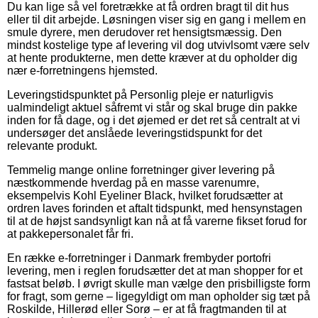
Du kan lige så vel foretrække at få ordren bragt til dit hus
eller til dit arbejde. Løsningen viser sig en gang i mellem en
smule dyrere, men derudover ret hensigtsmæssig. Den
mindst kostelige type af levering vil dog utvivlsomt være selv
at hente produkterne, men dette kræver at du opholder dig
nær e-forretningens hjemsted.
Leveringstidspunktet på Personlig pleje er naturligvis
ualmindeligt aktuel såfremt vi står og skal bruge din pakke
inden for få dage, og i det øjemed er det ret så centralt at vi
undersøger det anslåede leveringstidspunkt for det
relevante produkt.
Temmelig mange online forretninger giver levering på
næstkommende hverdag på en masse varenumre,
eksempelvis Kohl Eyeliner Black, hvilket forudsætter at
ordren laves forinden et aftalt tidspunkt, med hensynstagen
til at de højst sandsynligt kan nå at få varerne fikset forud for
at pakkepersonalet får fri.
En række e-forretninger i Danmark frembyder portofri
levering, men i reglen forudsætter det at man shopper for et
fastsat beløb. I øvrigt skulle man vælge den prisbilligste form
for fragt, som gerne – ligegyldigt om man opholder sig tæt på
Roskilde, Hillerød eller Sorø – er at få fragtmanden til at