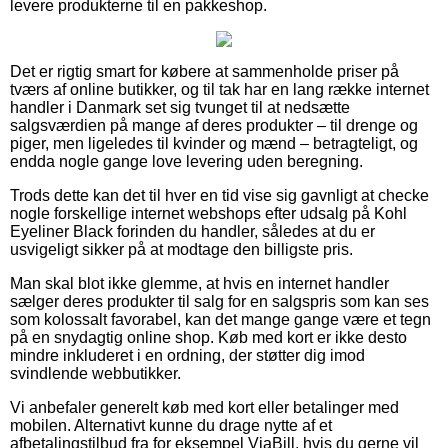
levere produkterne til en pakkeshop.
Det er rigtig smart for købere at sammenholde priser på
tværs af online butikker, og til tak har en lang række internet
handler i Danmark set sig tvunget til at nedsætte
salgsværdien på mange af deres produkter – til drenge og
piger, men ligeledes til kvinder og mænd – betragteligt, og
endda nogle gange love levering uden beregning.
Trods dette kan det til hver en tid vise sig gavnligt at checke
nogle forskellige internet webshops efter udsalg på Kohl
Eyeliner Black forinden du handler, således at du er
usvigeligt sikker på at modtage den billigste pris.
Man skal blot ikke glemme, at hvis en internet handler
sælger deres produkter til salg for en salgspris som kan ses
som kolossalt favorabel, kan det mange gange være et tegn
på en snydagtig online shop. Køb med kort er ikke desto
mindre inkluderet i en ordning, der støtter dig imod
svindlende webbutikker.
Vi anbefaler generelt køb med kort eller betalinger med
mobilen. Alternativt kunne du drage nytte af et
afbetalingstilbud fra for eksempel ViaBill, hvis du gerne vil