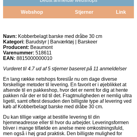
Bedst anmeldte webshops
Webshop
Stjerner
Link
Navn:
Kobberbelagt barske med dråbe 30 cm
Kategori:
Barudstyr | Barværktøj | Barskeer
Producent:
Beaumont
Varenummer:
518611
EAN:
8815000000010
Vurderet til
4.7
ud af 5 stjerner baseret på
11
anmeldelser
En lang række netshops foreslår nu om dage diverse
forskellige metoder til levering. En favorit er i øjeblikket at
afsende til en pakkeshop, hvor det er nemt for dig at hente
pakken når der er tid til det. Fragtmuligheden er nemlig ultra
ligetil, samt oftest desuden den billigste type af levering ved
køb af Kobberbelagt barske med dråbe 30 cm.
Du kan tillige vælge at bestille levering til din
hjemmeadresse eller til hvor du arbejder. Leveringsformen
bliver i mange tilfælde en anelse mere omkostningsfuld,
men også i høj grad praktisk. Den billigste mulighed for