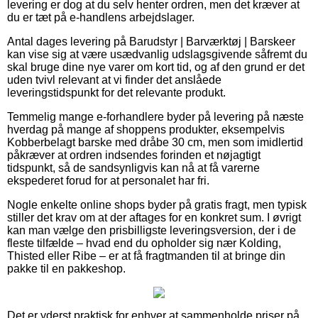
levering er dog at du selv henter ordren, men det kræver at
du er tæt på e-handlens arbejdslager.
Antal dages levering på Barudstyr | Barværktøj | Barskeer
kan vise sig at være usædvanlig udslagsgivende såfremt du
skal bruge dine nye varer om kort tid, og af den grund er det
uden tvivl relevant at vi finder det anslåede
leveringstidspunkt for det relevante produkt.
Temmelig mange e-forhandlere byder på levering på næste
hverdag på mange af shoppens produkter, eksempelvis
Kobberbelagt barske med dråbe 30 cm, men som imidlertid
påkræver at ordren indsendes forinden et nøjagtigt
tidspunkt, så de sandsynligvis kan nå at få varerne
ekspederet forud for at personalet har fri.
Nogle enkelte online shops byder på gratis fragt, men typisk
stiller det krav om at der aftages for en konkret sum. I øvrigt
kan man vælge den prisbilligste leveringsversion, der i de
fleste tilfælde – hvad end du opholder sig nær Kolding,
Thisted eller Ribe – er at få fragtmanden til at bringe din
pakke til en pakkeshop.
Det er yderst praktisk for enhver at sammenholde priser på