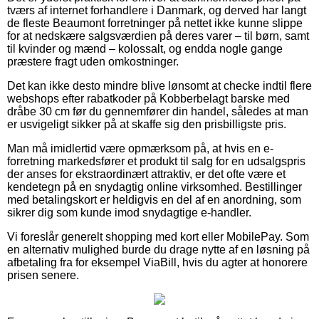
tværs af internet forhandlere i Danmark, og derved har langt
de fleste Beaumont forretninger på nettet ikke kunne slippe
for at nedskære salgsværdien på deres varer – til børn, samt
til kvinder og mænd – kolossalt, og endda nogle gange
præstere fragt uden omkostninger.
Det kan ikke desto mindre blive lønsomt at checke indtil flere
webshops efter rabatkoder på Kobberbelagt barske med
dråbe 30 cm før du gennemfører din handel, således at man
er usvigeligt sikker på at skaffe sig den prisbilligste pris.
Man må imidlertid være opmærksom på, at hvis en e-
forretning markedsfører et produkt til salg for en udsalgspris
der anses for ekstraordinært attraktiv, er det ofte være et
kendetegn på en snydagtig online virksomhed. Bestillinger
med betalingskort er heldigvis en del af en anordning, som
sikrer dig som kunde imod snydagtige e-handler.
Vi foreslår generelt shopping med kort eller MobilePay. Som
en alternativ mulighed burde du drage nytte af en løsning på
afbetaling fra for eksempel ViaBill, hvis du agter at honorere
prisen senere.