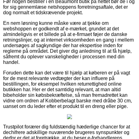
Før nogen bestiller i en Beaumont butik på nettet bør de i og
for sig gennemlæse netshoppens forretningsaftale, det er
dog normalt et tidskrævende projekt.
En nem løsning kunne måske være at tjekke om
webshoppen er godkendt af e-mærket, grundet at det
almindeligvis er et billede på at e-firmaet føjer de danske
retningslinjer, og at internet virksomheden en gang i mellem
undersøges af sagkyndige der har ekspertise inden for
reglerne på området. Det giver dig anledning til at få hjælp,
såfremt du oplever vanskeligheder i processen med din
handel.
Foruden dette kan det være til hjælp at køberen er på vagt
for de mest relevante vedtægter der kan influere på
bestillingen, for eksempel hvilken returrettighed online
butikken har. Her er det samtidig relevant, at man altid
bibeholder sin købsbekræftelse, så man fremadrettet kan
vidne om ordren af Kobberbelagt barske med dråbe 30 cm,
uanset om du leder efter et produkt til en dreng eller pige.
Trustpilot forærer dig fuldstændig hæderlige chancer for at
dechifrere adskillige nuværende brugeres synspunkter og
derfor er det at foretrække, at du beser e-forhandlerens