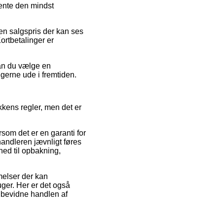
ente den mindst
 en salgspris der kan ses
ortbetalinger er
kan du vælge en
ngerne ude i fremtiden.
kens regler, men det er
rsom det er en garanti for
andleren jævnligt føres
hed til opbakning,
melser der kan
ger. Her er det også
e bevidne handlen af