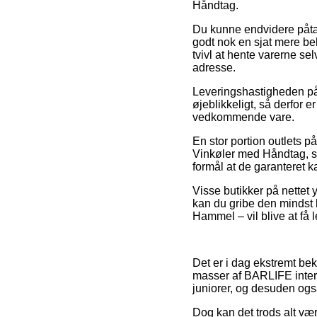
Håndtag.
Du kunne endvidere påtænk
godt nok en sjat mere be
tvivl at hente varerne sel
adresse.
Leveringshastigheden på 
øjeblikkeligt, så derfor
vedkommende vare.
En stor portion outlets 
Vinkøler med Håndtag, so
formål at de garanteret k
Visse butikker på nettet 
kan du gribe den mindst 
Hammel – vil blive at få 
Det er i dag ekstremt bekv
masser af BARLIFE intern
juniorer, og desuden også
Dog kan det trods alt væ