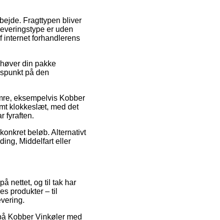
bejde. Fragttypen bliver
 leveringstype er uden
af internet forhandlerens
ehøver din pakke
idspunkt på den
umre, eksempelvis Kobber
emt klokkeslæt, med det
r fyraften.
konkret beløb. Alternativt
ing, Middelfart eller
å nettet, og til tak har
s produkter – til
evering.
g på Kobber Vinkøler med