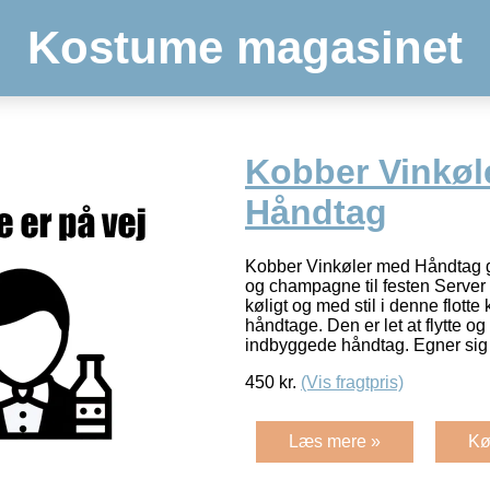
Kostume magasinet
Kobber Vinkøl
Håndtag
Kobber Vinkøler med Håndtag gi
og champagne til festen Server
køligt og med stil i denne flott
håndtage. Den er let at flytte o
indbyggede håndtag. Egner sig 
450
kr.
(Vis fragtpris)
Læs mere »
Kø