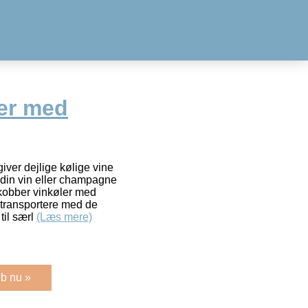
er med
ver dejlige kølige vine
 din vin eller champagne
e kobber vinkøler med
g transportere med de
til særl
(Læs mere)
b nu »