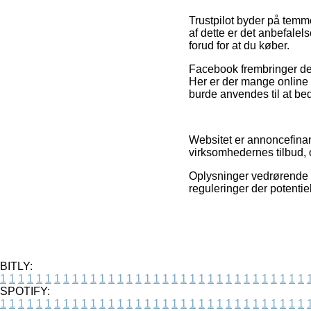
Trustpilot byder på temme
af dette er det anbefale
forud for at du køber.
Facebook frembringer desu
Her er der mange online 
burde anvendes til at b
Websitet er annoncefinan
virksomhedernes tilbud, o
Oplysninger vedrørende t
reguleringer der potentie
BITLY:
1
1
1
1
1
1
1
1
1
1
1
1
1
1
1
1
1
1
1
1
1
1
1
1
1
1
1
1
1
1
1
1
1
1
SPOTIFY:
1
1
1
1
1
1
1
1
1
1
1
1
1
1
1
1
1
1
1
1
1
1
1
1
1
1
1
1
1
1
1
1
1
1