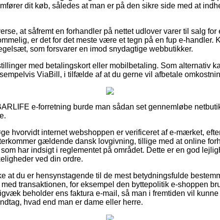
ører dit køb, således at man er på den sikre side med at indh
erse, at såfremt en forhandler på nettet udlover varer til salg for
mmelig, er det for det meste være et tegn på en fup e-handler. K
 regelsæt, som forsvarer en imod snydagtige webbutikker.
tillinger med betalingskort eller mobilbetaling. Som alternativ 
sempelvis ViaBill, i tilfælde af at du gerne vil afbetale omkostni
 BARLIFE e-forretning burde man sådan set gennemløbe netbutik
e.
øge hvorvidt internet webshoppen er verificeret af e-mærket, efte
erkommer gældende dansk lovgivning, tillige med at online forh
r som har indsigt i reglementet på området. Dette er en god lejlig
eligheder ved din ordre.
række at du er hensynstagende til de mest betydningsfulde bestem
med transaktionen, for eksempel den byttepolitik e-shoppen bru
digvæk beholder ens faktura e-mail, så man i fremtiden vil kunn
dtag, hvad end man er dame eller herre.