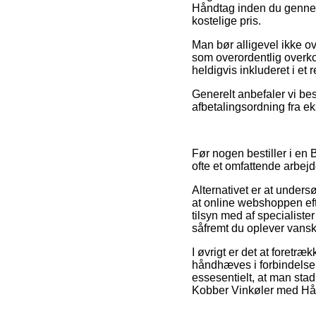
Håndtag inden du gennemf
kostelige pris.
Man bør alligevel ikke ov
som overordentlig overko
heldigvis inkluderet i et
Generelt anbefaler vi bes
afbetalingsordning fra ek
Før nogen bestiller i en
ofte et omfattende arbejd
Alternativet er at unders
at online webshoppen eft
tilsyn med af specialiste
såfremt du oplever vansk
I øvrigt er det at foret
håndhæves i forbindelse 
essesentielt, at man sta
Kobber Vinkøler med Hån