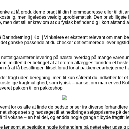
e at få produkterne bragt til din hjemmeadresse eller til dit ar
kostelig, men ligeledes vældig uproblematisk. Den prisbilligste
v, men det stiller krav om at du fysisk befinder dig i kort afstand 
Barindretning | Køl | Vinkølere er ekstremt relevant om man b
 er det ganske passende at du checker det estimerede leveringst
på nettet garanterer levering på næste hverdag på mange varen
m imidlertid er betinget af at ordren aflægges forinden et best
an nå at få bestillingen fikset forud for at pakkemedarbejderne ha
yder fragt uden beregning, men tit kun såfremt du indkøber for et 
kostelige fragtmulighed, som typisk – uanset om man er ved Kold
leveret pakken til en pakkeshop.
emt for os alle at finde de bedste priser fra diverse forhandlere p
et shops set sig nødsaget til at nedbringe salgspriserne på dere
 til voksne – en hel del, og endda nogle gange tilbyde fragtfri l
re lønsomt at besigtige nogle forhandlere på nettet efter udsal