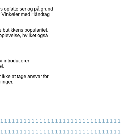
es opfattelser og på grund
er Vinkøler med Håndtag
e butikkens popularitet.
plevelse, hvilket også
i introducerer
l.
ikke at tage ansvar for
ninger.
1
1
1
1
1
1
1
1
1
1
1
1
1
1
1
1
1
1
1
1
1
1
1
1
1
1
1
1
1
1
1
1
1
1
1
1
1
1
1
1
1
1
1
1
1
1
1
1
1
1
1
1
1
1
1
1
1
1
1
1
1
1