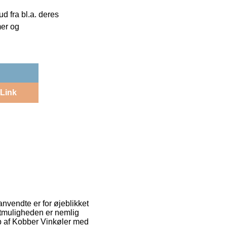
 fra bl.a. deres
mer og
Link
anvendte er for øjeblikket
gtmuligheden er nemlig
øb af Kobber Vinkøler med