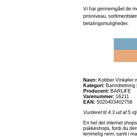
Vi har gennemgået de mes
prisniveau, sortimentstø
betalingsmuligheder.
Navn:
Kobber Vinkøler 
Kategori:
Barindretning |
Producent:
BARLIFE
Varenummer:
16211
EAN:
5020403402756
Vurderet til
4.3
ud af 5 st
En hel del internet shops
pakkeshops, fordi du der
temmelig nem, samt i man