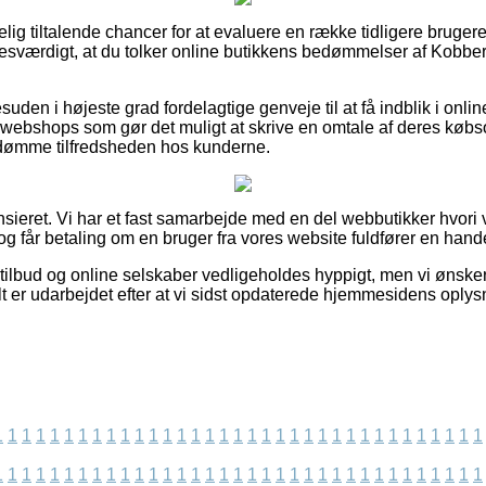
lig tiltalende chancer for at evaluere en række tidligere bruger
lsesværdigt, at du tolker online butikkens bedømmelser af Kobb
den i højeste grad fordelagtige genveje til at få indblik i onlin
webshops som gør det muligt at skrive en omtale af deres købso
edømme tilfredsheden hos kunderne.
sieret. Vi har et fast samarbejde med en del webbutikker hvori v
g får betaling om en bruger fra vores website fuldfører en hande
ilbud og online selskaber vedligeholdes hyppigt, men vi ønsker 
lt er udarbejdet efter at vi sidst opdaterede hjemmesidens oplys
1
1
1
1
1
1
1
1
1
1
1
1
1
1
1
1
1
1
1
1
1
1
1
1
1
1
1
1
1
1
1
1
1
1
1
1
1
1
1
1
1
1
1
1
1
1
1
1
1
1
1
1
1
1
1
1
1
1
1
1
1
1
1
1
1
1
1
1
1
1