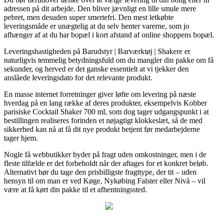
adressen på dit arbejde. Den bliver jævnligt en lille smule mere
pebret, men desuden super smertefri. Den mest letkøbte
leveringsmåde er unægtelig at du selv henter varerne, som jo
afhænger af at du har bopæl i kort afstand af online shoppens bopæl.
Leveringshastigheden på Barudstyr | Barværktøj | Shakere er
naturligvis temmelig betydningsfuld om du mangler din pakke om få
sekunder, og herved er det ganske essentielt at vi tjekker den
anslåede leveringsdato for det relevante produkt.
En masse internet forretninger giver løfte om levering på næste
hverdag på en lang række af deres produkter, eksempelvis Kobber
parisiske Cocktail Shaker 700 ml, som dog tager udgangspunkt i at
bestillingen realiseres forinden et nøjagtigt klokkeslæt, så de med
sikkerhed kan nå at få dit nye produkt betjent før medarbejderne
tager hjem.
Nogle få webbutikker byder på fragt uden omkostninger, men i de
fleste tilfælde er det forbeholdt når der aftages for et konkret beløb.
Alternativt bør du tage den prisbilligste fragttype, der tit – uden
hensyn til om man er ved Køge, Nykøbing Falster eller Nivå – vil
være at få kørt din pakke til et afhentningssted.