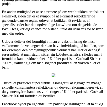
projekt.
En anden mulighed er at se nærmere på om webbutikken er tilsluttet
e-mærket, siden det er et sympol på at e-firmaet respekterer de
gældende danske regler, udover at butikken tit revideres af
specialister der har den nødvendige knowhow om de gældende
love. Det giver dig chance for bistand, ifald du udsættes for besvær
med din ordre.
Udover dette er det fornuftigt at man er vaks omkring de mest
vedkommende vedtægter der kan have indvirkning på handlen, som
for eksempel den ombytningspolitik e-firmaet har. Her er det også
essesentielt, at man stadig sikrer sin købsbekræftelse, således man i
fremtiden kan bevidne købet af Kobber parisiske Cocktail Shaker
700 ml, uafhængig om man søger et produkt til en voksen eller et
barn.
Trustpilot præsterer super stabile løsninger til at iagttage ret mange
aktuelle konsumenters reflektioner og derved rekommanderer vi, at
du gennemgår e-handlens vurderinger af Kobber parisiske Cocktail
Shaker 700 ml forinden du bestiller.
Facebook byder på lignende ultra pålidelige løsninger til at få et kig