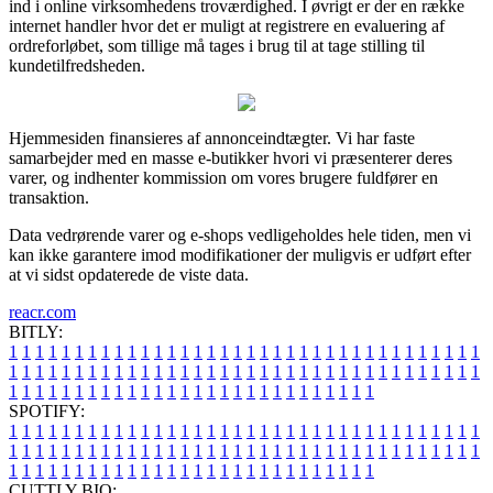
ind i online virksomhedens troværdighed. I øvrigt er der en række
internet handler hvor det er muligt at registrere en evaluering af
ordreforløbet, som tillige må tages i brug til at tage stilling til
kundetilfredsheden.
Hjemmesiden finansieres af annonceindtægter. Vi har faste
samarbejder med en masse e-butikker hvori vi præsenterer deres
varer, og indhenter kommission om vores brugere fuldfører en
transaktion.
Data vedrørende varer og e-shops vedligeholdes hele tiden, men vi
kan ikke garantere imod modifikationer der muligvis er udført efter
at vi sidst opdaterede de viste data.
reacr.com
BITLY:
1
1
1
1
1
1
1
1
1
1
1
1
1
1
1
1
1
1
1
1
1
1
1
1
1
1
1
1
1
1
1
1
1
1
1
1
1
1
1
1
1
1
1
1
1
1
1
1
1
1
1
1
1
1
1
1
1
1
1
1
1
1
1
1
1
1
1
1
1
1
1
1
1
1
1
1
1
1
1
1
1
1
1
1
1
1
1
1
1
1
1
1
1
1
1
1
1
1
1
1
SPOTIFY:
1
1
1
1
1
1
1
1
1
1
1
1
1
1
1
1
1
1
1
1
1
1
1
1
1
1
1
1
1
1
1
1
1
1
1
1
1
1
1
1
1
1
1
1
1
1
1
1
1
1
1
1
1
1
1
1
1
1
1
1
1
1
1
1
1
1
1
1
1
1
1
1
1
1
1
1
1
1
1
1
1
1
1
1
1
1
1
1
1
1
1
1
1
1
1
1
1
1
1
1
CUTTLY BIO: