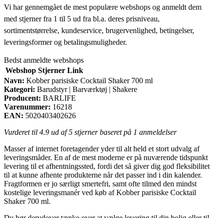
Vi har gennemgået de mest populære webshops og anmeldt dem
med stjerner fra 1 til 5 ud fra bl.a. deres prisniveau,
sortimentstørrelse, kundeservice, brugervenlighed, betingelser,
leveringsformer og betalingsmuligheder.
Bedst anmeldte webshops
Webshop
Stjerner
Link
Navn:
Kobber parisiske Cocktail Shaker 700 ml
Kategori:
Barudstyr | Barværktøj | Shakere
Producent:
BARLIFE
Varenummer:
16218
EAN:
5020403402626
Vurderet til
4.9
ud af 5 stjerner baseret på
1
anmeldelser
Masser af internet foretagender yder til alt held et stort udvalg af
leveringsmåder. En af de mest moderne er på nuværende tidspunkt
levering til et afhentningssted, fordi det så giver dig god fleksibilitet
til at kunne afhente produkterne når det passer ind i din kalender.
Fragtformen er jo særligt smertefri, samt ofte tilmed den mindst
kostelige leveringsmanér ved køb af Kobber parisiske Cocktail
Shaker 700 ml.
Du bør derudover tænke over at vælge levering til din bolig eller til