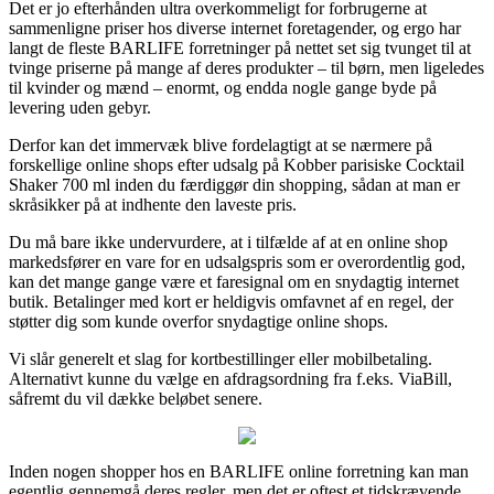
Det er jo efterhånden ultra overkommeligt for forbrugerne at
sammenligne priser hos diverse internet foretagender, og ergo har
langt de fleste BARLIFE forretninger på nettet set sig tvunget til at
tvinge priserne på mange af deres produkter – til børn, men ligeledes
til kvinder og mænd – enormt, og endda nogle gange byde på
levering uden gebyr.
Derfor kan det immervæk blive fordelagtigt at se nærmere på
forskellige online shops efter udsalg på Kobber parisiske Cocktail
Shaker 700 ml inden du færdiggør din shopping, sådan at man er
skråsikker på at indhente den laveste pris.
Du må bare ikke undervurdere, at i tilfælde af at en online shop
markedsfører en vare for en udsalgspris som er overordentlig god,
kan det mange gange være et faresignal om en snydagtig internet
butik. Betalinger med kort er heldigvis omfavnet af en regel, der
støtter dig som kunde overfor snydagtige online shops.
Vi slår generelt et slag for kortbestillinger eller mobilbetaling.
Alternativt kunne du vælge en afdragsordning fra f.eks. ViaBill,
såfremt du vil dække beløbet senere.
Inden nogen shopper hos en BARLIFE online forretning kan man
egentlig gennemgå deres regler, men det er oftest et tidskrævende